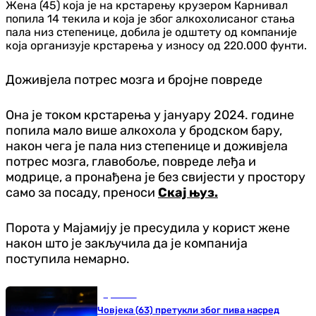
Жена (45) која је на крстарењу крузером Карнивал
попила 14 текила и која је због алкохолисаног стања
пала низ степенице, добила је одштету од компаније
која организује крстарења у износу од 220.000 фунти.
Доживјела потрес мозга и бројне повреде
Она је током крстарења у јануару 2024. године
попила мало више алкохола у бродском бару,
након чега је пала низ степенице и доживјела
потрес мозга, главобоље, повреде леђа и
модрице, а пронађена је без свијести у простору
само за посаду, преноси
Скај њуз.
Порота у Мајамију је пресудила у корист жене
након што је закључила да је компанија
поступила немарно.
Хроника
Човјека (63) претукли због пива насред