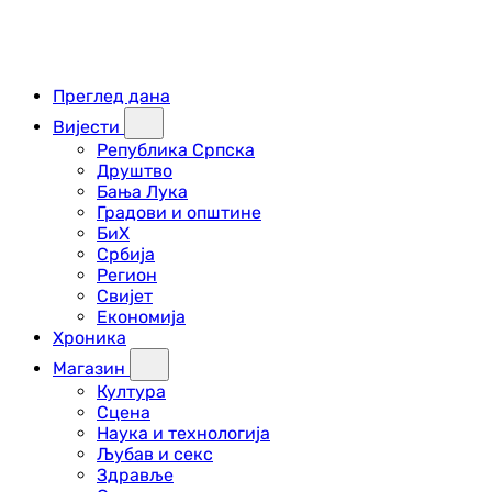
Преглед дана
Вијести
Република Српска
Друштво
Бања Лука
Градови и општине
БиХ
Србија
Регион
Свијет
Економија
Хроника
Магазин
Култура
Сцена
Наука и технологија
Љубав и секс
Здравље