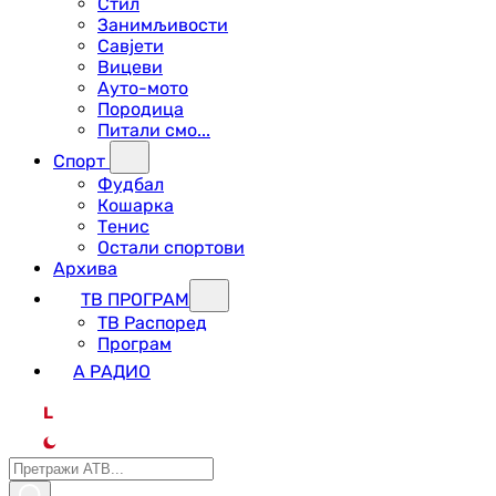
Стил
Занимљивости
Савјети
Вицеви
Ауто-мото
Породица
Питали смо...
Спорт
Фудбал
Кошарка
Тенис
Остали спортови
Архива
ТВ ПРОГРАМ
ТВ Распоред
Програм
А РАДИО
L