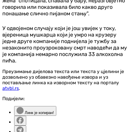
жена "спотицала, спавала у бару, неразговјетно
говорила или показивала било какво друго
понашање слично пијаном стању".
У одвојеном случају који је још увијек у току,
вјереница мушкарца који је умро на крузеру
једне друге компаније поднијела је тужбу за
незаконито проузроковану смрт наводећи да му
је компанија немарно послужила 33 алкохолна
пића.
Преузимање дијелова текста или текста у цјелини је
дозвољено уз обавезно навођење извора и уз
постављање линка ка изворном тексту на порталу
atvbl.rs
.
Подијели:
Линк је копиран!