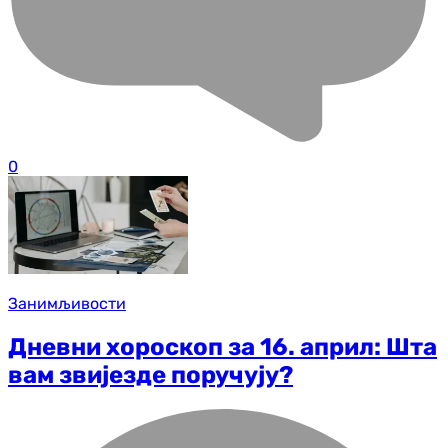
0
Занимљивости
Дневни хороскоп за 16. април: Шта
вам звијезде поручују?