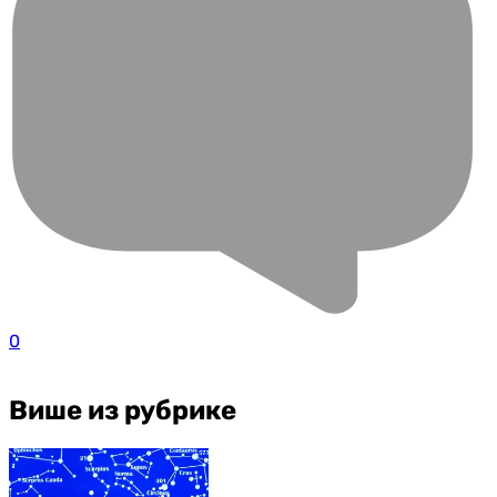
0
Више из рубрике