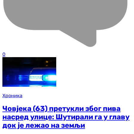
0
Хроника
Човјека (63) претукли због пива
насред улице: Шутирали га у главу
док је лежао на земљи