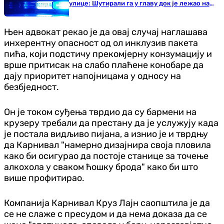
улице: Шутирали га у главу док је лежао на
земљи
Њен адвокат рекао је да овај случај наглашава
инхерентну опасност од ол инклузив пакета
пића, који подстичу прекомјерну конзумацију и
врше притисак на слабо плаћене конобаре да
дају приоритет напојницама у односу на
безбједност.
Он је током суђења тврдио да су бармени на
крузеру требали да престану да је услужују када
је постала видљиво пијана, а изнио је и тврдњу
да Карнивал "намерно дизајнира своја пловила
како би осигурао да постоје станице за точење
алкохола у сваком ћошку брода" како би што
више профитирао.
Компанија Карнивал Круз Лајн саопштила је да
се не слаже с пресудом и да нема доказа да се