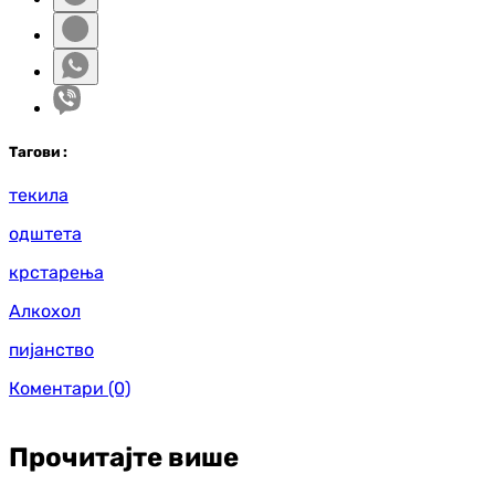
Таг
ови
:
текила
одштета
крстарења
Алкохол
пијанство
Коментари
(0)
Прочитајте више