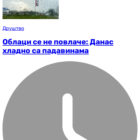
Друштво
Облаци се не повлаче: Данас
хладно са падавинама