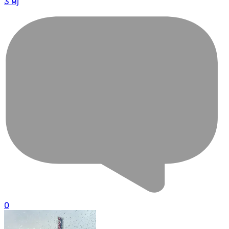
3 мј
0