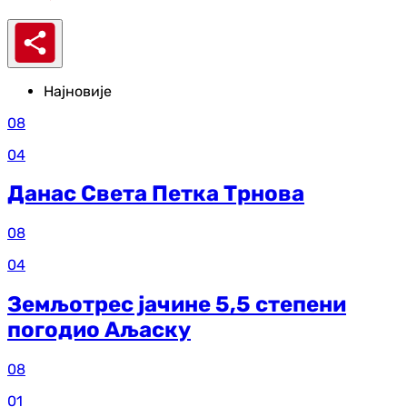
Најновије
08
04
Данас Света Петка Трнова
08
04
Земљотрес јачине 5,5 степени
погодио Аљаску
08
01