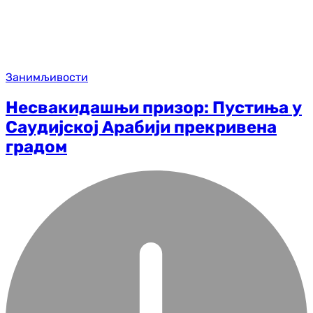
Занимљивости
Несвакидашњи призор: Пустиња у
Саудијској Арабији прекривена
градом