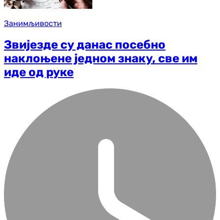
Занимљивости
Звијезде су данас посебно
наклоњене једном знаку, све им
иде од руке