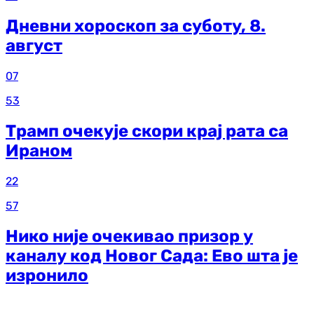
Дневни хороскоп за суботу, 8.
август
07
53
Трамп очекује скори крај рата са
Ираном
22
57
Нико није очекивао призор у
каналу код Новог Сада: Ево шта је
изронило