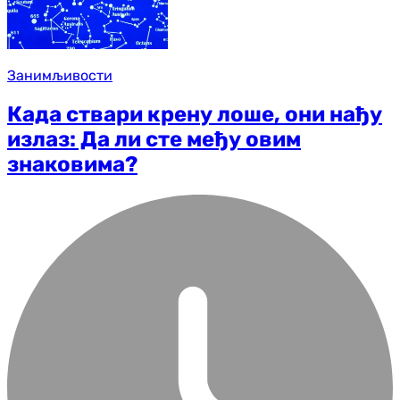
Занимљивости
Када ствари крену лоше, они нађу
излаз: Да ли сте међу овим
знаковима?