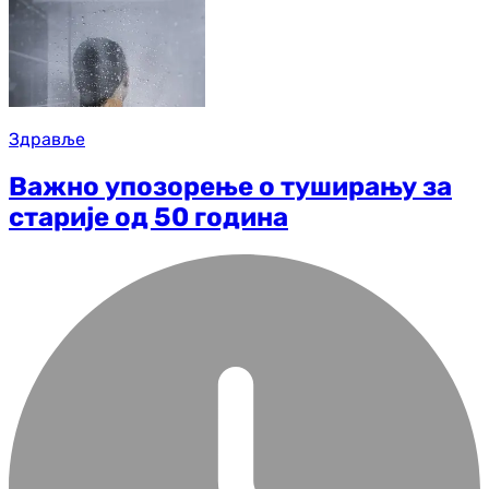
Здравље
Важно упозорење о туширању за
старије од 50 година