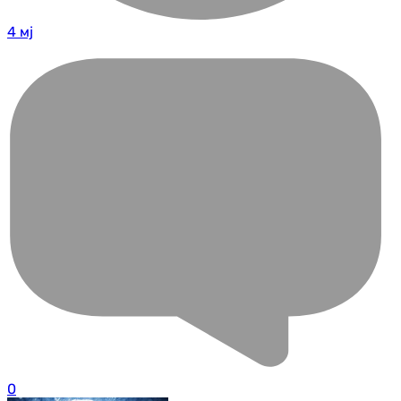
4 мј
0