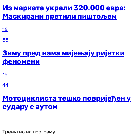
Из маркета украли 320.000 евра:
Маскирани претили пиштољем
16
55
Зиму пред нама мијењају ријетки
феномени
16
44
Мотоциклиста тешко повријеђен у
судару с аутом
Тренутно на програму