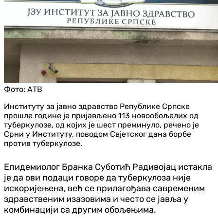
Фото:
АТВ
Институту за јавно здравство Републике Српске
прошле године је пријављено 113 новообољелих од
туберкулозе, од којих је шест преминуло, речено је
Срни у Институту, поводом Свјетског дана борбе
против туберкулозе.
Епидемиолог Бранка Суботић Радивојац истакла
је да ови подаци говоре да туберкулоза није
искоријењена, већ се прилагођава савременим
здравственим изазовима и често се јавља у
комбинацији са другим обољењима.