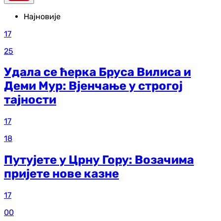
Најновије
17
25
Удала се ћерка Бруса Вилиса и
Деми Мур: Вјенчање у строгој
тајности
17
18
Путујете у Црну Гору: Возачима
пријете нове казне
17
00