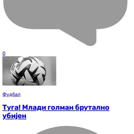
0
Фудбал
Туга! Млади голман брутално
убијен