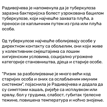
Радивојчева је напоменула да је туберкулоза
заразна бактеријска болест узрокована бацилом
туберкулозе, који најчешће захвата плућа, а
преноси се капљичним путем из грла или плућа
особа.
Од туберкулозе најчешће оболијевају особе у
директном контакту са обољелим, они који живе
у колективним смјештајима са лошим
хигијенским условима, социјално угрожене
категорије становништва, дјеца и старије особе.
"Ризик за разболијевање је много већи код
старијих особа и оних са ослабљеним имуним
системом", појаснила је Радивојчева и додала да
су симптоми кашаљ, ријеђе са испљувком или
крвљу, бол у грудима, слабост, губитак тјелесне
тежине, повишена температура и ноћно знојење.