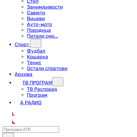
Стил
Занимљивости
Савјети
Вицеви
Ауто-мото
Породица
Питали смо...
Спорт
Фудбал
Кошарка
Тенис
Остали спортови
Архива
ТВ ПРОГРАМ
ТВ Распоред
Програм
А РАДИО
L