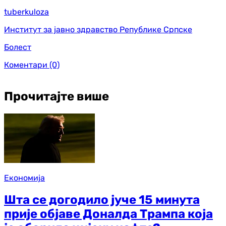
tuberkuloza
Институт за јавно здравство Републике Српске
Болест
Коментари
(0)
Прочитајте више
Економија
Шта се догодило јуче 15 минута
прије објаве Доналда Трампа која