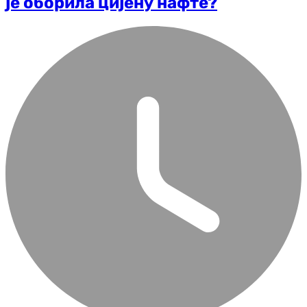
је оборила цијену нафте?