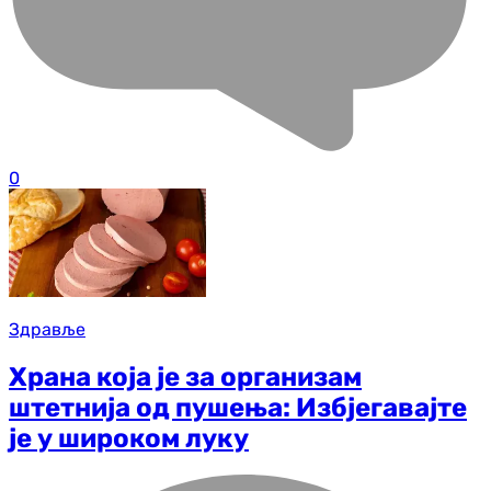
0
Здравље
Храна која је за организам
штетнија од пушења: Избјегавајте
је у широком луку