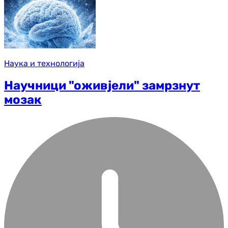
Наука и технологија
Научници "оживјели" замрзнут
мозак