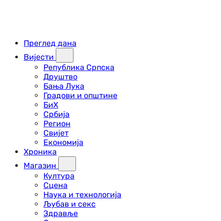
Преглед дана
Вијести
Република Српска
Друштво
Бања Лука
Градови и општине
БиХ
Србија
Регион
Свијет
Економија
Хроника
Магазин
Култура
Сцена
Наука и технологија
Љубав и секс
Здравље