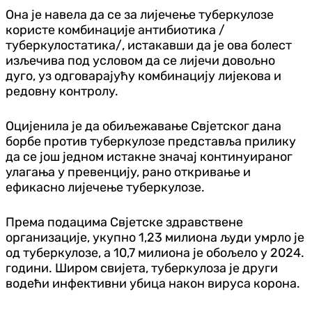
Она је навела да се за лијечење туберкулозе
користе комбинације антибиотика /
туберкулостатика/, истакавши да је ова болест
изљечива под условом да се лијечи довољно
дуго, уз одговарајућу комбинацију лијекова и
редовну контролу.
Оцијенила је да обиљежавање Свјетског дана
борбе против туберкулозе представља прилику
да се још једном истакне значај континуираног
улагања у превенцију, рано откривање и
ефикасно лијечење туберкулозе.
Према подацима Свјетске здравствене
организације, укупно 1,23 милиона људи умрло је
од туберкулозе, а 10,7 милиона је обољело у 2024.
години. Широм свијета, туберкулоза је други
водећи инфективни убица након вируса корона.