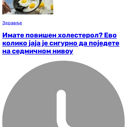
Здравље
Имате повишен холестерол? Ево
колико јаја је сигурно да поједете
на седмичном нивоу