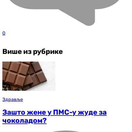
0
Више из рубрике
Здравље
Зашто жене у ПМС-у жуде за
чоколадом?