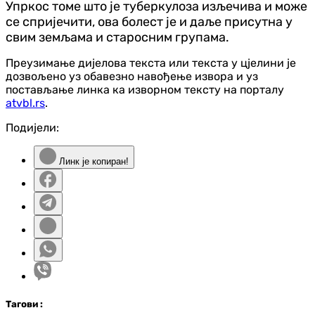
Упркос томе што је туберкулоза изљечива и може
се спријечити, ова болест је и даље присутна у
свим земљама и старосним групама.
Преузимање дијелова текста или текста у цјелини је
дозвољено уз обавезно навођење извора и уз
постављање линка ка изворном тексту на порталу
atvbl.rs
.
Подијели:
Линк је копиран!
Таг
ови
: