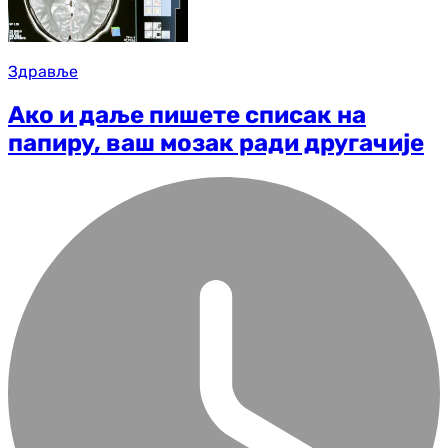
Здравље
Ако и даље пишете списак на
папиру, ваш мозак ради другачије