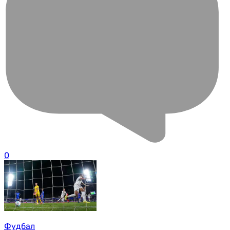
0
Фудбал