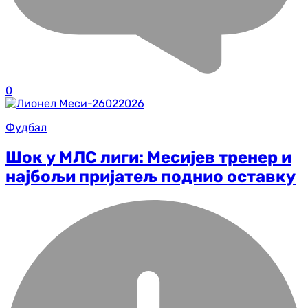
0
Фудбал
Шок у МЛС лиги: Месијев тренер и
најбољи пријатељ поднио оставку