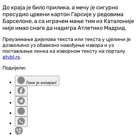
До краја је било прилика, а мечу је сигурно
пресудио црвени картон Гарсије у редовима
Барселоне, а са играчем мање тим из Каталоније
није имао снаге да надигра Атлетико Мадрид.
Преузимање дијелова текста или текста у цјелини је
дозвољено уз обавезно навођење извора и уз
постављање линка ка изворном тексту на порталу
atvbl.rs
.
Подијели:
Линк је копиран!