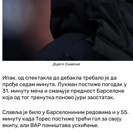
Дијего Симеоне
Ипак, од спектакла до дебакла требало је да
прође седам минута. Лукман постиже погодак у
31. минуту меча и смањује предност Барселоне
која од тог тренутка поново јури заостатак.
Славља је било у Барселониним редовима и у 55.
минуту када Торес постиже трећи гол за своју
екипу, али ВАР поништава усхићење.