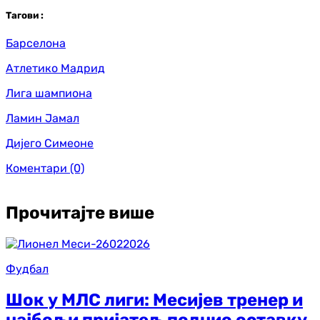
Таг
ови
:
Барселона
Атлетико Мадрид
Лига шампиона
Ламин Јамал
Дијего Симеоне
Коментари
(0)
Прочитајте више
Фудбал
Шок у МЛС лиги: Месијев тренер и
најбољи пријатељ поднио оставку