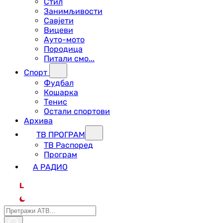
Стил
Занимљивости
Савјети
Вицеви
Ауто-мото
Породица
Питали смо...
Спорт
Фудбал
Кошарка
Тенис
Остали спортови
Архива
ТВ ПРОГРАМ
ТВ Распоред
Програм
А РАДИО
L