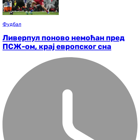
Фудбал
Ливерпул поново немоћан пред
ПСЖ-ом, крај европског сна