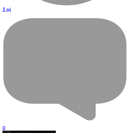
3 мј
0