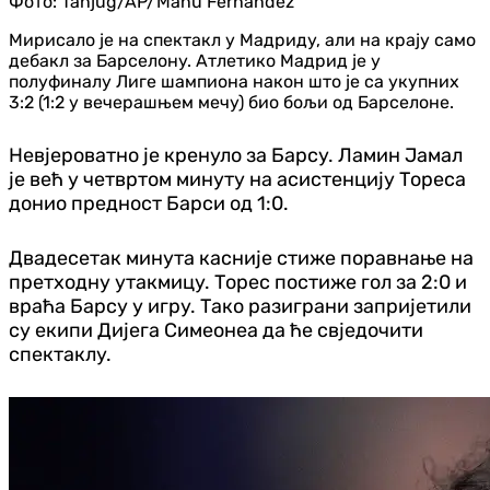
Фото:
Tanjug/AP/Manu Fernandez
Мирисало је на спектакл у Мадриду, али на крају само
дебакл за Барселону. Атлетико Мадрид је у
полуфиналу Лиге шампиона након што је са укупних
3:2 (1:2 у вечерашњем мечу) био бољи од Барселоне.
Невјероватно је кренуло за Барсу. Ламин Јамал
је већ у четвртом минуту на асистенцију Тореса
донио предност Барси од 1:0.
Двадесетак минута касније стиже поравнање на
претходну утакмицу. Торес постиже гол за 2:0 и
враћа Барсу у игру. Тако разиграни запријетили
су екипи Дијега Симеонеа да ће свједочити
спектаклу.