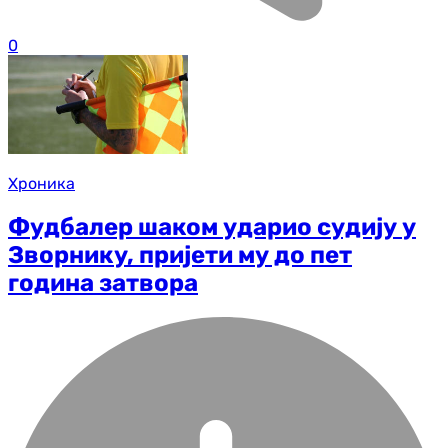
0
Хроника
Фудбалер шаком ударио судију у
Зворнику, пријети му до пет
година затвора