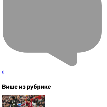
0
Више из рубрике