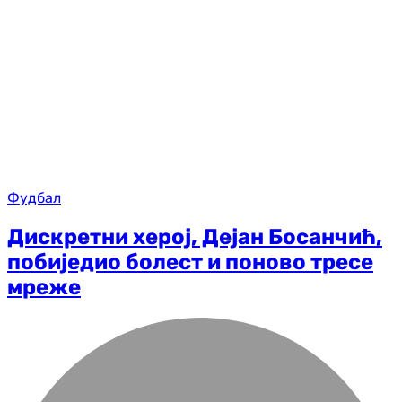
Фудбал
Дискретни херој, Дејан Босанчић,
побиједио болест и поново тресе
мреже