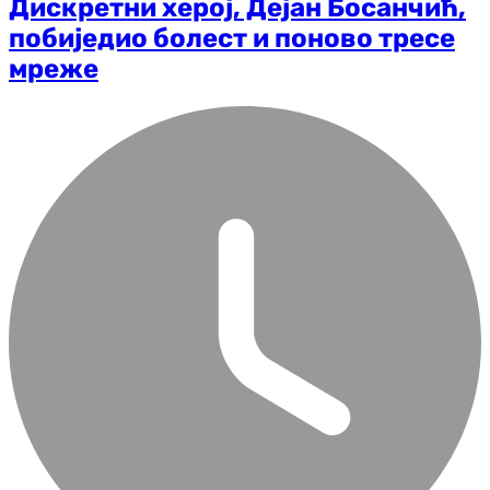
Дискретни херој, Дејан Босанчић,
побиједио болест и поново тресе
мреже