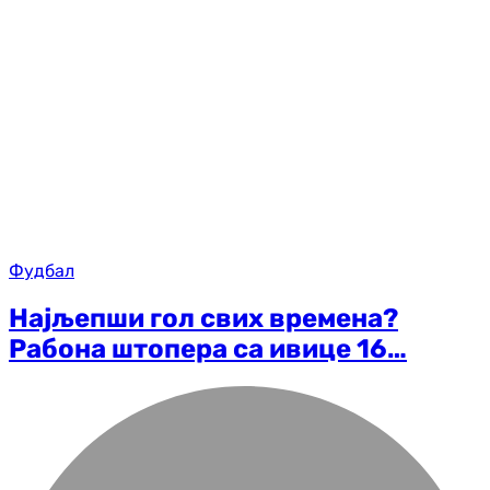
Фудбал
Најљепши гол свих времена?
Рабона штопера са ивице 16…