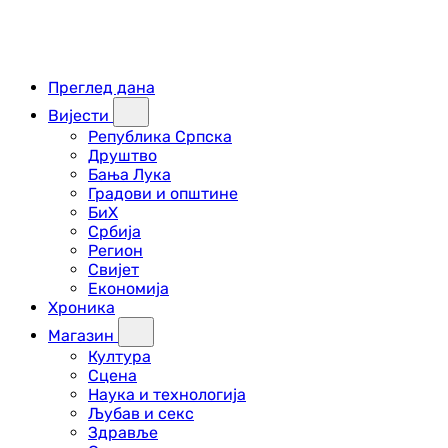
Преглед дана
Вијести
Република Српска
Друштво
Бања Лука
Градови и општине
БиХ
Србија
Регион
Свијет
Економија
Хроника
Магазин
Култура
Сцена
Наука и технологија
Љубав и секс
Здравље