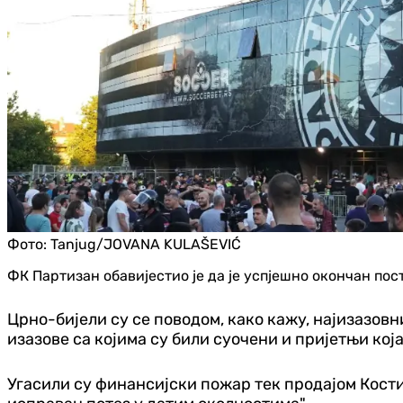
Фото:
Tanjug/JOVANA KULAŠEVIĆ
ФК Партизан обавијестио је да је успјешно окончан по
Црно-бијели су се поводом, како кажу, најизазовн
изазове са којима су били суочени и пријетњи која
Угасили су финансијски пожар тек продајом Костић