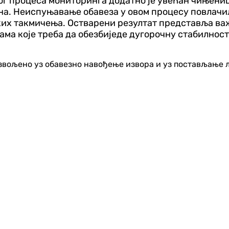
г процеса мониторинга додатно је увећан чињеницо
на. Неиспуњавање обавеза у овом процесу повлачи
их такмичења. Остварени резултат представља важа
а које треба да обезбиједе дугорочну стабилност к
озвољено уз обавезно навођење извора и уз постављање 