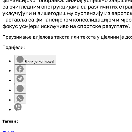
финансијског опоравка. Значај успјешно завршено
са очигледним опструкцијама са различитих стра
укључујући и вишегодишњу суспензију из европск
наставља са финансијском консолидацијом и мјерам
фокус усмјери искључиво на спортске резултате".
Преузимање дијелова текста или текста у цјелини је д
Подијели:
Линк је копиран!
Таг
ови
: