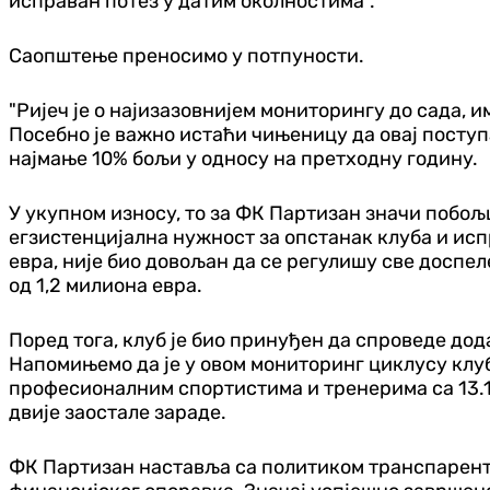
исправан потез у датим околностима".
Саопштење преносимо у потпуности.
"Ријеч је о најизазовнијем мониторингу до сада, 
Посебно је важно истаћи чињеницу да овај поступ
најмање 10% бољи у односу на претходну годину.
У укупном износу, то за ФК Партизан значи побољш
егзистенцијална нужност за опстанак клуба и исп
евра, није био довољан да се регулишу све доспеле
од 1,2 милиона евра.
Поред тога, клуб је био принуђен да спроведе до
Напомињемо да је у овом мониторинг циклусу клуб
професионалним спортистима и тренерима са 13.11
двије заостале зараде.
ФК Партизан наставља са политиком транспарентн