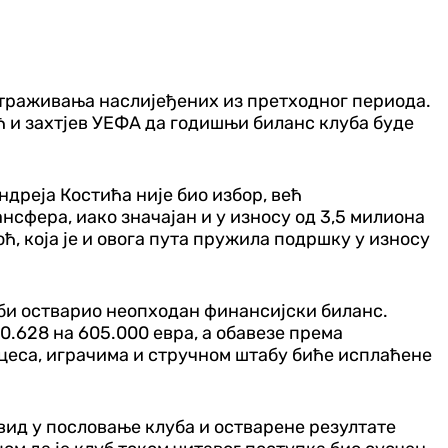
 потраживања наслијеђених из претходног периода.
ћ и захтјев УЕФА да годишњи биланс клуба буде
дреја Костића није био избор, већ
нсфера, иако значајан и у износу од 3,5 милиона
ћ, која је и овога пута пружила подршку у износу
 би остварио неопходан финансијски биланс.
.628 на 605.000 евра, а обавезе према
оцеса, играчима и стручном штабу биће исплаћене
вид у пословање клуба и остварене резултате