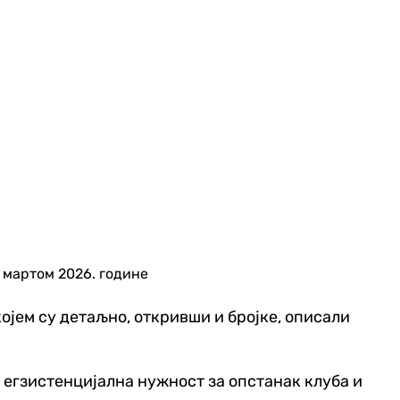
 мартом 2026. године
ојем су детаљно, откривши и бројке, описали
ћ егзистенцијална нужност за опстанак клуба и