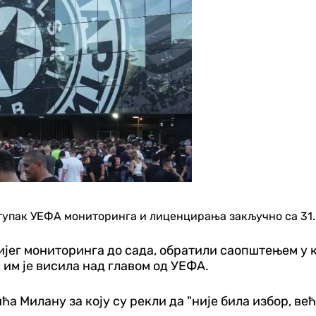
ступак УЕФА мониторинга и лиценцирања закључно са 31.
ијег мониторинга до сада, обратили саопштењем у к
 им је висила над главом од УЕФА.
а Милану за коју су рекли да "није била избор, ве