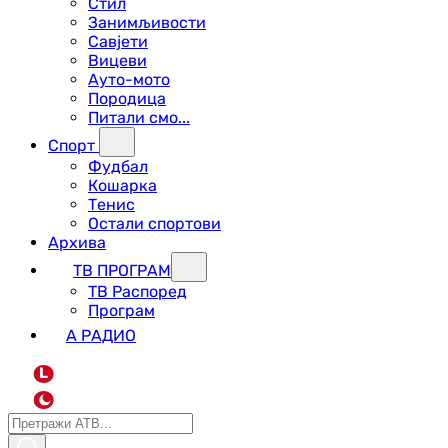
Стил
Занимљивости
Савјети
Вицеви
Ауто-мото
Породица
Питали смо...
Спорт
Фудбал
Кошарка
Тенис
Остали спортови
Архива
ТВ ПРОГРАМ
ТВ Распоред
Програм
А РАДИО
L