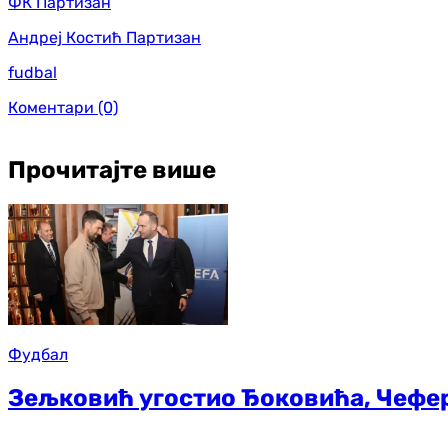
ФК Партизан
Андреј Костић Партизан
fudbal
Коментари
(0)
Прочитајте више
Фудбал
Зељковић угостио Ђоковића, Чефе