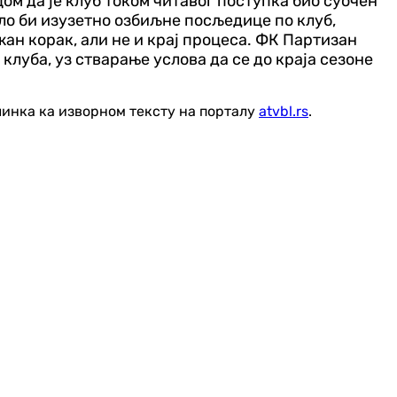
м да је клуб током читавог поступка био суочен
ло би изузетно озбиљне посљедице по клуб,
н корак, али не и крај процеса. ФК Партизан
луба, уз стварање услова да се до краја сезоне
линка ка изворном тексту на порталу
atvbl.rs
.