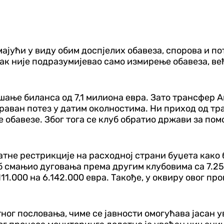
имајући у виду обим доспјелих обавеза, спорова и
ак није подразумијевао само измирење обавеза, ве
ање биланса од 7,1 милиона евра. Зато трансфер Ан
раван потез у датим околностима. Ни приход од тра
 обавезе. Због тога се клуб обратио држави за помо
датне рестрикције на расходној страни буџета како
 смањио дуговања према другим клубовима са 7.250
1.000 на 6.142.000 евра. Такође, у оквиру овог пр
ог пословања, чиме се јавности омогућава јасан у