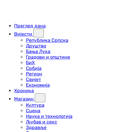
Преглед дана
Вијести
Република Српска
Друштво
Бања Лука
Градови и општине
БиХ
Србија
Регион
Свијет
Економија
Хроника
Магазин
Култура
Сцена
Наука и технологија
Љубав и секс
Здравље