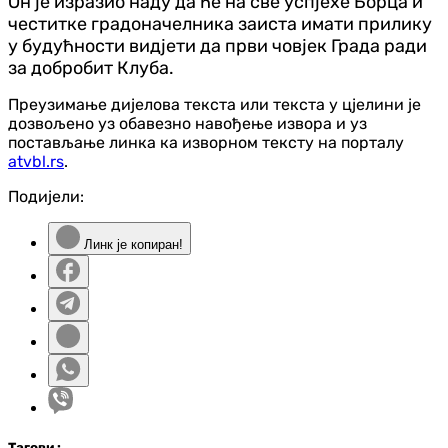
Он је изразио наду да ће на све успјехе Борца и
честитке градоначелника заиста имати прилику
у будућности видјети да први човјек Града ради
за добробит Клуба.
Преузимање дијелова текста или текста у цјелини је
дозвољено уз обавезно навођење извора и уз
постављање линка ка изворном тексту на порталу
atvbl.rs
.
Подијели:
Линк је копиран!
Таг
ови
: