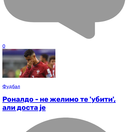
0
Фудбал
Роналдо - не желимо те 'убити',
али доста је