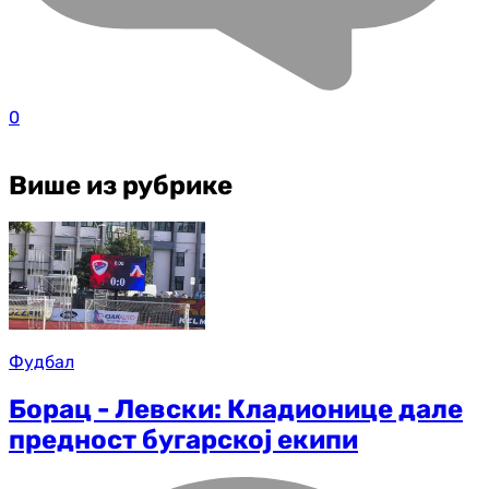
0
Више из рубрике
Фудбал
Борац - Левски: Кладионице дале
предност бугарској екипи