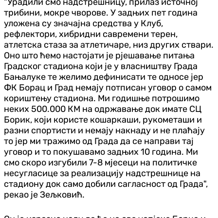
"Урадили смо надстрешницу, прилаз источној
трибини, мокре чворове. У задњих пет година
уложена су значајна средства у Клуб,
рефлектори, хибридни савремени терен,
атлетска стаза за атлетичаре, низ других ствари.
Оно што ћемо настојати је рјешавање питања
Градског стадиона који је у власништву Града
Бањалуке те желимо дефинисати те односе јер
ФК Борац и Град немају потписан уговор о самом
кориштењу стадиона. Ми годишње потрошимо
неких 500.000 КМ на одржавање док имате СЦ
Борик, који користе кошаркаши, рукометаши и
разни спортисти и немају накнаду и не плаћају
то јер ми тражимо од Града да се направи тај
уговор и то покушавамо задњих 10 година. Ми
смо скоро изгубили 7-8 мјесеци на политичке
несугласице за реализацију надстрешнице на
стадиону док само добили сагласност од Града",
рекао је Зељковић.