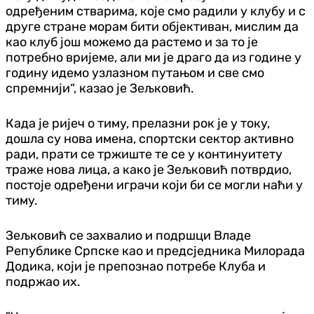
одређеним стварима, које смо радили у клубу и с
друге стране морам бити објективан, мислим да
као клуб још можемо да растемо и за то је
потребно вријеме, али ми је драго да из године у
годину идемо узлазном путањом и све смо
спремнији“, казао је Зељковић.
Када је ријеч о тиму, прелазни рок је у току,
дошла су нова имена, спортски сектор активно
ради, прати се тржиште те се у континуитету
траже нова лица, а како је Зељковић потврдио,
постоје одређени играчи који би се могли наћи у
тиму.
Зељковић се захвалио и подршци Владе
Републике Српске као и предсједника Милорада
Додика, који је препознао потребе Клуба и
подржао их.