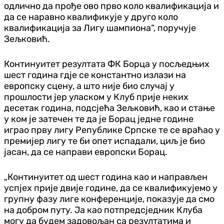
одлично да прође ово прво коло квалификација и
да се наравно квалификује у друго коло
квалификација за Лигу шампиона“, поручује
Зељковић.
Континуитет резултата ФК Борца у посљедњих
шест година гдје се константно излази на
европску сцену, а што није био случај у
прошлости јер уласком у Клуб прије неких
десетак година, подсјећа Зељковић, као и стање
у ком је затечен те да је Борац једне године
играо прву лигу Републике Српске те се враћао у
премијер лигу те би опет испадали, циљ је био
јасан, да се направи европски Борац.
„Континуитет од шест година као и направљен
успјех прије двије године, да се квалификујемо у
групну фазу лиге конференције, показује да смо
на добром путу. Ја као потпредсједник Клуба
могу да будем задовољан са резултатима и