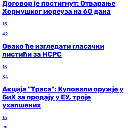
Договор је постигнут: Отварање
Хормушког мореуза на 60 дана
15
42
Овако ће изгледати гласачки
листићи за НСРС
15
34
Акција "Траса": Куповали оружје у
БиХ за продају у ЕУ, троје
ухапшених
15
29