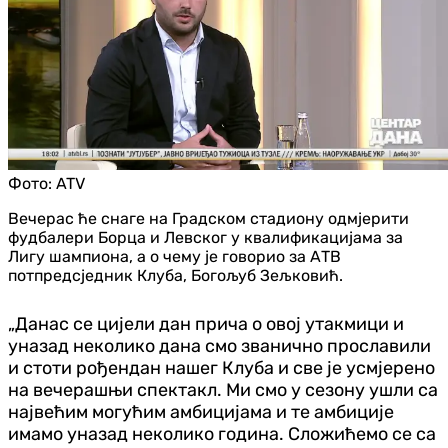
Фото:
ATV
Вечерас ће снаге на Градском стадиону одмјерити
фудбалери Борца и Левског у квалификацијама за
Лигу шампиона, а о чему је говорио за АТВ
потпредсједник Клуба, Богољуб Зељковић.
„Данас се цијели дан прича о овој утакмици и
уназад неколико дана смо званично прославили
и стоти рођендан нашег Клуба и све је усмјерено
на вечерашњи спектакл. Ми смо у сезону ушли са
највећим могућим амбицијама и те амбиције
имамо уназад неколико година. Сложићемо се са