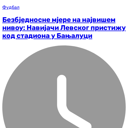
Фудбал
Безбједносне мјере на највишем
нивоу: Навијачи Левског пристижу
код стадиона у Бањалуци