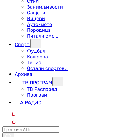
Стил
Занимљивости
Савјети
Вицеви
Ауто-мото
Породица
Питали смо...
Спорт
Фудбал
Кошарка
Тенис
Остали спортови
Архива
ТВ ПРОГРАМ
ТВ Распоред
Програм
А РАДИО
L