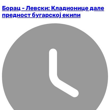
Борац - Левски: Кладионице дале
предност бугарској екипи