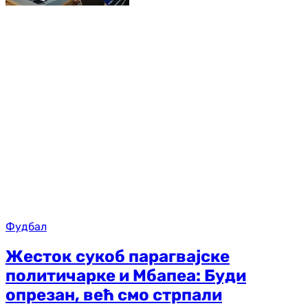
Фудбал
Жесток сукоб парагвајске
политичарке и Мбапеа: Буди
опрезан, већ смо стрпали