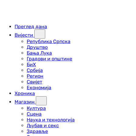
Преглед дана
Вијести
Република Српска
Друштво
Бања Лука
Градови и општине
БиХ
Србија
Регион
Свијет
Економија
Хроника
Магазин
Култура
Сцена
Наука и технологија
Љубав и секс
Здравље