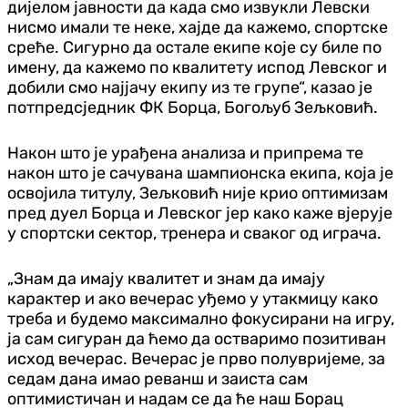
дијелом јавности да када смо извукли Левски
нисмо имали те неке, хајде да кажемо, спортске
среће. Сигурно да остале екипе које су биле по
имену, да кажемо по квалитету испод Левског и
добили смо најјачу екипу из те групе“, казао је
потпредсједник ФК Борца, Богољуб Зељковић.
Након што је урађена анализа и припрема те
након што је сачувана шампионска екипа, која је
освојила титулу, Зељковић није крио оптимизам
пред дуел Борца и Левског јер како каже вјерује
у спортски сектор, тренера и сваког од играча.
„Знам да имају квалитет и знам да имају
карактер и ако вечерас уђемо у утакмицу како
треба и будемо максимално фокусирани на игру,
ја сам сигуран да ћемо да остваримо позитиван
исход вечерас. Вечерас је прво полувријеме, за
седам дана имао реванш и заиста сам
оптимистичан и надам се да ће наш Борац