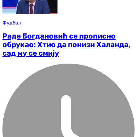
Фудбал
Раде Богдановић се прописно
обрукао: Хтио да понизи Халанда,
сад му се смију