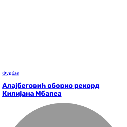
Фудбал
Алајбеговић оборио рекорд
Килијана Мбапеа