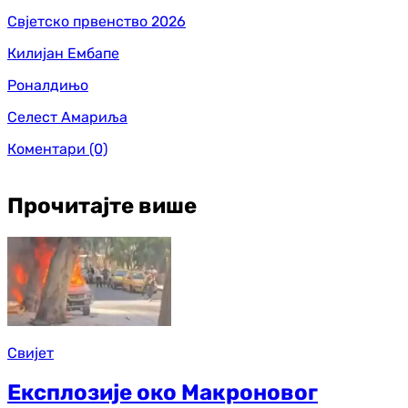
Свјетско првенство 2026
Килијан Ембапе
Роналдињо
Селест Амариљa
Коментари
(0)
Прочитајте више
Свијет
Експлозије око Макроновог