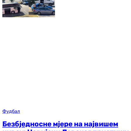
Фудбал
Безбједносне мјере на највишем