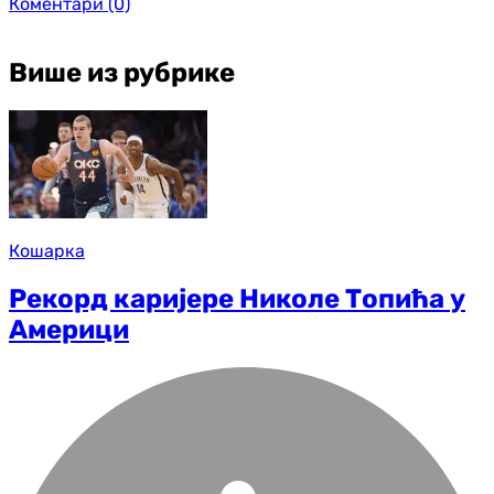
Коментари
(0)
Више из рубрике
Кошарка
Рекорд каријере Николе Топића у
Америци