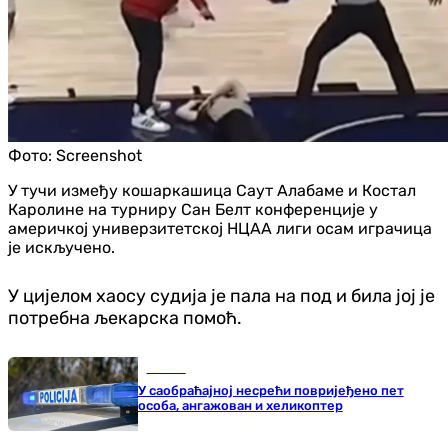
Фото:
Screenshot
У тучи између кошаркашица Саут Алабаме и Костал
Каролине на турниру Сан Белт конференције у
америчкој универзитетској НЦАА лиги осам играчица
је искључено.
У цијелом хаосу судија је пала на под и била јој је
потребна љекарска помоћ.
Регион
У саобраћајној несрећи повријеђено пет
особа, ангажован и хеликоптер