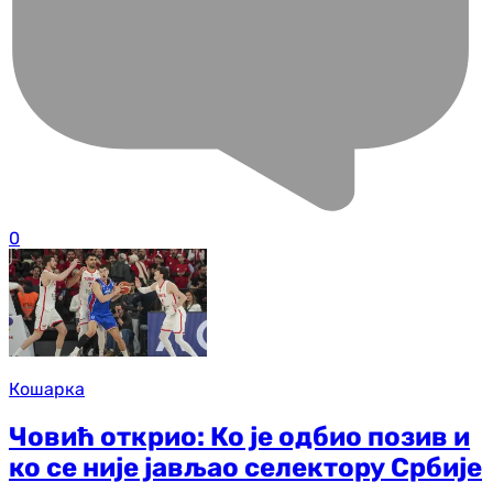
0
Кошарка
Човић открио: Ко је одбио позив и
ко се није јављао селектору Србије