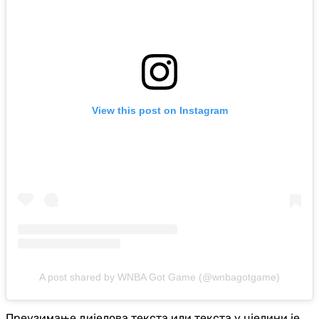
View this post on Instagram
A post shared by WNBA Got Game (@wnbagotgame)
Преузимање дијелова текста или текста у цјелини је