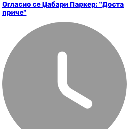
Огласио се Џабари Паркер: "Доста
приче"