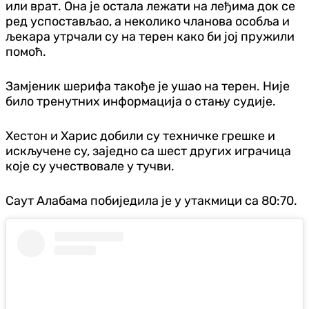
или врат. Она је остала лежати на леђима док се
ред успостављао, а неколико чланова особља и
љекара утрчали су на терен како би јој пружили
помоћ.
Замјеник шерифа такође је ушао на терен. Није
било тренутних информација о стању судије.
Хестон и Харис добили су техничке грешке и
искључене су, заједно са шест других играчица
које су учествовале у тучви.
Саут Алабама побиједила је у утакмици са 80:70.