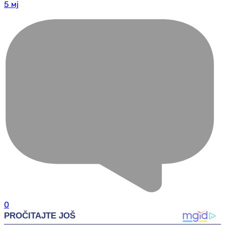
5 мј
0