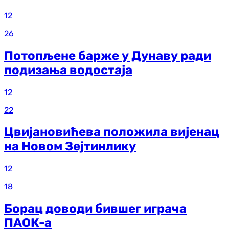
12
26
Потопљене барже у Дунаву ради
подизања водостаја
12
22
Цвијановићева положила вијенац
на Новом Зејтинлику
12
18
Борац доводи бившег играча
ПАОК-а