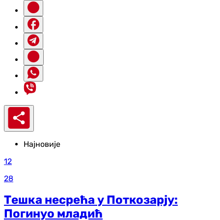
Најновије
12
28
Тешка несрећа у Поткозарју:
Погинуо младић