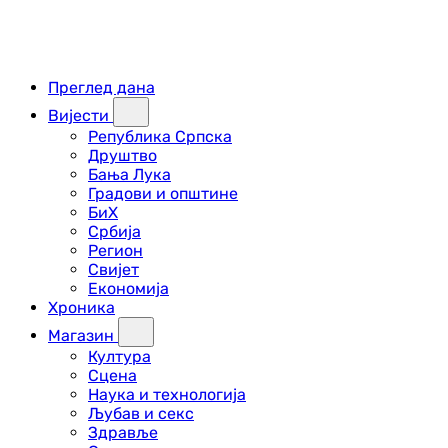
Преглед дана
Вијести
Република Српска
Друштво
Бања Лука
Градови и општине
БиХ
Србија
Регион
Свијет
Економија
Хроника
Магазин
Култура
Сцена
Наука и технологија
Љубав и секс
Здравље