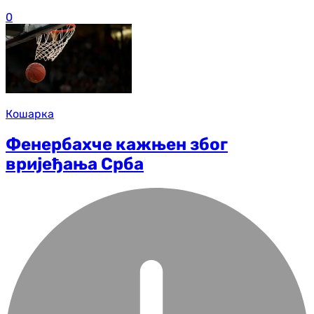
0
Кошарка
Фенербахче кажњен због
вријеђања Срба