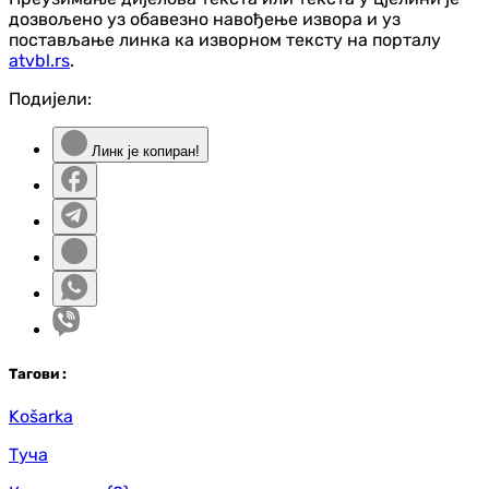
дозвољено уз обавезно навођење извора и уз
постављање линка ка изворном тексту на порталу
atvbl.rs
.
Подијели:
Линк је копиран!
Таг
ови
:
Košarka
Туча