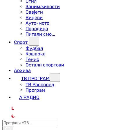
Стил
Занимљивости
Савјети
Вицеви
Ауто-мото
Породица
Питали смо...
Спорт
Фудбал
Кошарка
Тенис
Остали спортови
Архива
ТВ ПРОГРАМ
ТВ Распоред
Програм
А РАДИО
L