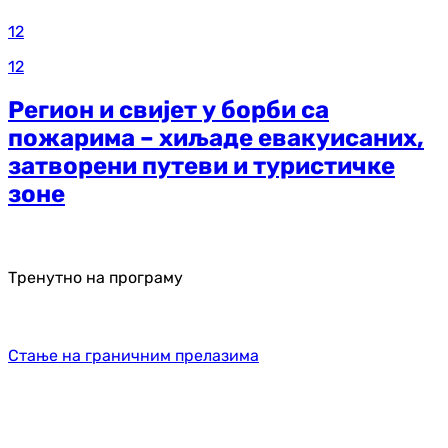
12
12
Регион и свијет у борби са
пожарима – хиљаде евакуисаних,
затворени путеви и туристичке
зоне
Тренутно на програму
Стање на граничним прелазима