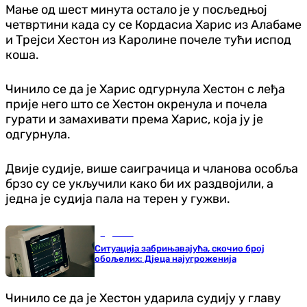
Мање од шест минута остало је у посљедњој
четвртини када су се Кордасиа Харис из Алабаме
и Трејси Хестон из Каролине почеле тући испод
коша.
Чинило се да је Харис одгурнула Хестон с леђа
прије него што се Хестон окренула и почела
гурати и замахивати према Харис, која ју је
одгурнула.
Двије судије, више саиграчица и чланова особља
брзо су се укључили како би их раздвојили, а
једна је судија пала на терен у гужви.
Здравље
Ситуација забрињавајућа, скочио број
обољелих: Дјеца најугроженија
Чинило се да је Хестон ударила судију у главу