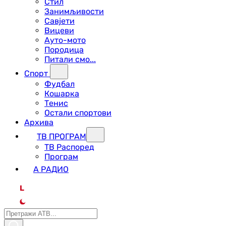
Стил
Занимљивости
Савјети
Вицеви
Ауто-мото
Породица
Питали смо...
Спорт
Фудбал
Кошарка
Тенис
Остали спортови
Архива
ТВ ПРОГРАМ
ТВ Распоред
Програм
А РАДИО
L