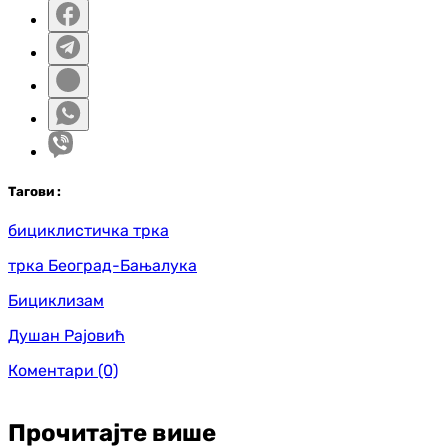
Таг
ови
:
бициклистичка трка
трка Београд-Бањалука
Бициклизам
Душан Рајовић
Коментари
(0)
Прочитајте више