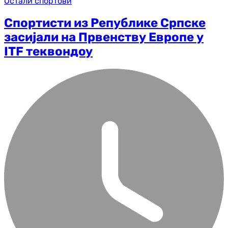
Остали спортови
Спортисти из Републике Српске
засијали на Првенству Европе у
ITF теквондоу