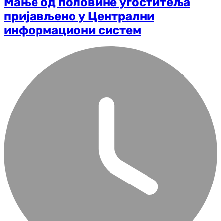
Мање од половине угоститеља
пријављено у Централни
информациони систем