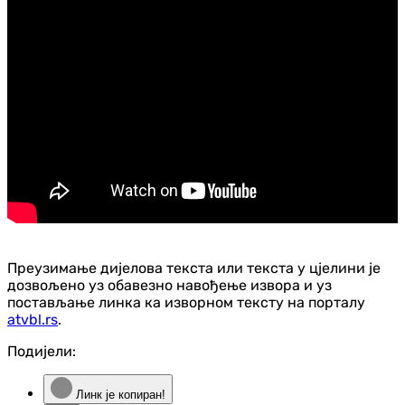
Преузимање дијелова текста или текста у цјелини је
дозвољено уз обавезно навођење извора и уз
постављање линка ка изворном тексту на порталу
atvbl.rs
.
Подијели:
Линк је копиран!