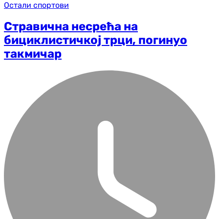
Остали спортови
Стравична несрећа на
бициклистичкој трци, погинуо
такмичар