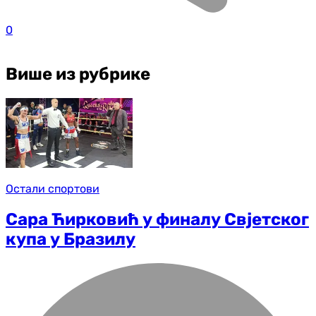
0
Више из рубрике
Остали спортови
Сара Ћирковић у финалу Свјетског
купа у Бразилу