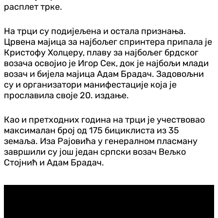
расплет трке.
На трци су подијељена и остала признања.
Црвена мајица за најбољег спринтера припала је
Кристофу Холцеру, плаву за најбољег брдског
возача освојио је Игор Сек, док је најбољи млади
возач и бијела мајица Адам Брадач. Задовољни
су и организатори манифестације која је
прославила своје 20. издање.
Као и претходних година на трци је учествовао
максималан број од 175 бициклиста из 35
земаља. Иза Рајовића у генералном пласману
завршили су још један српски возач Вељко
Стојнић и Адам Брадач.