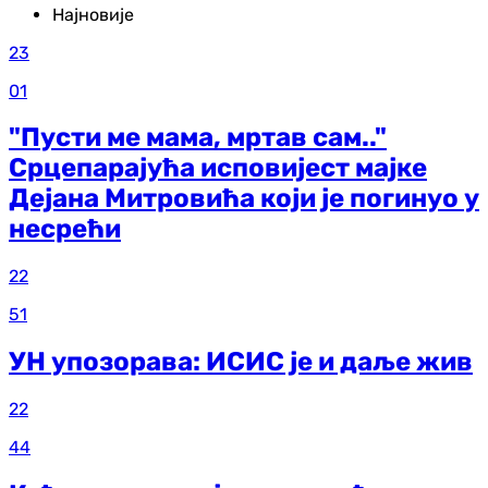
Најновије
23
01
"Пусти ме мама, мртав сам.."
Срцепарајућа исповијест мајке
Дејана Митровића који је погинуо у
несрећи
22
51
УН упозорава: ИСИС је и даље жив
22
44