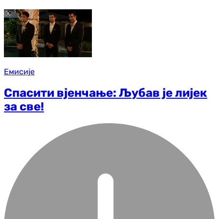
Емисије
Спасити вјенчање: Љубав је лијек
за све!