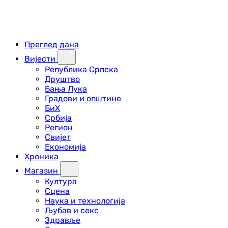
Преглед дана
Вијести
Република Српска
Друштво
Бања Лука
Градови и општине
БиХ
Србија
Регион
Свијет
Економија
Хроника
Магазин
Култура
Сцена
Наука и технологија
Љубав и секс
Здравље