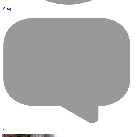
3 мј
1