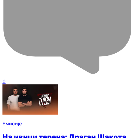
0
Емисије
На ивици терена: Драган Шакота