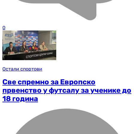
0
Остали спортови
Све спремно за Европско
првенство у футсалу за ученике до
18 година