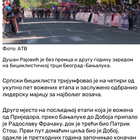
Фото:
АТВ
Душан Рајовић је без премца и другу годину заредом
на бициклистичкој трци Београд-Бањалука.
Српски бициклиста тријумфовао је на четири од
укупно пет вожених етапа и заслужено одбранио
лидерску мајицу за најбољег возача.
Друго мјесто на посљедњој етапи која је вожена
од Приједора, преко Бањалуке до Добоја припало
је Радославу Фрачаку, док је трећи био Патрик
Стош. Први пут домаћин циља био је Добој,
одакле је претходних година започињао коначан