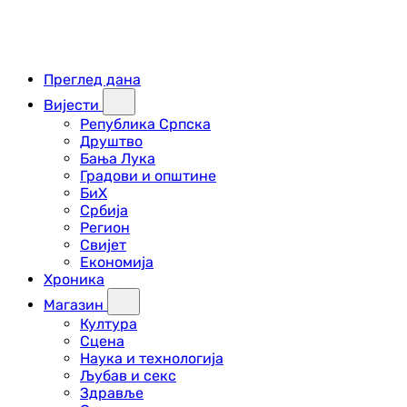
Преглед дана
Вијести
Република Српска
Друштво
Бања Лука
Градови и општине
БиХ
Србија
Регион
Свијет
Економија
Хроника
Магазин
Култура
Сцена
Наука и технологија
Љубав и секс
Здравље