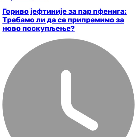
Гориво јефтиније за пар пфенига:
Требамо ли да се припремимо за
ново поскупљење?