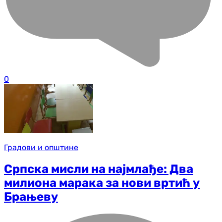
0
Градови и општине
Српска мисли на најмлађе: Два
милиона марака за нови вртић у
Брањеву