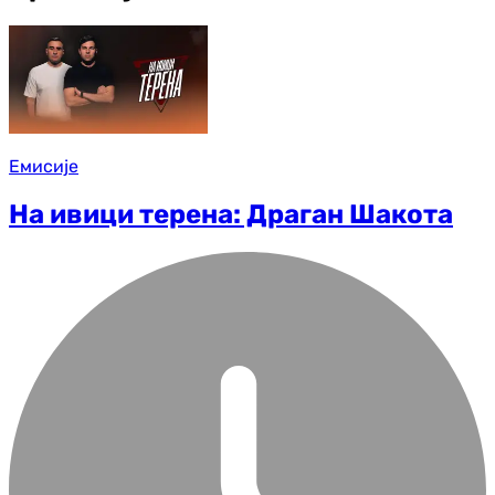
Емисије
На ивици терена: Драган Шакота