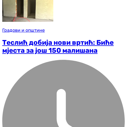
Градови и општине
Теслић добија нови вртић: Биће
мјеста за још 150 малишана