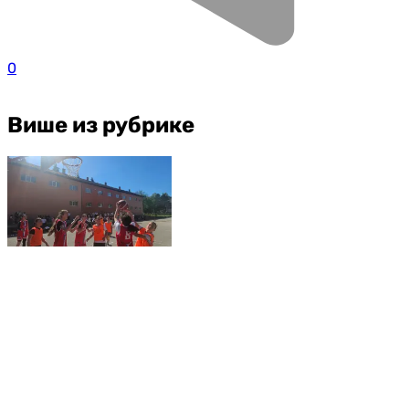
0
Више из рубрике