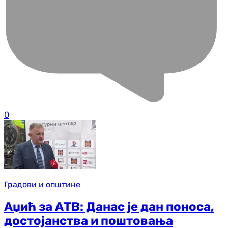
0
Градови и општине
Аџић за АТВ: Данас је дан поноса,
достојанства и поштовања