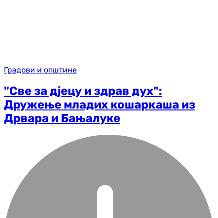
Градови и општине
"Све за дјецу и здрав дух":
Дружење младих кошаркаша из
Дрвара и Бањалуке