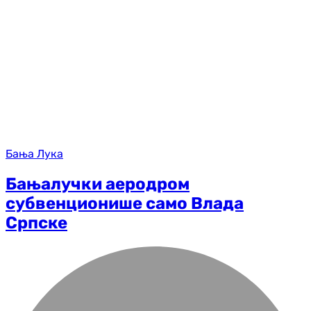
Бања Лука
Бањалучки аеродром
субвенционише само Влада
Српске