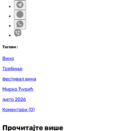
Таг
ови
:
Вино
Требиње
фестивал вина
Мирко Ћурић
љето 2026
Коментари
(0)
Прочитајте више