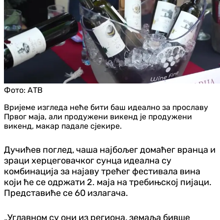
Фото:
АТВ
Вријеме изгледа неће бити баш идеално за прославу
Првог маја, али продужени викенд је продужени
викенд, макар падале сјекире.
Дучићев поглед, чаша најбољег домаћег вранца и
зраци херцеговачког сунца идеална су
комбинација за најаву трећег фестивала вина
који ће се одржати 2. маја на требињској пијаци.
Представиће се 60 излагача.
„Углавном су они из региона, земаља бивше