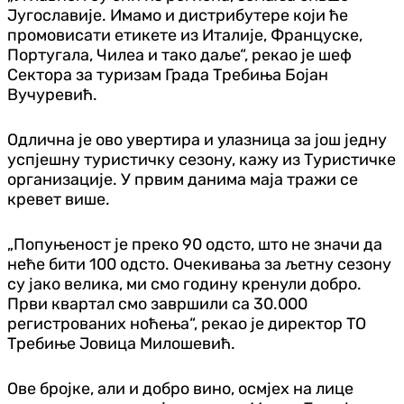
Југославије. Имамо и дистрибутере који ће
промовисати етикете из Италије, Француске,
Португала, Чилеа и тако даље“, рекао је шеф
Сектора за туризам Града Требиња Бојан
Вучуревић.
Одлична је ово увертира и улазница за још једну
успјешну туристичку сезону, кажу из Туристичке
организације. У првим данима маја тражи се
кревет више.
„Попуњеност је преко 90 одсто, што не значи да
неће бити 100 одсто. Очекивања за љетну сезону
су јако велика, ми смо годину кренули добро.
Први квартал смо завршили са 30.000
регистрованих ноћења“, рекао је директор ТО
Требиње Јовица Милошевић.
Ове бројке, али и добро вино, осмјех на лице