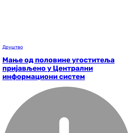
Друштво
Мање од половине угоститеља
пријављено у Централни
информациони систем