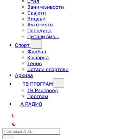
Стил
Занимљивости
Савјети
Вицеви
Ауто-мото
Породица
Питали смо...
Спорт
Фудбал
Кошарка
Тенис
Остали спортови
Архива
ТВ ПРОГРАМ
ТВ Распоред
Програм
А РАДИО
L