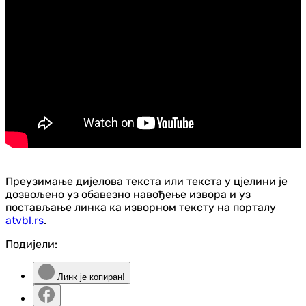
Преузимање дијелова текста или текста у цјелини је
дозвољено уз обавезно навођење извора и уз
постављање линка ка изворном тексту на порталу
atvbl.rs
.
Подијели:
Линк је копиран!