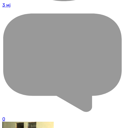
3 мј
0