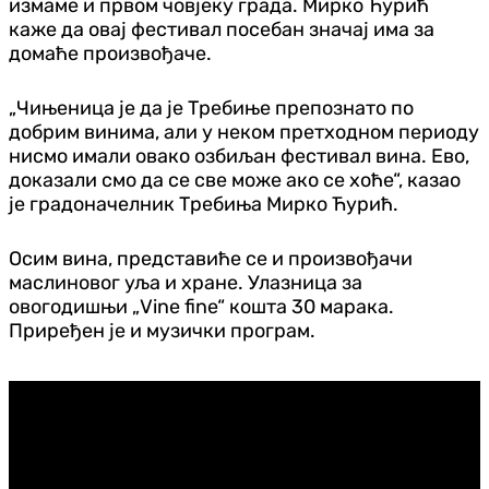
измаме и првом човјеку града. Мирко Ћурић
каже да овај фестивал посебан значај има за
домаће произвођаче.
„Чињеница је да је Требиње препознато по
добрим винима, али у неком претходном периоду
нисмо имали овако озбиљан фестивал вина. Ево,
доказали смо да се све може ако се хоће“, казао
је градоначелник Требиња Мирко Ћурић.
Осим вина, представиће се и произвођачи
маслиновог уља и хране. Улазница за
овогодишњи „Vine fine“ кошта 30 марака.
Приређен је и музички програм.