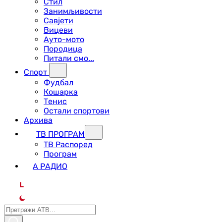
Стил
Занимљивости
Савјети
Вицеви
Ауто-мото
Породица
Питали смо...
Спорт
Фудбал
Кошарка
Тенис
Остали спортови
Архива
ТВ ПРОГРАМ
ТВ Распоред
Програм
А РАДИО
L