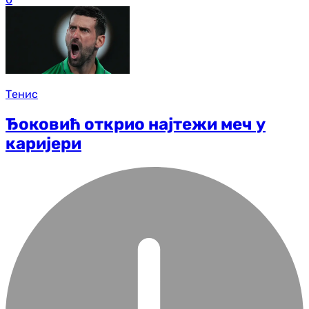
Тенис
Ђоковић открио најтежи меч у
каријери