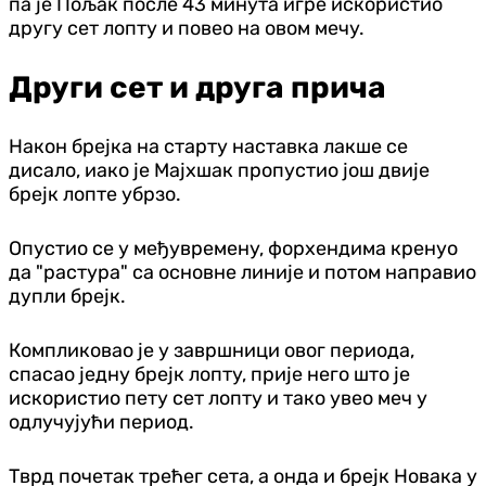
па је Пољак после 43 минута игре искористио
другу сет лопту и повео на овом мечу.
Други сет и друга прича
Након брејка на старту наставка лакше се
дисало, иако је Мајхшак пропустио још двије
брејк лопте убрзо.
Опустио се у међувремену, форхендима кренуо
да "растура" са основне линије и потом направио
дупли брејк.
Компликовао је у завршници овог периода,
спасао једну брејк лопту, прије него што је
искористио пету сет лопту и тако увео меч у
одлучујући период.
Тврд почетак трећег сета, а онда и брејк Новака у