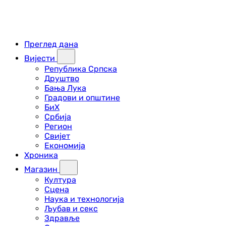
Преглед дана
Вијести
Република Српска
Друштво
Бања Лука
Градови и општине
БиХ
Србија
Регион
Свијет
Економија
Хроника
Магазин
Култура
Сцена
Наука и технологија
Љубав и секс
Здравље