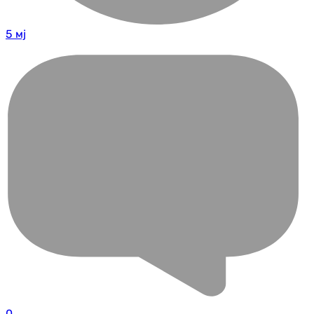
5 мј
0