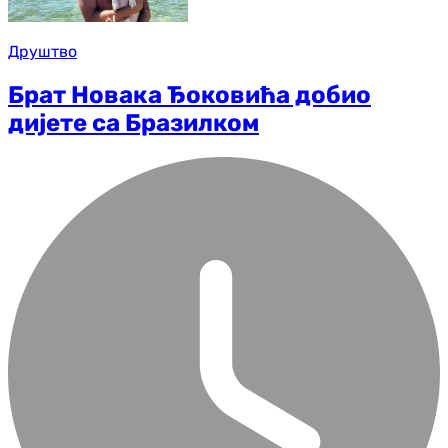
Друштво
Брат Новака Ђоковића добио
дијете са Бразилком