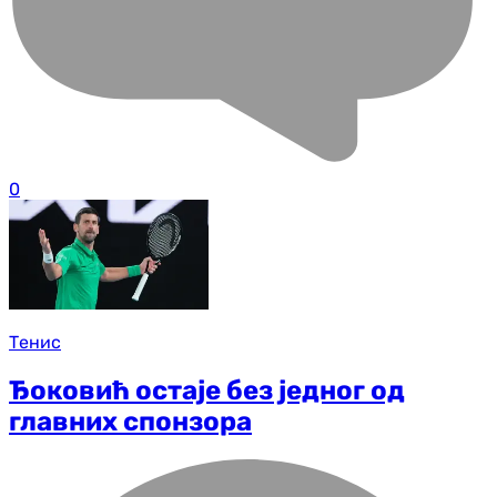
0
Тенис
Ђоковић остаје без једног од
главних спонзора