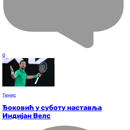
0
Тенис
Ђоковић у суботу наставља
Индијан Велс