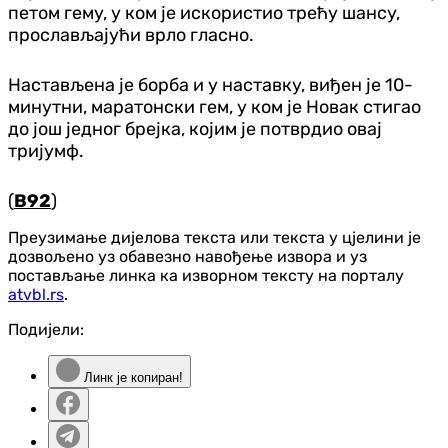
петом гему, у ком је искористио трећу шансу,
прослављајући врло гласно.
Настављена је борба и у наставку, виђен је 10-
минутни, маратонски гем, у ком је Новак стигао
до још једног брејка, којим је потврдио овај
тријумф.
(
B92
)
Преузимање дијелова текста или текста у цјелини је
дозвољено уз обавезно навођење извора и уз
постављање линка ка изворном тексту на порталу
atvbl.rs
.
Подијели:
Линк је копиран!