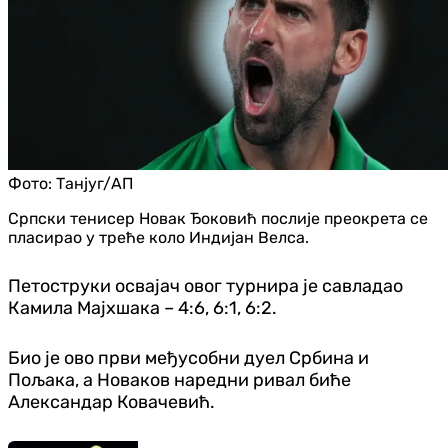
Фото:
Танјуг/АП
Српски тенисер Новак Ђоковић послије преокрета се
пласирао у треће коло Индијан Велса.
Петоструки освајач овог турнира је савладао
Камила Мајхшака – 4:6, 6:1, 6:2.
Био је ово први међусобни дуел Србина и
Пољака, а Новаков наредни ривал биће
Александар Ковачевић.