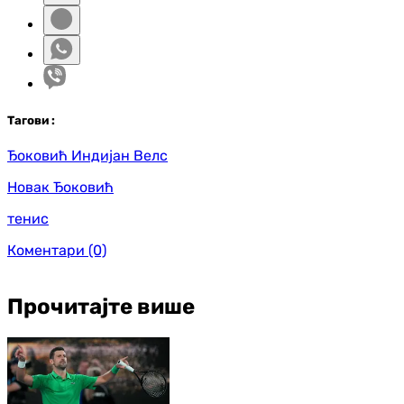
Таг
ови
:
Ђоковић Индијан Велс
Новак Ђоковић
тенис
Коментари
(0)
Прочитајте више