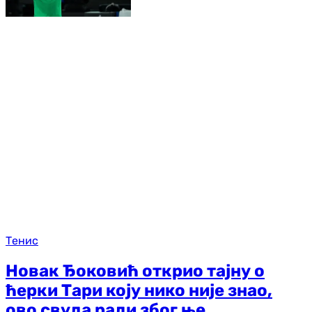
Тенис
Новак Ђоковић открио тајну о
ћерки Тари коју нико није знао,
ово свуда ради због ње