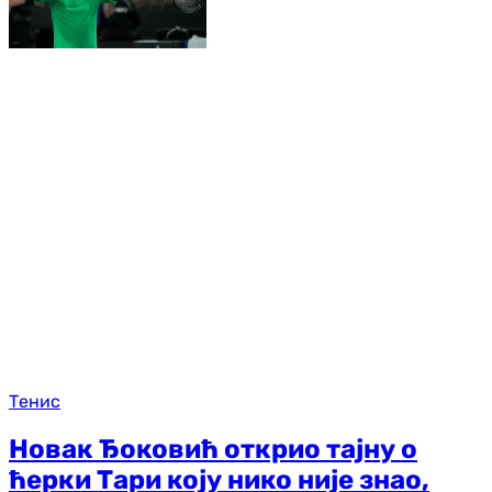
Тенис
Новак Ђоковић открио тајну о
ћерки Тари коју нико није знао,