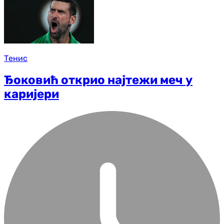
Тенис
Ђоковић открио најтежи меч у
каријери