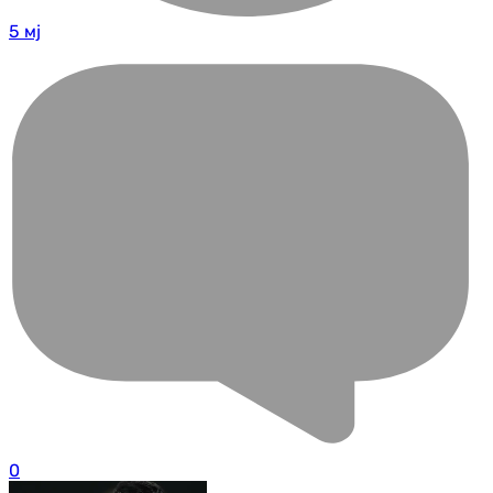
5 мј
0