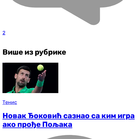
2
Више из рубрике
Тенис
Новак Ђоковић сазнао са ким игра
ако прође Пољака