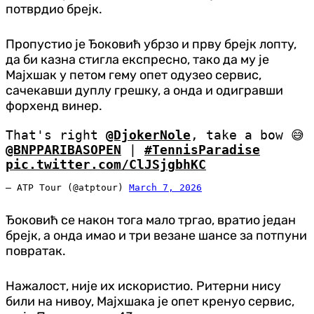
потврдио брејк.
Пропустио је Ђоковић убрзо и прву брејк лопту,
да би казна стигла експресно, тако да му је
Мајхшак у петом гему опет одузео сервис,
сачекавши дуплу грешку, а онда и одигравши
форхенд винер.
That's right
@DjokerNole
, take a bow 😅
@BNPPARIBASOPEN
|
#TennisParadise
pic.twitter.com/ClJSjgbhKC
— ATP Tour (@atptour)
March 7, 2026
Ђоковић се након тога мало тргао, вратио један
брејк, а онда имао и три везане шансе за потпуни
повратак.
Нажалост, није их искористио. Ритерни нису
били на нивоу, Мајхшака је опет кренуо сервис,