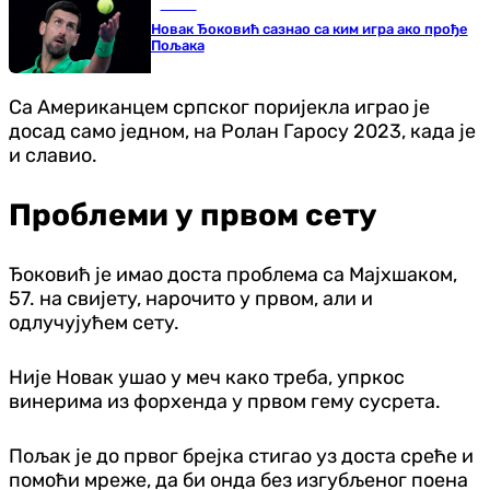
Тенис
Новак Ђоковић сазнао са ким игра ако прође
Пољака
Са Американцем српског поријекла играо је
досад само једном, на Ролан Гаросу 2023, када је
и славио.
Проблеми у првом сету
Ђоковић је имао доста проблема са Мајхшаком,
57. на свијету, нарочито у првом, али и
одлучујућем сету.
Није Новак ушао у меч како треба, упркос
винерима из форхенда у првом гему сусрета.
Пољак је до првог брејка стигао уз доста среће и
помоћи мреже, да би онда без изгубљеног поена