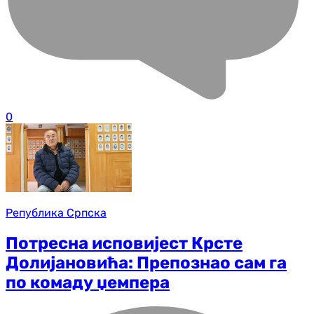
0
Република Српска
Потресна исповијест Крсте
Долијановића: Препознао сам га
по комаду џемпера