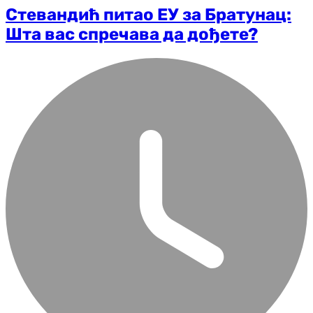
Стевандић питао ЕУ за Братунац:
Шта вас спречава да дођете?