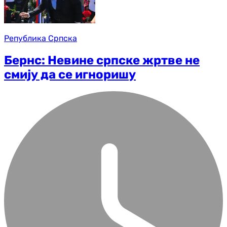
Република Српска
Бернс: Невине српске жртве не
смију да се игноришу