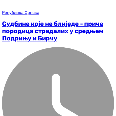
Република Српска
Судбине које не блиједе - приче
породица страдалих у средњем
Подрињу и Бирчу