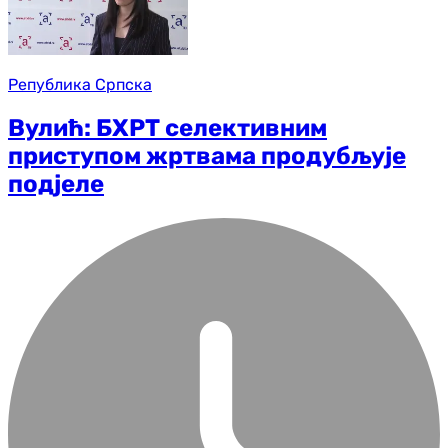
Република Српска
Вулић: БХРТ селективним
приступом жртвама продубљује
подјеле