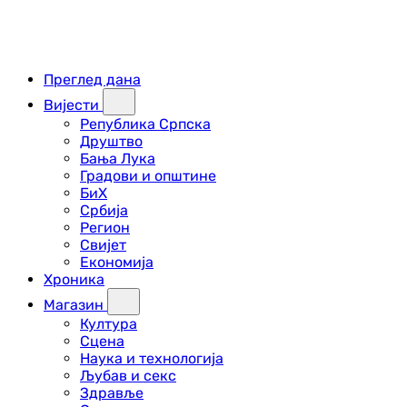
Преглед дана
Вијести
Република Српска
Друштво
Бања Лука
Градови и општине
БиХ
Србија
Регион
Свијет
Економија
Хроника
Магазин
Култура
Сцена
Наука и технологија
Љубав и секс
Здравље