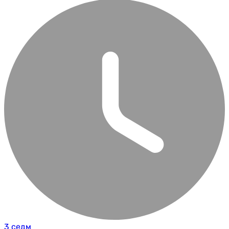
3 седм