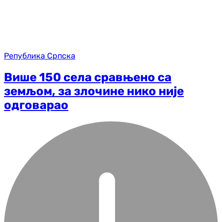
Република Српска
Више 150 села сравњено са
земљом, за злочине нико није
одговарао