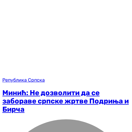
Република Српска
Минић: Не дозволити да се
забораве српске жртве Подриња и
Бирча