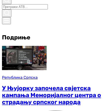
Подриње
Република Српска
У Њујорку започела свјетска
кампања Меморијалног центра о
страдању српског народа