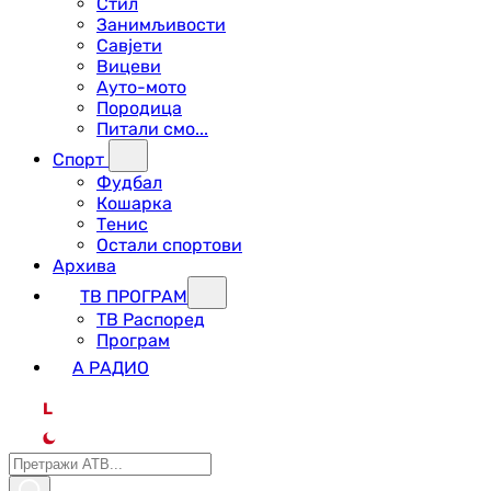
Стил
Занимљивости
Савјети
Вицеви
Ауто-мото
Породица
Питали смо...
Спорт
Фудбал
Кошарка
Тенис
Остали спортови
Архива
ТВ ПРОГРАМ
ТВ Распоред
Програм
А РАДИО
L