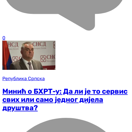
0
Република Српска
Минић о БХРТ-у: Да ли је то сервис
свих или само једног дијела
друштва?