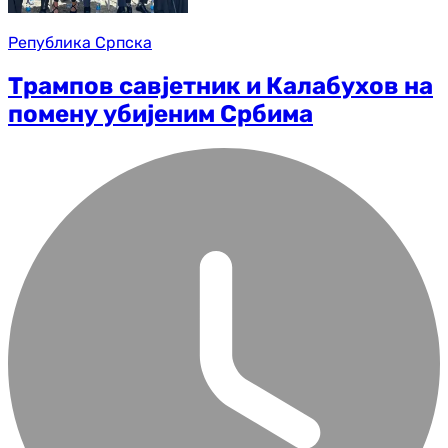
Република Српска
Трампов савјетник и Калабухов на
помену убијеним Србима