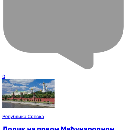
0
Република Српска
Додик на првом Међународном