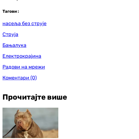
Таг
ови
:
насеља без струје
Струја
Бањалука
Електрокрајина
Радови на мрежи
Коментари
(0)
Прочитајте више