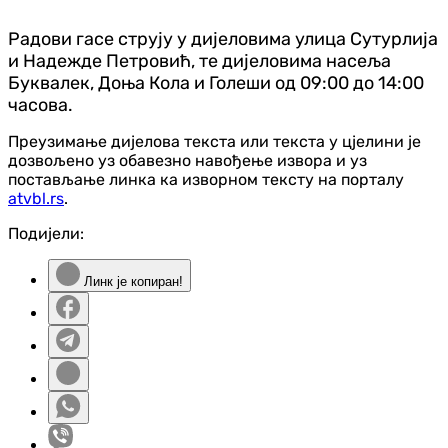
Радови гасе струју у дијеловима улица Сутурлија
и Надежде Петровић, те дијеловима насеља
Буквалек, Доња Кола и Голеши од 09:00 до 14:00
часова.
Преузимање дијелова текста или текста у цјелини је
дозвољено уз обавезно навођење извора и уз
постављање линка ка изворном тексту на порталу
atvbl.rs
.
Подијели:
Линк је копиран!