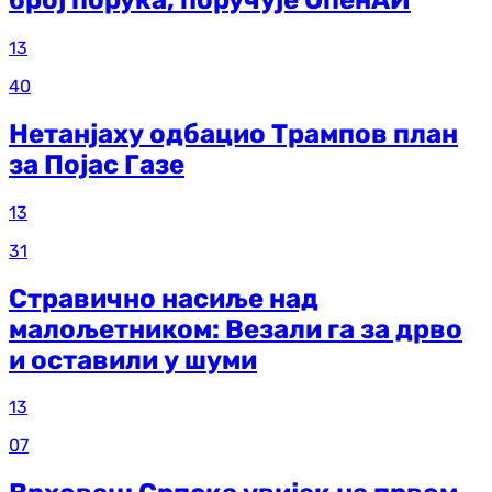
13
40
Нетанјаху одбацио Трампов план
за Појас Газе
13
31
Стравично насиље над
малољетником: Везали га за дрво
и оставили у шуми
13
07