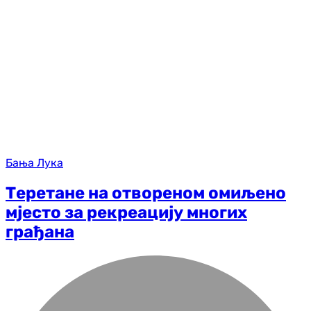
Бања Лука
Теретане на отвореном омиљено
мјесто за рекреацију многих
грађана