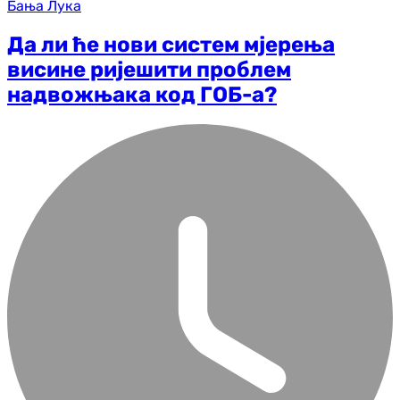
Бања Лука
Да ли ће нови систем мјерења
висине ријешити проблем
надвожњака код ГОБ-а?