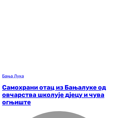
Бања Лука
Самохрани отац из Бањалуке од
овчарства школује дјецу и чува
огњиште