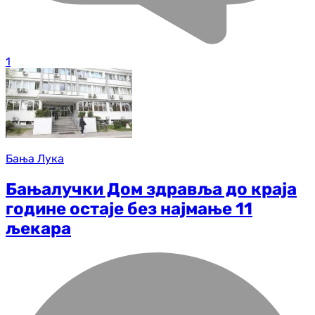
1
Бања Лука
Бањалучки Дом здравља до краја
године остаје без најмање 11
љекара