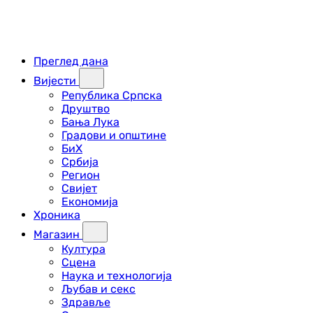
Преглед дана
Вијести
Република Српска
Друштво
Бања Лука
Градови и општине
БиХ
Србија
Регион
Свијет
Економија
Хроника
Магазин
Култура
Сцена
Наука и технологија
Љубав и секс
Здравље