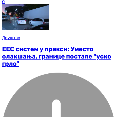
0
Друштво
ЕЕС систем у пракси: Уместо
олакшања, границе постале "уско
грло"