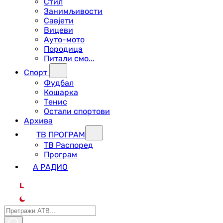
Стил
Занимљивости
Савјети
Вицеви
Ауто-мото
Породица
Питали смо...
Спорт
Фудбал
Кошарка
Тенис
Остали спортови
Архива
ТВ ПРОГРАМ
ТВ Распоред
Програм
А РАДИО
L