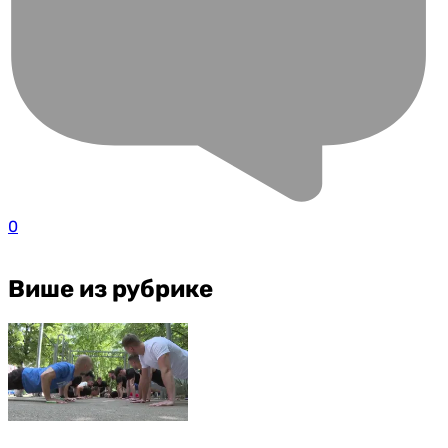
0
Више из рубрике