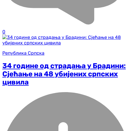
0
Република Српска
34 године од страдања у Брадини:
Сјећање на 48 убијених српских
цивила