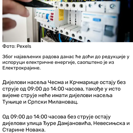
Фото:
Pexels
Због најављених радова данас ће доћи до редукције у
испоруци електричне енергије, саопштено је из
Електрокрајине.
Дијелови насеља Чесма и Крчмарице остају без
струје од 09:00 до 14:00 часова, такође у исто
вијеме струје неће имати дијелови насеља
Туњице и Српски Милановац.
Од 09:00 до 14:00 часова без струје остају
дијелови улица Ђуре Дамјановића, Невесињска и
Старине Новака.