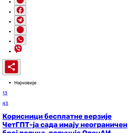
Најновије
13
43
Корисници бесплатне верзије
ЧетГПТ-ја сада имају неограничен
број порука, поручује ОпенАИ