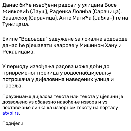
Данас биће извођени радови у улицама Босе
Живковић (Лауш), Раденка Лолића (Сарачица),
Завалској (Сарачица), Анте Матића (Јаблан) те на
Туњицама.
Екипе “Водовода” задужене за локалне водоводе
данас ће рјешавати кварове у Мишином Хану и
Рекавицама.
У периоду извођења радова може доћи до
привременог прекида у водоснабдијевању
потрошача у дијеловима наведених улица и
насеља.
Преузимање дијелова текста или текста у цјелини је
дозвољено уз обавезно навођење извора и уз
постављање линка ка изворном тексту на порталу
atvbl.rs
.
Подијели: