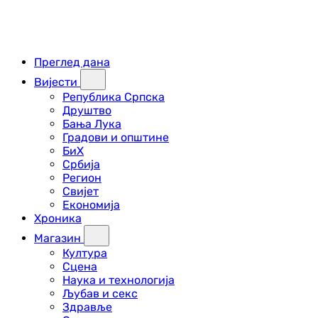
Преглед дана
Вијести
Република Српска
Друштво
Бања Лука
Градови и општине
БиХ
Србија
Регион
Свијет
Економија
Хроника
Магазин
Култура
Сцена
Наука и технологија
Љубав и секс
Здравље