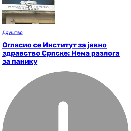
Друштво
Огласио се Институт за јавно
здравство Српске: Нема разлога
за панику