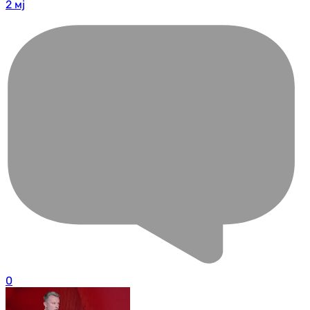
2 мј
0