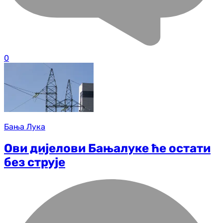
0
Бања Лука
Ови дијелови Бањалуке ће остати
без струје