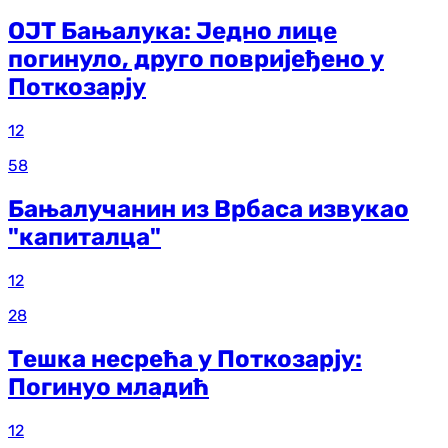
ОЈТ Бањалука: Једно лице
погинуло, друго повријеђено у
Поткозарју
12
58
Бањалучанин из Врбаса извукао
"капиталца"
12
28
Тешка несрећа у Поткозарју:
Погинуо младић
12