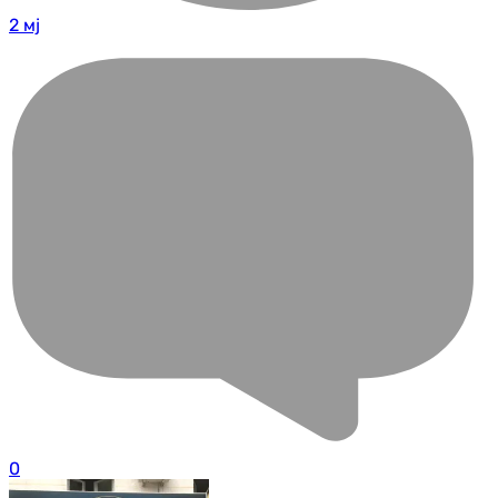
2 мј
0