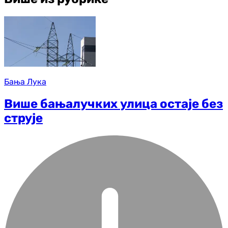
Бања Лука
Више бањалучких улица остаје без
струјe