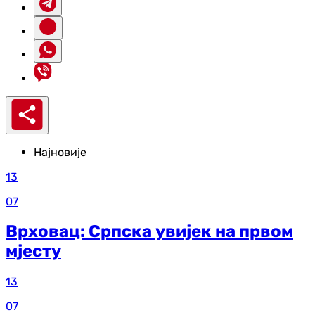
Најновије
13
07
Врховац: Српска увијек на првом
мјесту
13
07