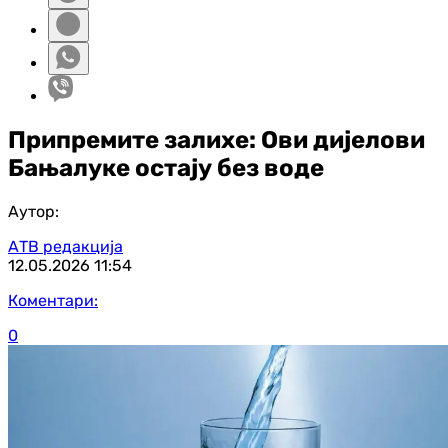
Припремите залихе: Ови дијелови
Бањалуке остају без воде
Аутор:
АТВ редакција
12.05.2026
11:54
Коментари:
0