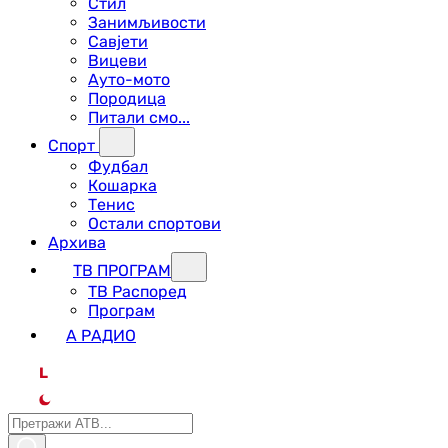
Стил
Занимљивости
Савјети
Вицеви
Ауто-мото
Породица
Питали смо...
Спорт
Фудбал
Кошарка
Тенис
Остали спортови
Архива
ТВ ПРОГРАМ
ТВ Распоред
Програм
А РАДИО
L