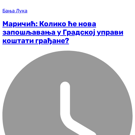
Бања Лука
Маричић: Колико ће нова
запошљавања у Градској управи
коштати грађане?