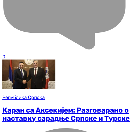
0
Република Српска
Каран са Аксекијем: Разговарано о
наставку сарадње Српске и Турске