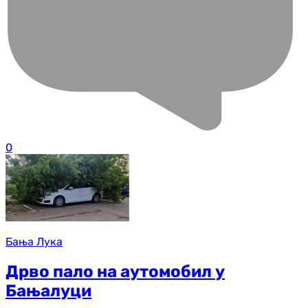
0
Бања Лука
Дрво пало на аутомобил у
Бањалуци