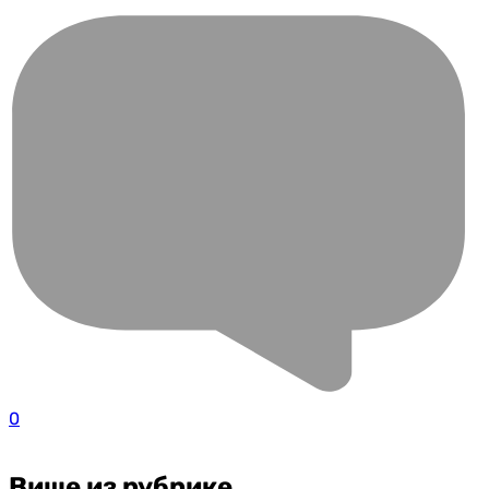
0
Више из рубрике