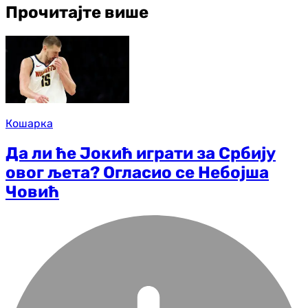
Прочитајте више
Кошарка
Да ли ће Јокић играти за Србију
овог љета? Огласио се Небојша
Човић