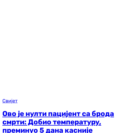
Свијет
Ово је нулти пацијент са брода
смрти: Добио температуру,
преминуо 5 дана касније