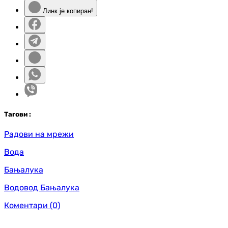
Линк је копиран!
Таг
ови
:
Радови на мрежи
Вода
Бањалука
Водовод Бањалука
Коментари
(0)