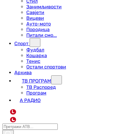
Стил
Занимљивости
Савјети
Вицеви
Ауто-мото
Породица
Питали смо...
Спорт
Фудбал
Кошарка
Тенис
Остали спортови
Архива
ТВ ПРОГРАМ
ТВ Распоред
Програм
А РАДИО
L