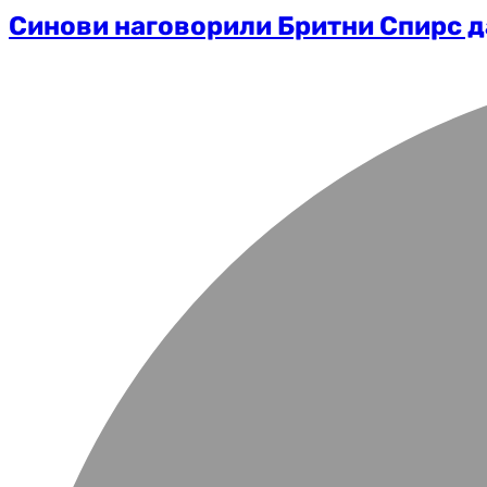
Синови наговорили Бритни Спирс да