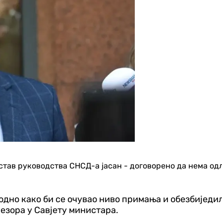
став руководства СНСД-а јасан - договорено да нема одл
ходно како би се очувао ниво примања и обезбиједи
резора у Савјету министара.