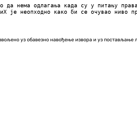
о да нема одлагања када су у питању прав
иХ је неопходно како би се очувао ниво п
озвољено уз обавезно навођење извора и уз постављање 