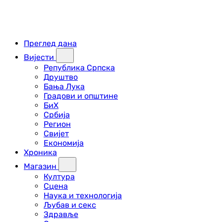
Преглед дана
Вијести
Република Српска
Друштво
Бања Лука
Градови и општине
БиХ
Србија
Регион
Свијет
Економија
Хроника
Магазин
Култура
Сцена
Наука и технологија
Љубав и секс
Здравље