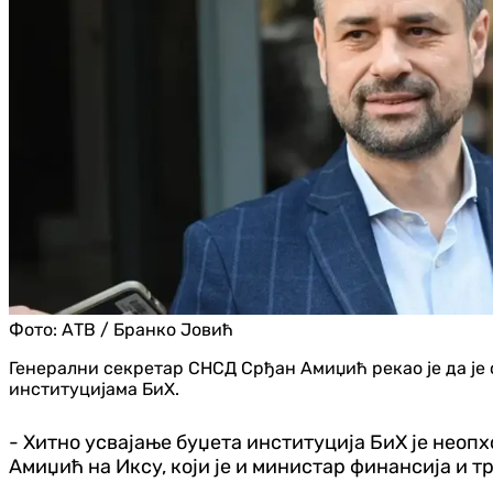
Фото:
АТВ / Бранко Јовић
Генерални секретар СНСД Срђан Амиџић рекао је да је 
институцијама БиХ.
- Хитно усвајање буџета институција БиХ је неоп
Амиџић на Иксу, који је и министар финансија и т