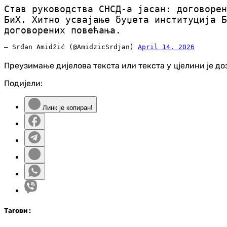
Став руководства СНСД-а јасан: договорен
БиХ. Хитно усвајање буџета институција Б
договорених повећања.
— Srđan Amidžić (@AmidzicSrdjan)
April 14, 2026
Преузимање дијелова текста или текста у цјелини је д
Подијели:
Линк је копиран!
Таг
ови
: