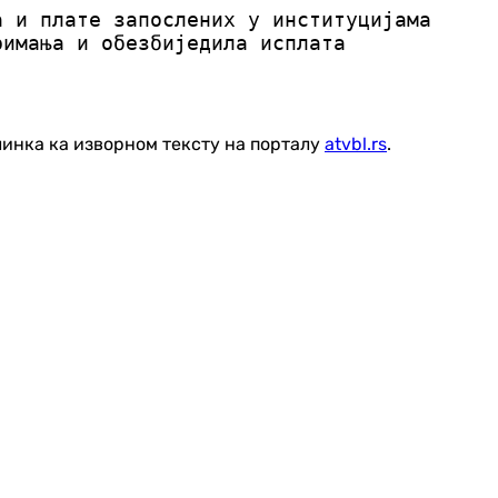
а и плате запослених у институцијама
римања и обезбиједила исплата
линка ка изворном тексту на порталу
atvbl.rs
.