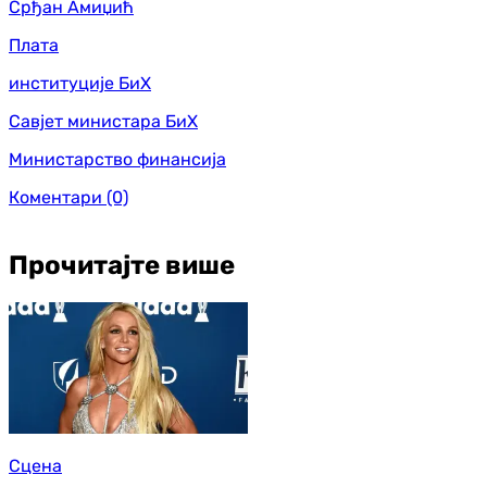
Срђан Амиџић
Плата
институције БиХ
Савјет министара БиХ
Министарство финансија
Коментари
(0)
Прочитајте више
Сцена