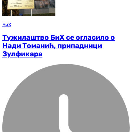
БиХ
Тужилаштво БиХ се огласило о
Нади Томанић, припадници
Зулфикара