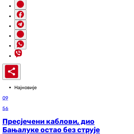
Најновије
09
56
Пресјечени каблови, дио
Бањалуке остао без струје