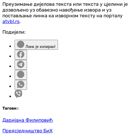
Преузимање дијелова текста или текста у цјелини је
дозвољено уз обавезно навођење извора и уз
постављање линка ка изворном тексту на порталу
atvbl.rs
.
Подијели:
Линк је копиран!
Таг
ови
:
Даријана Филиповић
Предсједништво БиХ