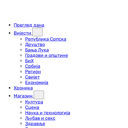
Преглед дана
Вијести
Република Српска
Друштво
Бања Лука
Градови и општине
БиХ
Србија
Регион
Свијет
Економија
Хроника
Магазин
Култура
Сцена
Наука и технологија
Љубав и секс
Здравље