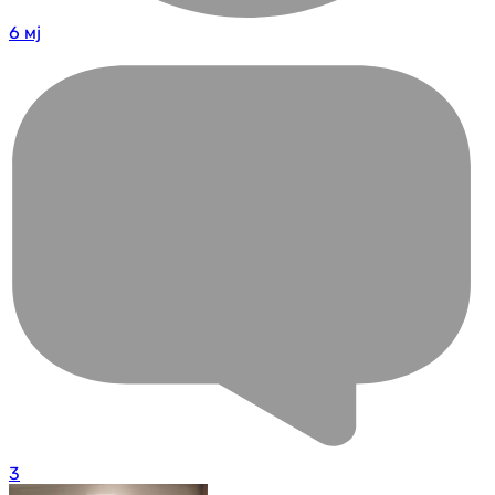
6 мј
3