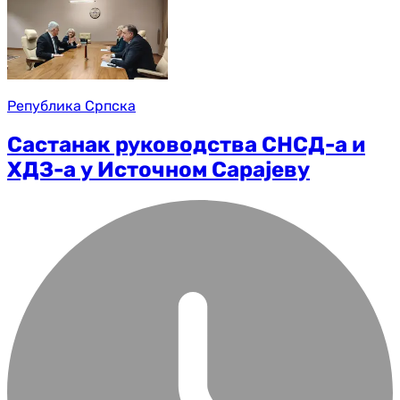
Република Српска
Састанак руководства СНСД-а и
ХДЗ-а у Источном Сарајеву