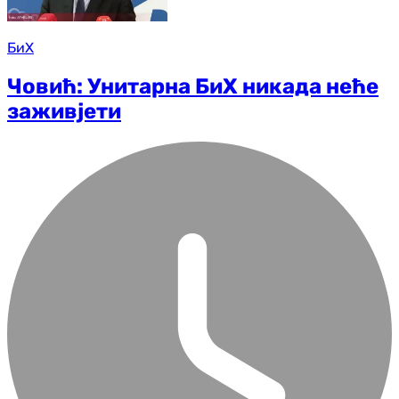
БиХ
Човић: Унитарна БиХ никада неће
заживјети