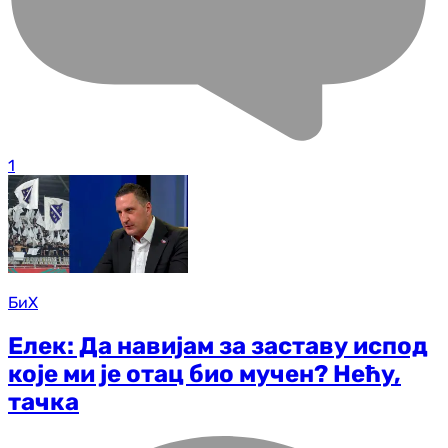
1
БиХ
Елек: Да навијам за заставу испод
које ми је отац био мучен? Нећу,
тачка