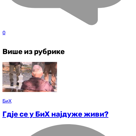
0
Више из рубрике
БиХ
Гдје се у БиХ најдуже живи?