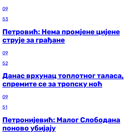
09
53
Петровић: Нема промјене цијене
струје за грађане
09
52
Данас врхунац топлотног таласа,
спремите се за тропску ноћ
09
51
Петронијевић: Малог Слободана
поново убијају