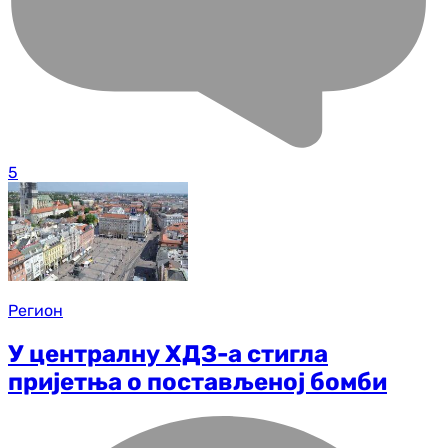
5
Регион
У централну ХДЗ-а стигла
пријетња о постављеној бомби