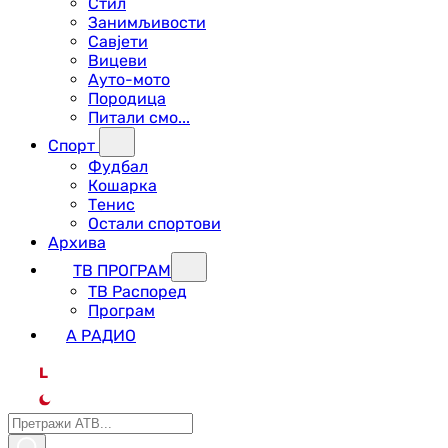
Стил
Занимљивости
Савјети
Вицеви
Ауто-мото
Породица
Питали смо...
Спорт
Фудбал
Кошарка
Тенис
Остали спортови
Архива
ТВ ПРОГРАМ
ТВ Распоред
Програм
А РАДИО
L