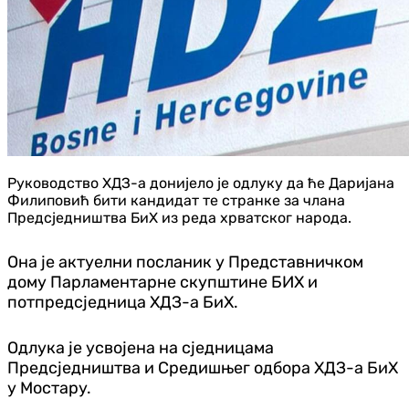
Руководство ХДЗ-а донијело је одлуку да ће Даријана
Филиповић бити кандидат те странке за члана
Предсједништва БиХ из реда хрватског народа.
Она је актуелни посланик у Представничком
дому Парламентарне скупштине БИХ и
потпредсједница ХДЗ-а БиХ.
Одлука је усвојена на сједницама
Предсједништва и Средишњег одбора ХДЗ-а БиХ
у Мостару.