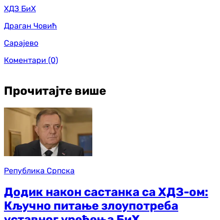
ХДЗ БиХ
Драган Човић
Сарајево
Коментари
(0)
Прочитајте више
Република Српска
Додик након састанка са ХДЗ-ом:
Кључно питање злоупотреба
уставног уређења БиХ