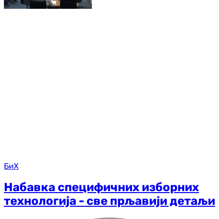
БиХ
Набавка специфичних изборних
технологија - све прљавији детаљи