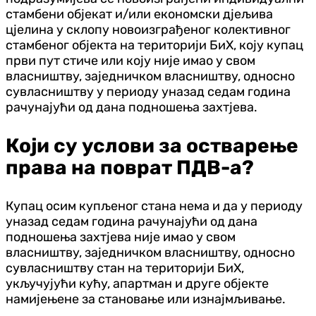
стамбени објекат и/или економски дјељива
цјелина у склопу новоизграђеног колективног
стамбеног објекта на територији БиХ, коју купац
први пут стиче или коју није имао у свом
власништву, заједничком власништву, односно
сувласништву у периоду уназад седам година
рачунајући од дана подношења захтјева.
Који су услови за остварење
права на поврат ПДВ-а?
Купац осим купљеног стана нема и да у периоду
уназад седам година рачунајући од дана
подношења захтјева није имао у свом
власништву, заједничком власништву, односно
сувласништву стан на територији БиХ,
укључујући кућу, апартман и друге објекте
намијењене за становање или изнајмљивање.