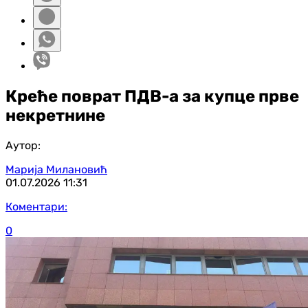
Креће поврат ПДВ-а за купце прве
некретнине
Аутор:
Марија Милановић
01.07.2026
11:31
Коментари:
0