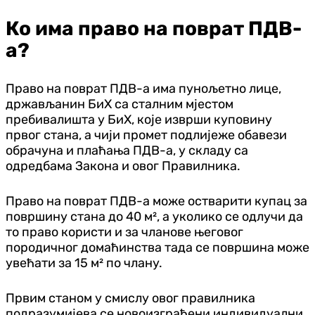
Ко има право на поврат ПДВ-
а?
Право на поврат ПДВ-а има пунољетно лице,
држављанин БиХ са сталним мјестом
пребивалишта у БиХ, које изврши куповину
првог стана, а чији промет подлијеже обавези
обрачуна и плаћања ПДВ-а, у складу са
одредбама Закона и овог Правилника.
Право на поврат ПДВ-а може остварити купац за
површину стана до 40 м², а уколико се одлучи да
то право користи и за чланове његовог
породичног домаћинства тада се површина може
увећати за 15 м² по члану.
Првим станом у смислу овог правилника
подразумијева се новоизграђени индивидуални