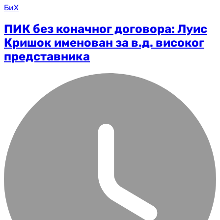
БиХ
ПИК без коначног договора: Луис
Кришок именован за в.д. високог
представника