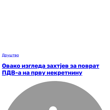
Друштво
Овако изгледа захтјев за поврат
ПДВ-а на прву некретнину