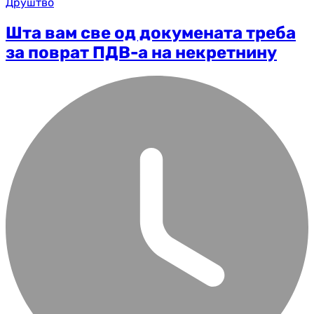
Друштво
Шта вам све од докумената треба
за поврат ПДВ-а на некретнину