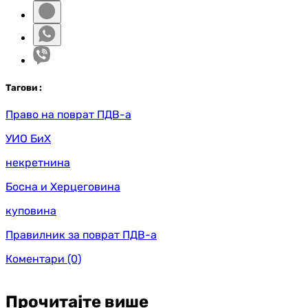
Таг
ови
:
Право на поврат ПДВ-а
УИО БиХ
некретнина
Босна и Херцеговина
куповина
Правилник за поврат ПДВ-а
Коментари
(0)
Прочитајте више