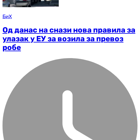
БиХ
Од данас на снази нова правила за
улазак у ЕУ за возила за превоз
робе