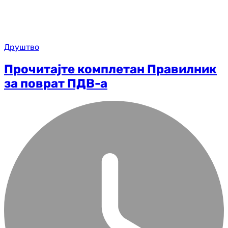
Друштво
Прочитајте комплетан Правилник
за поврат ПДВ-а