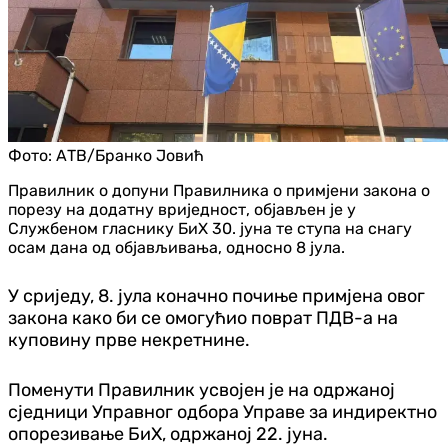
Фото:
АТВ/Бранко Јовић
Правилник о допуни Правилника о примјени закона о
порезу на додатну вриједност, објављен је у
Службеном гласнику БиХ 30. јуна те ступа на снагу
осам дана од објављивања, односно 8 јула.
У сриједу, 8. јула коначно почиње примјена овог
закона како би се омогућио поврат ПДВ-а на
куповину прве некретнине.
Поменути Правилник усвојен је на одржаној
сједници Управног одбора Управе за индиректно
опорезивање БиХ, одржаној 22. јуна.