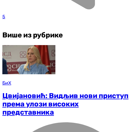
5
Више из рубрике
БиХ
Цвијановић: Видљив нови приступ
према улози високих
представника