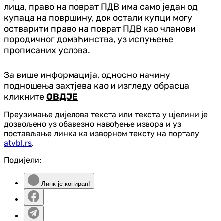
лица, право на поврат ПДВ има само један од
купаца на површину, док остали купци могу
остварити право на поврат ПДВ као чланови
породичног домаћинства, уз испуњење
прописаних услова.
За више информација, односно начину
подношења захтјева као и изгледу обрасца
кликните
ОВДЈЕ
Преузимање дијелова текста или текста у цјелини је
дозвољено уз обавезно навођење извора и уз
постављање линка ка изворном тексту на порталу
atvbl.rs
.
Подијели:
Линк је копиран!