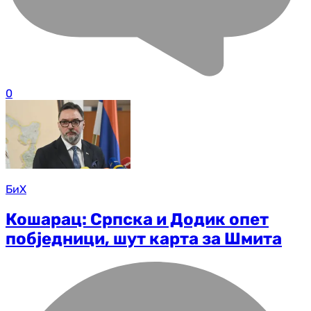
0
БиХ
Кошарац: Српска и Додик опет
побједници, шут карта за Шмита