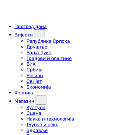
Преглед дана
Вијести
Република Српска
Друштво
Бања Лука
Градови и општине
БиХ
Србија
Регион
Свијет
Економија
Хроника
Магазин
Култура
Сцена
Наука и технологија
Љубав и секс
Здравље