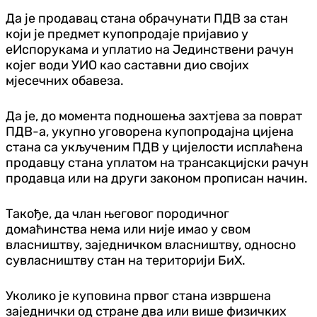
Да је продавац стана обрачунати ПДВ за стан
који је предмет купопродаје пријавио у
еИспорукама и уплатио на Јединствени рачун
којег води УИО као саставни дио својих
мјесечних обавеза.
Да је, до момента подношења захтјева за поврат
ПДВ-а, укупно уговорена купопродајна цијена
стана са укљученим ПДВ у цијелости исплаћена
продавцу стана уплатом на трансакцијски рачун
продавца или на други законом прописан начин.
Такође, да члан његовог породичног
домаћинства нема или није имао у свом
власништву, заједничком власништву, односно
сувласништву стан на територији БиХ.
Уколико је куповина првог стана извршена
заједнички од стране два или више физичких