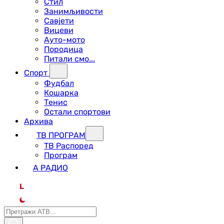
Стил
Занимљивости
Савјети
Вицеви
Ауто-мото
Породица
Питали смо...
Спорт
Фудбал
Кошарка
Тенис
Остали спортови
Архива
ТВ ПРОГРАМ
ТВ Распоред
Програм
А РАДИО
L