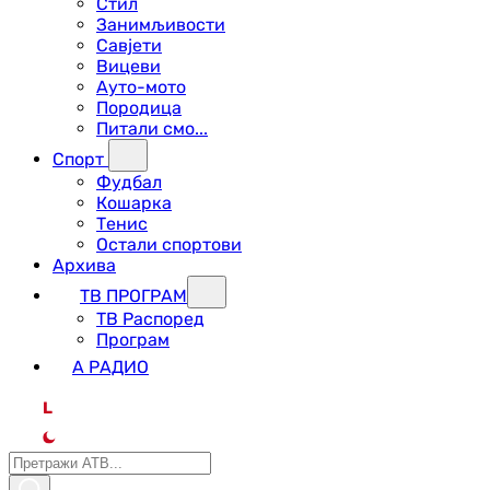
Стил
Занимљивости
Савјети
Вицеви
Ауто-мото
Породица
Питали смо...
Спорт
Фудбал
Кошарка
Тенис
Остали спортови
Архива
ТВ ПРОГРАМ
ТВ Распоред
Програм
А РАДИО
L