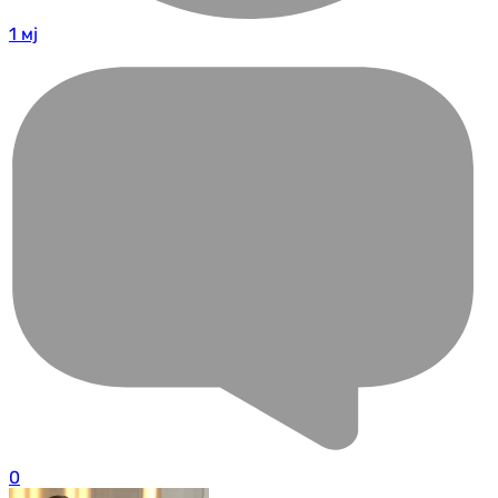
1 мј
0