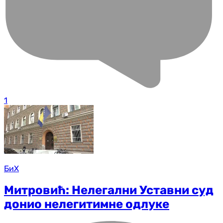
1
БиХ
Митровић: Нелегални Уставни суд
донио нелегитимне одлуке