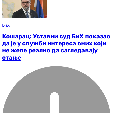
БиХ
Кошарац: Уставни суд БиХ показао
да је у служби интереса оних који
не желе реално да сагледавају
стање