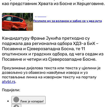
као представник Хрвата из Босне и Херцеговине.
Хроника
Позлило му за воланом и забио се у два аута
Кандидатуру Фрање Јукића претходно су
подржала два регионална одбора ХДЗ-а БиХ –
Посавина и Сјеверозападна Босна, те 11
општинских и градских одбора, од чега седам из
Посавине и четири из Сјеверозападне Босне.
Преузимање дијелова текста или текста у цјелини је
дозвољено уз обавезно навођење извора и уз
постављање линка ка изворном тексту на порталу
atvbl.rs
.
Подијели:
Линк је копиран!