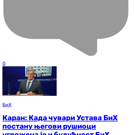
0
БиХ
Каран: Када чувари Устава БиХ
постану његови рушиоци
угрожена је и будућност БиХ