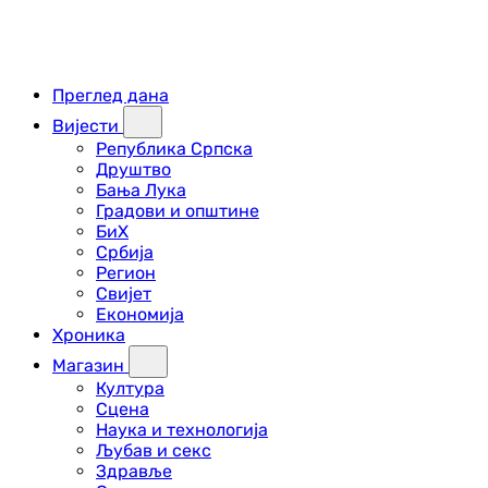
Преглед дана
Вијести
Република Српска
Друштво
Бања Лука
Градови и општине
БиХ
Србија
Регион
Свијет
Економија
Хроника
Магазин
Култура
Сцена
Наука и технологија
Љубав и секс
Здравље