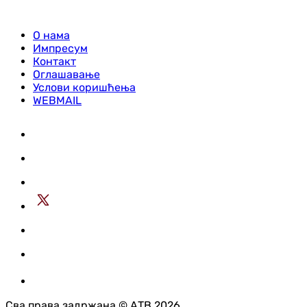
О нама
Импресум
Контакт
Оглашавање
Услови коришћења
WEBMAIL
Сва права задржана © АТВ 2026