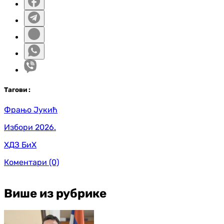
Таг
ови
:
Фрањо Јукић
Избори 2026.
ХДЗ БиХ
Коментари
(0)
Више из рубрике