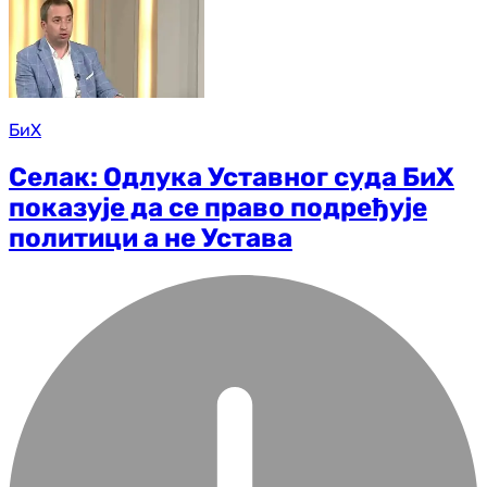
БиХ
Селак: Одлука Уставног суда БиХ
показује да се право подређује
политици а не Устава