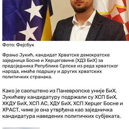
Фото:
Фејсбук
Фрањо Јукић, кандидат Хрватске демократске
заједнице Босне и Херцеговине (ХДЗ БиХ) за
предсједника Републике Српске из реда хрватског
народа, имаће подршку и других хрватских
политичких странака.
Како је саопштено из Паневропске уније БиХ,
Јукићеву кандидатуру подржали су ХСП БиХ,
ХКДУ БиХ, ХСП АС, ХДУ БиХ, ХСП Херцег Босне и
ХРАСТ, чиме је она утврђена као заједничка
кандидатура наведених политичких субјеката.