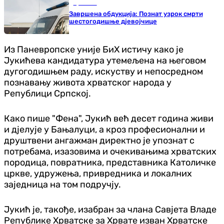
Хроника
Завршена обдукција: Познат узрок смрти
шестогодишње дјевојчице
Из Паневропске уније БиХ истичу како је
Јукићева кандидатура утемељена на његовом
дугогодишњем раду, искуству и непосредном
познавању живота хрватског народа у
Републици Српској.
Како пише "Фена", Јукић већ десет година живи
и дјелује у Бањалуци, а кроз професионални и
друштвени ангажман директно је упознат с
потребама, изазовима и очекивањима хрватских
породица, повратника, представника Католичке
цркве, удружења, привредника и локалних
заједница на том подручју.
Јукић је, такође, изабран за члана Савјета Владе
Републике Хрватске за Хрвате изван Хрватске