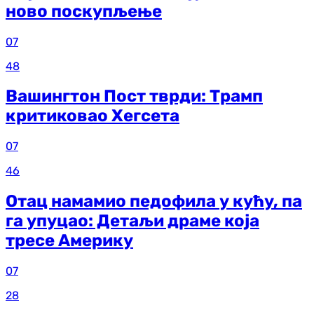
ново поскупљење
07
48
Вашингтон Пост тврди: Трамп
критиковао Хегсета
07
46
Отац намамио педофила у кућу, па
га упуцао: Детаљи драме која
тресе Америку
07
28