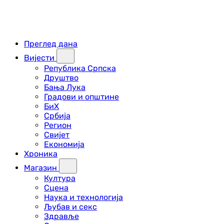
Преглед дана
Вијести
Република Српска
Друштво
Бања Лука
Градови и општине
БиХ
Србија
Регион
Свијет
Економија
Хроника
Магазин
Култура
Сцена
Наука и технологија
Љубав и секс
Здравље