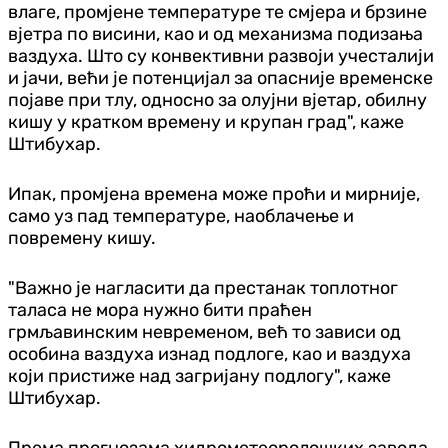
влаге, промјене температуре те смјера и брзине
вјетра по висини, као и од механизма подизања
ваздуха. Што су конвективни развоји учесталији
и јачи, већи је потенцијал за опасније временске
појаве при тлу, односно за олујни вјетар, обилну
кишу у кратком времену и крупан град", каже
Штибухар.
Ипак, промјена времена може проћи и мирније,
само уз пад температуре, наоблачење и
повремену кишу.
"Важно је нагласити да престанак топлотног
таласа не мора нужно бити праћен
грмљавинским невременом, већ то зависи од
особина ваздуха изнад подлоге, као и ваздуха
који пристиже над загријану подлогу", каже
Штибухар.