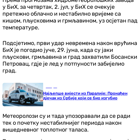
Према прогнозама хидрометеоролошких завода
у БиХ, за четвртак, 2. јул, у БиХ се очекује
претежно облачно и нестабилно вријеме са
кишом, пљусковима и грмљавином, уз осјетан пад
температуре.
Подсјетимо, први удар невремена након врућина
БиХ је погодио јуче, 29. јуна, када су јаки
пљускови, грмљавина и град захватили Босански
Петровац, гд‌је је лед у потпуности забијелио
град.
Свијет
Најљепше вијести из Паралије: Пронађен
дјечак из Србије који се био изгубио
Метеоролози су и тада упозоравали да се ради
тек о почетку нестабилнијег периода након
вишедневног топлотног таласа.