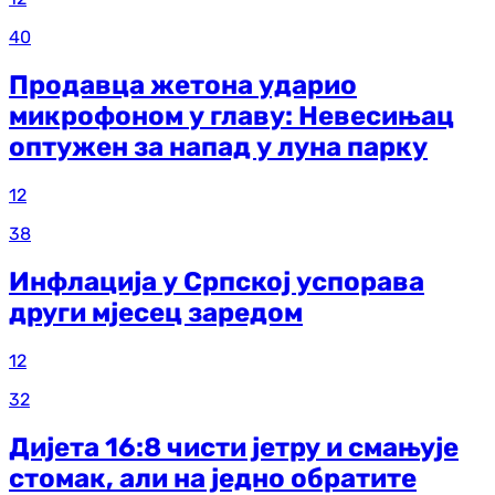
40
Продавца жетона ударио
микрофоном у главу: Невесињац
оптужен за напад у луна парку
12
38
Инфлација у Српској успорава
други мјесец заредом
12
32
Дијета 16:8 чисти јетру и смањује
стомак, али на једно обратите