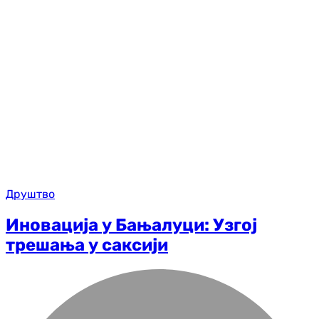
Друштво
Иновација у Бањалуци: Узгој
трешања у саксији