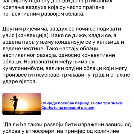
загријану подлогу доводи до вертикалних
кретања ваздуха која су често праћена
конвективним развојем облака.
Другим ријечима, ваздух се почиње подизати
увис (конвекција). Како се диже, хлади се, а
водена пара у њему кондензује се у капљице и
ледене честице. Тако настају облаци
вертикалног развоја, односно конвективни
облаци. Најпознатији међу њима су
кумулонимбуси, велики олујни облаци који могу
произвести пљускове, грмљавину, град и снажне
ударе вјетра.
Занимљивости
Слиједи посебан период за ова три знака:
Срећа је на њиховој страни
"Да ли ће такви развоји бити изражени зависи од
услова у атмосфери, на примјер од количине