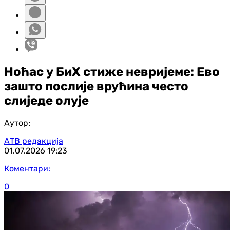
Ноћас у БиХ стиже невријеме: Ево
зашто послије врућина често
слиједе олује
Аутор:
АТВ редакција
01.07.2026
19:23
Коментари:
0