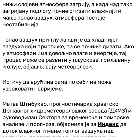
нижи слојеви атмосфере загрију, а када над тако
загријану подлогу почне стизати влажнији и
мање топао ваздух, атмосфера постаје
нестабилнија.
Топао ваздух при тлу лакши је од хладнијег
ваздуха који пристиже, па се почиње дизати. Ако
у атмосфери има довољно влаге и енергије, тај
процес може се развити у пљускове, грмљавину
и олује, објашњавају метеоролози.
Истичу да врућина сама по себи не може
узроковати невријеме.
Матеа Штибухар, прогностичарка хрватског
Државног хидрометеоролошког завода (ДХМЗ) и
руководилац Сектора за временске и поморске
анализе и прогнозе, објаснила је за
Индекс
да
доток влажног и мање топлог ваздуха над