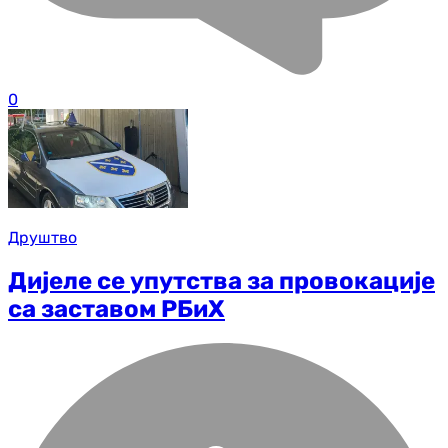
0
Друштво
Дијеле се упутства за провокације
са заставом РБиХ