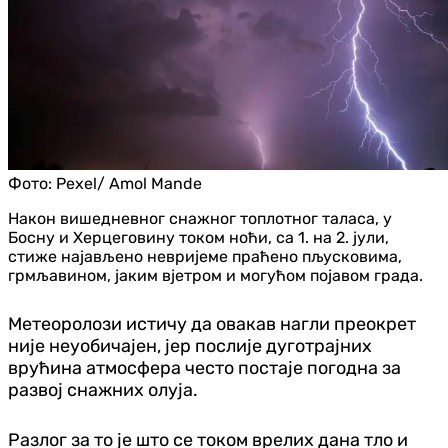
Фото:
Pexel/ Amol Mande
Након вишедневног снажног топлотног таласа, у
Босну и Херцеговину током ноћи, са 1. на 2. јули,
стиже најављено невријеме праћено пљусковима,
грмљавином, јаким вјетром и могућом појавом града.
Метеоролози истичу да овакав нагли преокрет
није неуобичајен, јер послије дуготрајних
врућина атмосфера често постаје погодна за
развој снажних олуја.
Разлог за то је што се током врелих дана тло и