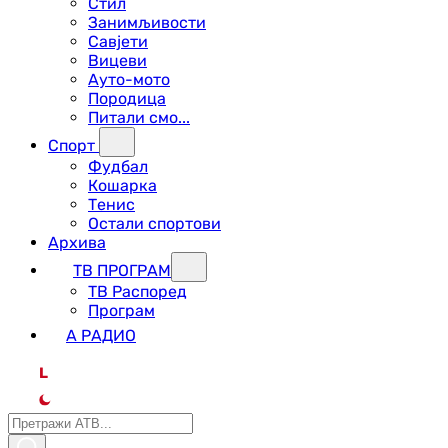
Стил
Занимљивости
Савјети
Вицеви
Ауто-мото
Породица
Питали смо...
Спорт
Фудбал
Кошарка
Тенис
Остали спортови
Архива
ТВ ПРОГРАМ
ТВ Распоред
Програм
А РАДИО
L