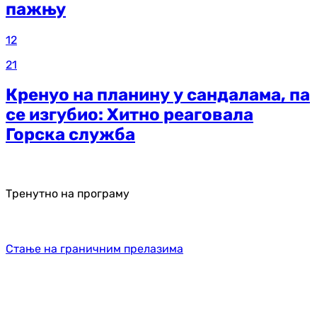
пажњу
12
21
Кренуо на планину у сандалама, па
се изгубио: Хитно реаговала
Горска служба
Тренутно на програму
Стање на граничним прелазима