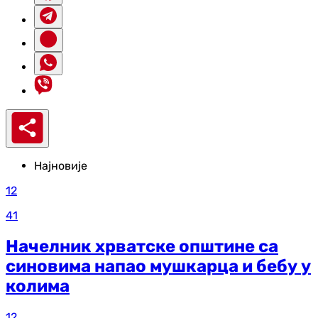
Најновије
12
41
Начелник хрватске општине са
синовима напао мушкарца и бебу у
колима
12