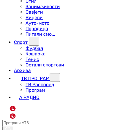
Стил
Занимљивости
Савјети
Вицеви
Ауто-мото
Породица
Питали смо...
Спорт
Фудбал
Кошарка
Тенис
Остали спортови
Архива
ТВ ПРОГРАМ
ТВ Распоред
Програм
А РАДИО
L