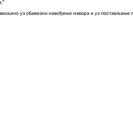
."
озвољено уз обавезно навођење извора и уз постављање 