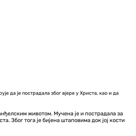
е да је пострадала због вјере у Христа, као и да
анђелским животом. Мучена је и пострадала за
та. Због тога је бијена штаповима док јој кости