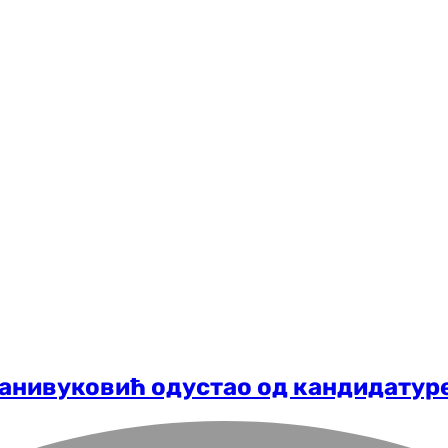
Станивуковић одустао од кандидатур