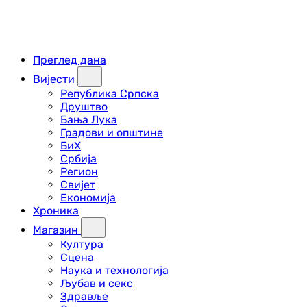
Преглед дана
Вијести
Република Српска
Друштво
Бања Лука
Градови и општине
БиХ
Србија
Регион
Свијет
Економија
Хроника
Магазин
Култура
Сцена
Наука и технологија
Љубав и секс
Здравље