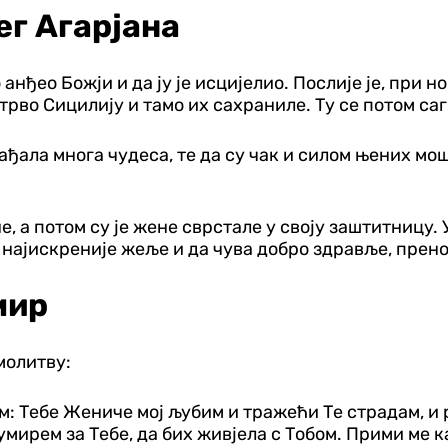
ег Агарјана
 анђео Божји и да ју је исцијелио. Послије је, при
трво Сицилију и тамо их сахраниле. Ту се потом са
ађала многа чудеса, те да су чак и силом њених мош
, а потом су је жене сврстале у своју заштитницу. 
 најискреније жеље и да чува добро здравље, прен
мир
молитву:
ом: Тебе Жениче мој љубим и тражећи Те страдам, и
умирем за Тебе, да бих живјела с Тобом. Прими ме 