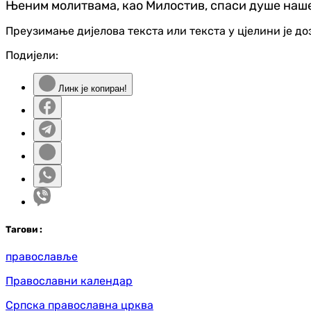
Њеним молитвама, као Милостив, спаси душе наше
Преузимање дијелова текста или текста у цјелини је д
Подијели:
Линк је копиран!
Таг
ови
:
православље
Православни календар
Српска православна црква