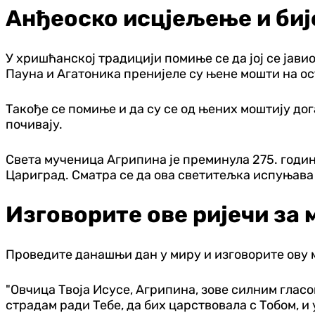
Анђеоско исцјељење и биј
У хришћанској традицији помиње се да јој се јавио
Пауна и Агатоника пренијеле су њене мошти на ос
Такође се помиње и да су се од њених моштију дог
почивају.
Света мученица Агрипина је преминула 275. године
Цариград. Сматра се да ова светитељка испуњава
Изговорите ове ријечи за 
Проведите данашњи дан у миру и изговорите ову 
"Овчица Твоја Исусе, Агрипина, зове силним глас
страдам ради Тебе, да бих царствовала с Тобом, и 