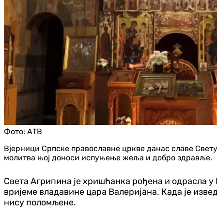
Фото:
АТВ
Вјерници Српске православне цркве данас славе Свету Аг
молитва њој доноси испуњење жеља и добро здравље.
Света Агрипина је хришћанка рођена и одрасла у 
вријеме владавине цара Валеријана. Када је изведе
нису поломљене.