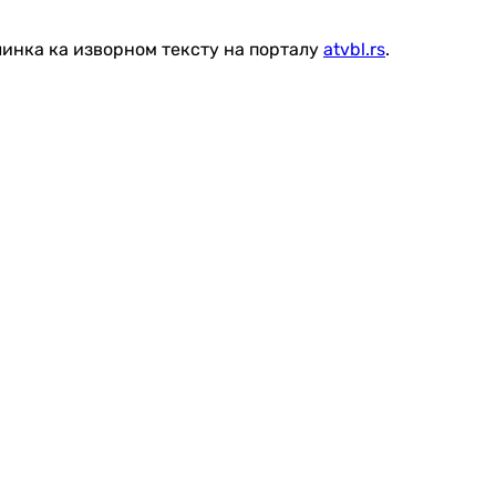
линка ка изворном тексту на порталу
atvbl.rs
.