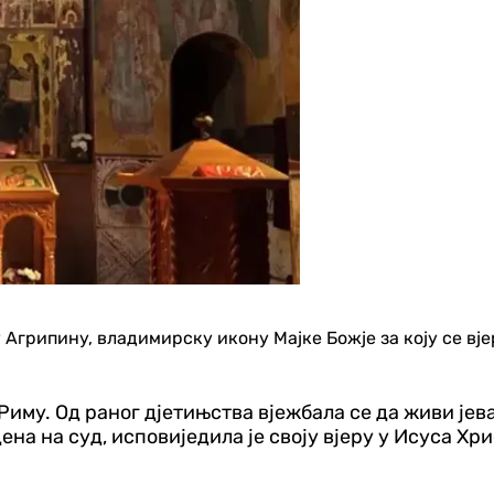
рипину, владимирску икону Мајке Божје за коју се вјеруј
Риму. Од раног дјетињства вјежбала се да живи јев
на на суд, исповиједила је своју вјеру у Исуса Хрис