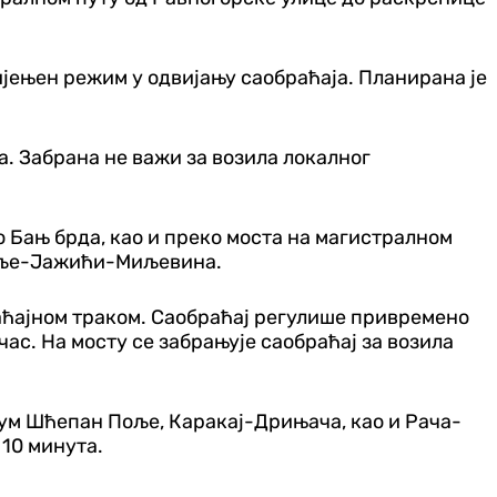
ијењен режим у одвијању саобраћаја. Планирана је
. Забрана не важи за возила локалног
о Бањ брда, као и преко моста на магистралном
Поље-Јажићи-Миљевина.
аћајном траком. Саобраћај регулише привремено
ас. На мосту се забрањује саобраћај за возила
Хум Шћепан Поље, Каракај-Дрињача, као и Рача-
 10 минута.