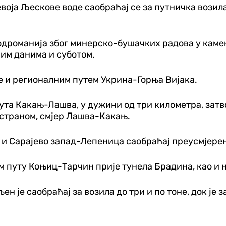
оја Љескове воде саобраћај се за путничка возила 
романија због минерско-бушачких радова у каме
ним данима и суботом.
е и регионалним путем Укрина-Горња Вијака.
ута Какањ-Лашва, у дужини од три километра, затво
 страном, смјер Лашва-Какањ.
и Сарајево запад-Лепеница саобраћај преусмјерен 
ом путу Коњиц-Тарчин прије тунела Брадина, као и
 је саобраћај за возила до три и по тоне, док је 