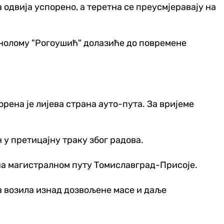
одвија успорено, а теретна се преусмјеравају на
нолому "Рогоушић" долазиће до повремене
рена је лијева страна ауто-пута. За вријеме
у претицајну траку због радова.
 на магистралном путу Томиславград-Присоје.
за возила изнад дозвољене масе и даље