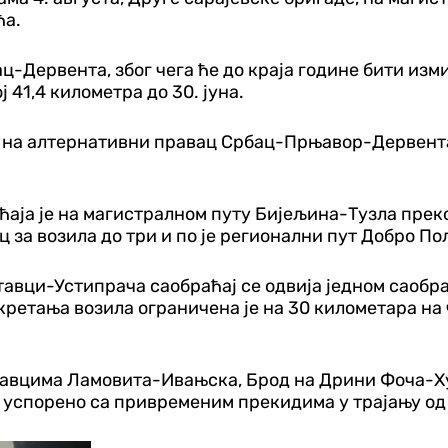
ћа.
-Дервента, због чега ће до краја године бити изм
 41,4 километра до 30. јуна.
ти на алтернативни правац Србац-Прњавор-Дервента
ћаја је на магистралном путу Бијељина-Тузла прек
 за возила до три и по је регионални пут Добро 
авци-Устипрача саобраћај се одвија једном саобр
ретања возила ограничена је на 30 километара на ч
 правцима Ламовита-Ивањска, Брод на Дрини Фоча-
зи успорено са привременим прекидима у трајању од