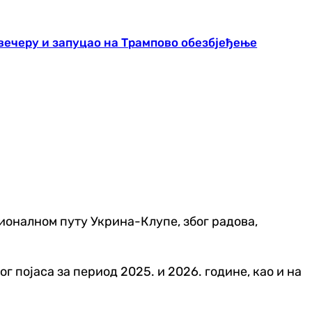
 вечеру и запуцао на Трампово обезбјеђење
ионалном путу Укрина-Клупе, због радова,
 појаса за период 2025. и 2026. године, као и на