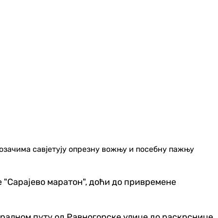
возачима савјетују опрезну вожњу и посебну пажњу
"Сарајево маратон", доћи до привремене
стралном путу од Равногорске улице до раскрснице