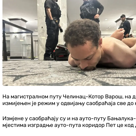
На магистралном путу Челинац-Котор Варош, на д
измијењен је режим у одвијању саобраћаја све до 
Измјене у саобраћају су и на ауто-путу Бањалука-
мјестима изградње ауто-пута коридор Пет це код 