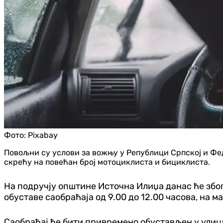
Фото:
Pixabay
Повољни су услови за вожњу у Републици Српској и Фе
скрећу на повећан број мотоциклиста и бициклиста.
На подручју општине Источна Илиџа данас ће збо
обуставе саобраћаја од 9.00 до 12.00 часова, на 
Саобраћај ће бити привремено обустављен у улица