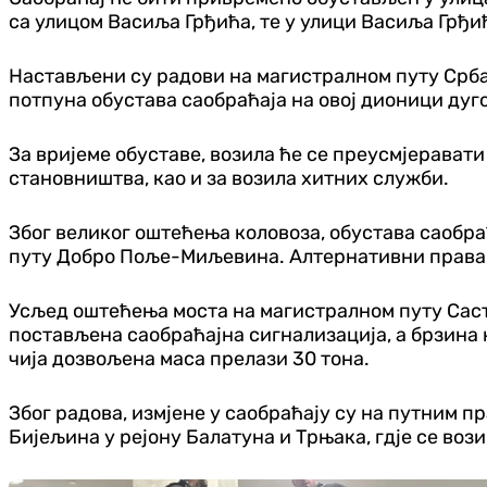
са улицом Васиља Грђића, те у улици Васиља Грђи
Настављени су радови на магистралном путу Србац
потпуна обустава саобраћаја на овој дионици дугој
За вријеме обуставе, возила ће се преусмјерава
становништва, као и за возила хитних служби.
Због великог оштећења коловоза, обустава саобра
путу Добро Поље-Миљевина. Алтернативни правац
Усљед оштећења моста на магистралном путу Саст
постављена саобраћајна сигнализација, а брзина к
чија дозвољена маса прелази 30 тона.
Због радова, измјене у саобраћају су на путним
Бијељина у рејону Балатуна и Трњака, гдје се во