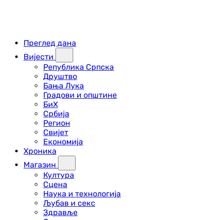
Преглед дана
Вијести
Република Српска
Друштво
Бања Лука
Градови и општине
БиХ
Србија
Регион
Свијет
Економија
Хроника
Магазин
Култура
Сцена
Наука и технологија
Љубав и секс
Здравље