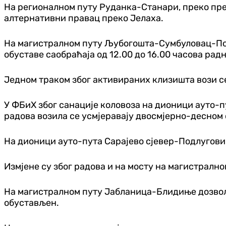
На регионалном путу Руданка-Станари, преко прев
алтернативни правац преко Јелаха.
На магистралном путу Љубогошта-Сумбуловац-Под
обуставе саобраћаја од 12.00 до 16.00 часова рад
Једном траком због активираних клизишта вози с
У ФБиХ због санације коловоза на дионици ауто-п
радова возила се усмјеравају двосмјерно-десном
На дионици ауто-пута Сарајево сјевер-Подлугови 
Измјене су због радова и на мосту на магистралн
На магистралном путу Јабланица-Блидиње дозвољен
обустављен.