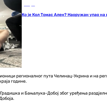
Свијет
Ко је Кол Томас Ален? Наоружан упао на
ионици регионалног пута Челинац-Укрина и на рег
краја године.
Градишка и Бањалука-Добој због уређења раздјелног
Добоја.