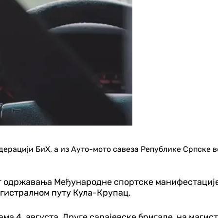
дерацији БиХ, а из Ауто-мото савеза Републике Српске 
г одржавања Међународне спортске манифестације 
магистралном путу Кула-Крупац.
ма 4. августа, Друге сарајевске бригаде, на маги