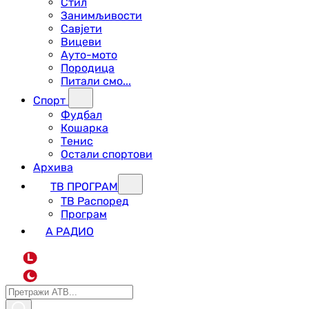
Стил
Занимљивости
Савјети
Вицеви
Ауто-мото
Породица
Питали смо...
Спорт
Фудбал
Кошарка
Тенис
Остали спортови
Архива
ТВ ПРОГРАМ
ТВ Распоред
Програм
А РАДИО
L