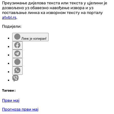
Преузимање дијелова текста или текста у цјелини је
дозвољено уз обавезно навођење извора и уз
постављање линка ка изворном тексту на порталу
atvbl.rs
.
Подијели:
Линк је копиран!
Таг
ови
:
Први мај
Прогноза први мај