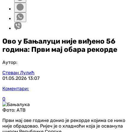
Ово у Бањалуци није виђено 56
година: Први мај обара рекорде
Аутор:
Стеван Лулић
01.05.2026
13:07
Коментари:
0
Фото:
АТВ
Први мај ове године донио је рекорде којима се нико
није обрадовао. Ријеч је о хладноћи која је осванула
широм Републике Српске.