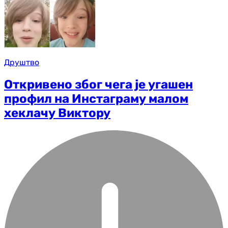
Друштво
Откривено због чега је угашен
профил на Инстаграму малом
хеклачу Виктору