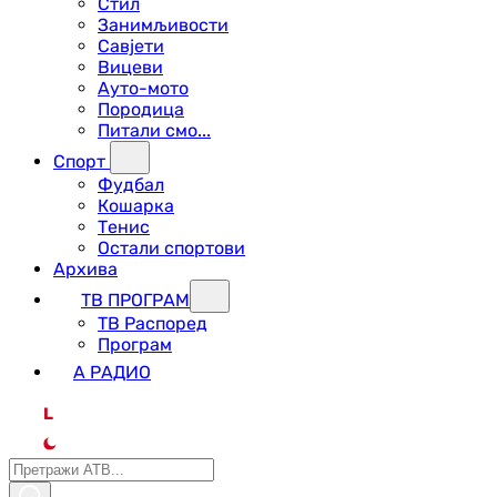
Стил
Занимљивости
Савјети
Вицеви
Ауто-мото
Породица
Питали смо...
Спорт
Фудбал
Кошарка
Тенис
Остали спортови
Архива
ТВ ПРОГРАМ
ТВ Распоред
Програм
А РАДИО
L