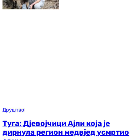
Друштво
Туга: Дјевојчици Ајли која је
дирнула регион медвјед усмртио