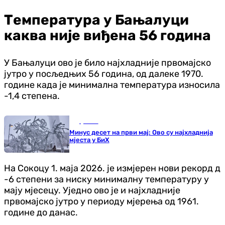
Температура у Бањалуци
каква није виђена 56 година
У Бањалуци ово је било најхладније првомајско
јутро у посљедњих 56 година, од далеке 1970.
године када је минимална температура износила
-1,4 степена.
Друштво
Минус десет на први мај: Ово су најхладнија
мјеста у БиХ
На Сокоцу 1. маја 2026. је измјерен нови рекорд д
-6 степени за ниску минималну температуру у
мају мјесецу. Уједно ово је и најхладније
првомајско јутро у периоду мјерења од 1961.
године до данас.