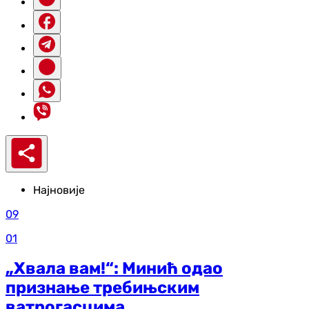
Најновије
09
01
„Хвала вам!“: Минић одао
признање требињским
ватрогасцима