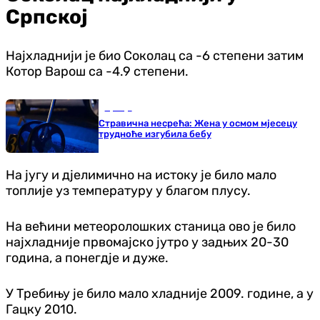
Српској
Најхладнији је био Соколац са -6 степени затим
Котор Варош са -4.9 степени.
Србија
Стравична несрећа: Жена у осмом мјесецу
трудноће изгубила бебу
На југу и дјелимично на истоку је било мало
топлије уз температуру у благом плусу.
На већини метеоролошких станица ово је било
најхладније првомајско јутро у задњих 20-30
година, а понегдје и дуже.
У Требињу је било мало хладније 2009. године, а у
Гацку 2010.