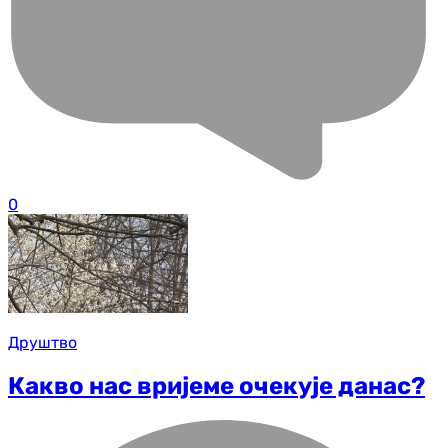
0
Друштво
Какво нас вријеме очекује данас?