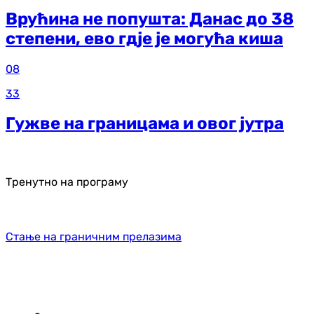
Врућина не попушта: Данас до 38
степени, ево гдје је могућа киша
08
33
Гужве на границама и овог јутра
Тренутно на програму
Стање на граничним прелазима