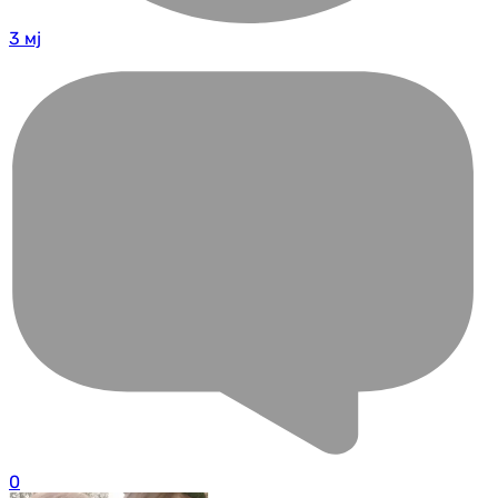
3 мј
0