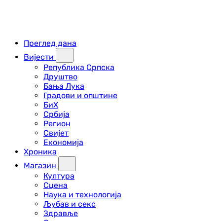
Преглед дана
Вијести
Република Српска
Друштво
Бања Лука
Градови и општине
БиХ
Србија
Регион
Свијет
Економија
Хроника
Магазин
Култура
Сцена
Наука и технологија
Љубав и секс
Здравље