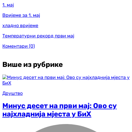
1. мај
Вријеме за 1. мај
хладно вријеме
Температурни рекорд први мај
Коментари
(0)
Више из рубрике
Друштво
Минус десет на први мај: Ово су
најхладнија мјеста у БиХ