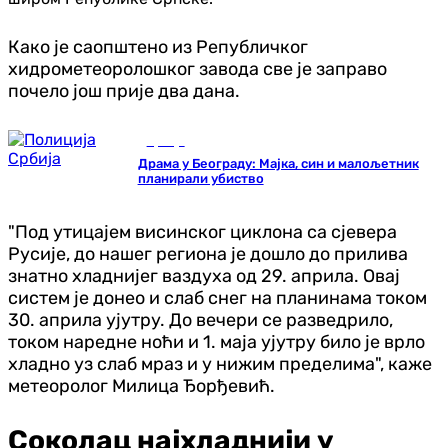
Како је саопштено из Републичког
хидрометеоролошког завода све је заправо
почело још прије два дана.
Србија
Драма у Београду: Мајка, син и малољетник
планирали убиство
"Под утицајем висинског циклона са сјевера
Русије, до нашег региона је дошло до прилива
знатно хладнијег ваздуха од 29. априла. Овај
систем је донео и слаб снег на планинама током
30. априла ујутру. До вечери се разведрило,
током наредне ноћи и 1. маја ујутру било је врло
хладно уз слаб мраз и у нижим пределима", каже
метеоролог Милица Ђорђевић.
Соколац најхладнији у