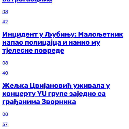
08
42
Инцидент у Љубињу: Малољетник
напао полицајца и нанио му
тјелесне повреде
08
40
Жељка Цвијановић уживала у
концерту YU групе заједно са
грађанима Зворника
08
37