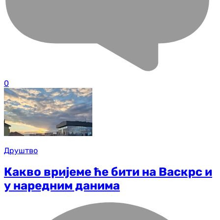
0
Друштво
Какво вријеме ће бити на Васкрс и
у наредним данима