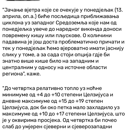
"Јачање вјетра које се очекује у понедјељак (13.
априла, оп.а.) биће посљедица приближавања
циклона уз западног Средоземља које нам од
понедјељка увече до наредног викенда доноси
повремену кишу или пљускове. О количини
падавина је још доста проблематично причати и
тек у понедјељак ћемо вјероватно имати јаснију
слику у томе, а за сада стоји опција гдје би
знатно више кише било на западним и
централним у односу на источне области
региона", каже.
"До четвртка релативно топло уз ноћне
минимуме од +4 до +10 степени Целзијуса и
дневне максимуме од +15 до +19 степен
Целзијуса, док би око петка мало захладило уз
максимуме од +10 до +17 степени Целзијуса, што
је у оквирима просјека. Од четвртка би почео
слаб до умјерен сјеверни и сјеверозападни