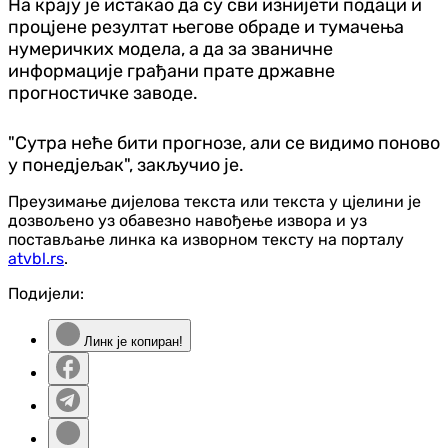
На крају је истакао да су сви изнијети подаци и
процјене резултат његове обраде и тумачења
нумеричких модела, а да за званичне
информације грађани прате државне
прогностичке заводе.
"Сутра неће бити прогнозе, али се видимо поново
у понедјељак", закључио је.
Преузимање дијелова текста или текста у цјелини је
дозвољено уз обавезно навођење извора и уз
постављање линка ка изворном тексту на порталу
atvbl.rs
.
Подијели:
Линк је копиран!