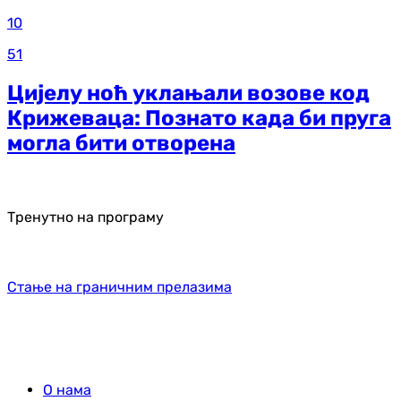
10
51
Цијелу ноћ уклањали возове код
Крижеваца: Познато када би пруга
могла бити отворена
Тренутно на програму
Стање на граничним прелазима
О нама