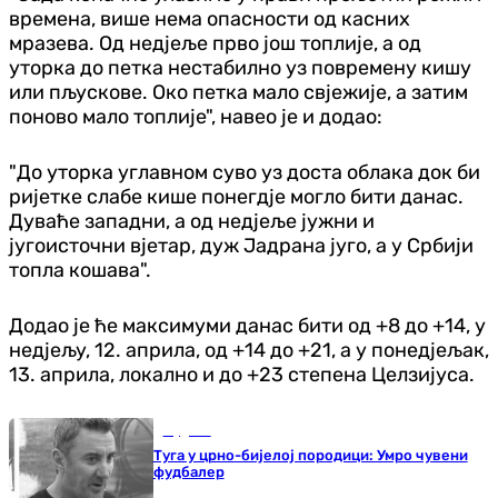
времена, више нема опасности од касних
мразева. Од недјеље прво још топлије, а од
уторка до петка нестабилно уз повремену кишу
или пљускове. Око петка мало свјежије, а затим
поново мало топлије", навео је и додао:
"До уторка углавном суво уз доста облака док би
ријетке слабе кише понегдје могло бити данас.
Дуваће западни, а од недјеље јужни и
југоисточни вјетар, дуж Јадрана југо, а у Србији
топла кошава".
Додао је ће максимуми данас бити од +8 до +14, у
недјељу, 12. априла, од +14 до +21, а у понедјељак,
13. априла, локално и до +23 степена Целзијуса.
Фудбал
Туга у црно-бијелој породици: Умро чувени
фудбалер