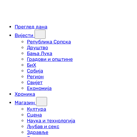
Преглед дана
Вијести
Република Српска
Друштво
Бања Лука
Градови и општине
БиХ
Србија
Регион
Свијет
Економија
Хроника
Магазин
Култура
Сцена
Наука и технологија
Љубав и секс
Здравље