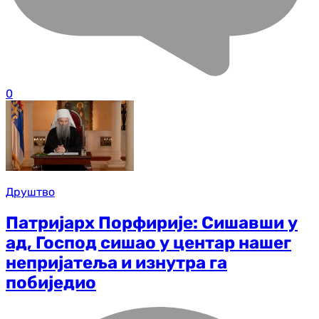
0
Друштво
Патријарх Порфирије: Сишавши у
ад, Господ сишао у центар нашег
непријатеља и изнутра га
побиједио