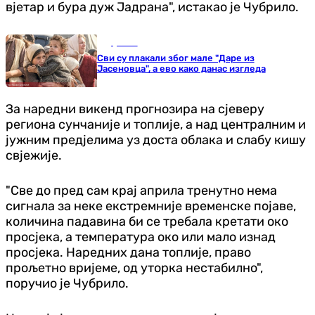
вјетар и бура дуж Јадрана", истакао је Чубрило.
Друштво
Сви су плакали због мале "Даре из
Јасеновца", а ево како данас изгледа
За наредни викенд прогнозира на сјеверу
региона сунчаније и топлије, а над централним и
јужним предјелима уз доста облака и слабу кишу
свјежије.
"Све до пред сам крај априла тренутно нема
сигнала за неке екстремније временске појаве,
количина падавина би се требала кретати око
просјека, а температура око или мало изнад
просјека. Наредних дана топлије, право
прољетно вријеме, од уторка нестабилно",
поручио је Чубрило.