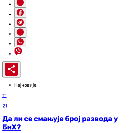
Најновије
11
21
Да ли се смањује број развода у
БиХ?