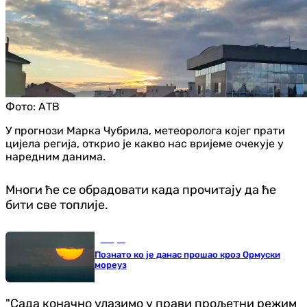
Фото:
АТВ
У прогнози Марка Чубрила, метеоролога којег прати
цијела регија, открио је какво нас вријеме очекује у
наредним данима.
Многи ће се обрадовати када прочитају да ће
бити све топлије.
Свијет
Познато ко је данас прошао кроз Ормуски
мореуз
"Сада коначно улазимо у прави прољетни режим