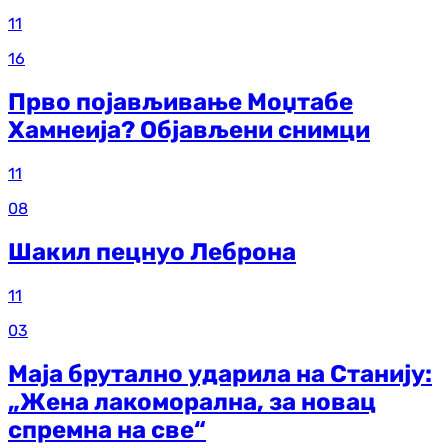
11
16
Прво појављивање Моџтабе
Хамнеија? Објављени снимци
11
08
Шакил пецнуо Леброна
11
03
Маја брутално ударила на Станију:
„Жена лакоморална, за новац
спремна на све“