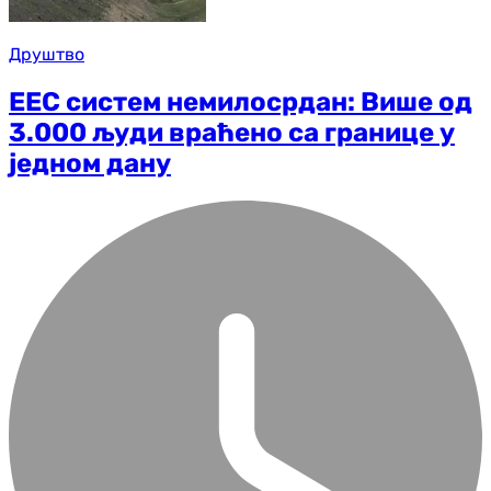
Друштво
ЕЕС систем немилосрдан: Више од
3.000 људи враћено са границе у
једном дану