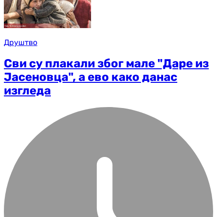
Друштво
Сви су плакали због мале "Даре из
Јасеновца", а ево како данас
изгледа