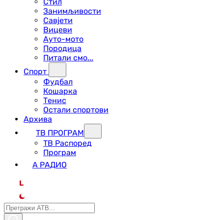
Стил
Занимљивости
Савјети
Вицеви
Ауто-мото
Породица
Питали смо...
Спорт
Фудбал
Кошарка
Тенис
Остали спортови
Архива
ТВ ПРОГРАМ
ТВ Распоред
Програм
А РАДИО
L