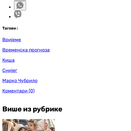
Таг
ови
:
Вријеме
Временска прогноза
Киша
Снијег
Марко Чубрило
Коментари
(0)
Више из рубрике