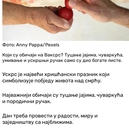
Фото:
Anny Pappa/Pexels
Који су обичаји на Ваксрс? Туцање јајима, чуваркућа,
умивање и ускршњи ручак само су дио богате листе.
Ускрс је највећи хришћански празник који
симболизује побједу живота над смрћу.
Најважнији обичаји су туцање јајима, чуваркућа
и породични ручак.
Дан треба провести у радости, миру и
заједништву са најближима.