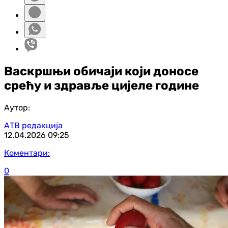
Васкршњи обичаји који доносе
срећу и здравље цијеле године
Аутор:
АТВ редакција
12.04.2026
09:25
Коментари:
0