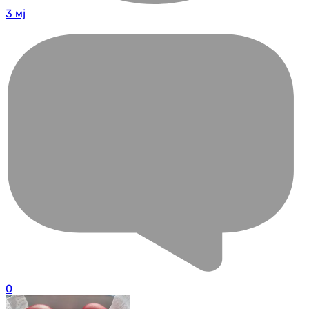
3 мј
0