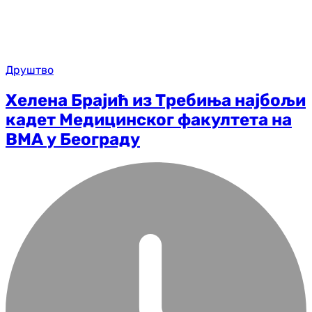
Друштво
Хелена Брајић из Требиња најбољи
кадет Медицинског факултета на
ВМА у Београду