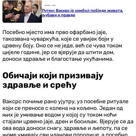
Свијет
Путин: Васкрс је симбол побједе живота,
љубави и правде
Посебно мјесто има прво офарбано јаје,
такозвана чуваркућа, које се увијек боји у
црвену боју. Оно се не једе, већ се чува током
цијеле године, јер се вјерује да штити дом,
доноси здравље и благостање укућанима.
Обичаји који призивају
здравље и срећу
Ваксрс почиње рано ујутру, уз посебне ритуале
који се преносе с колена на кољено. Један од
њих је умивање водом у којој су током ноћи
стајали црвено јаје, дрен и босиљак. Вјерује се да
ова вода доноси снагу, здравље и љепоту, па се
њоме умивају сви чланови породице, а посебно