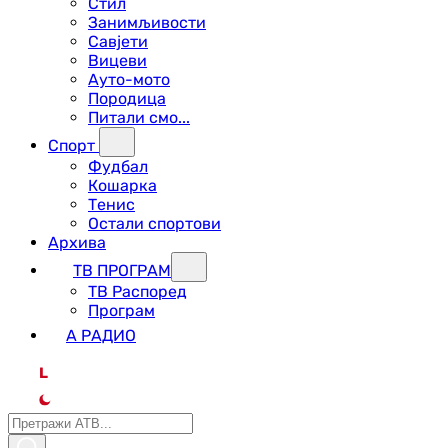
Стил
Занимљивости
Савјети
Вицеви
Ауто-мото
Породица
Питали смо...
Спорт
Фудбал
Кошарка
Тенис
Остали спортови
Архива
ТВ ПРОГРАМ
ТВ Распоред
Програм
А РАДИО
L