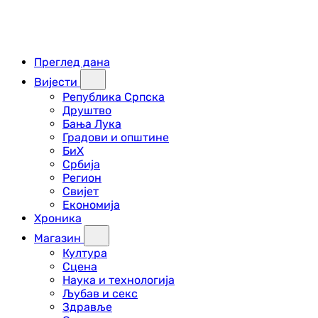
Преглед дана
Вијести
Република Српска
Друштво
Бања Лука
Градови и општине
БиХ
Србија
Регион
Свијет
Економија
Хроника
Магазин
Култура
Сцена
Наука и технологија
Љубав и секс
Здравље