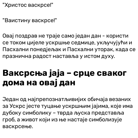
"Христос васкрсе!"
"Ваистину васкрсе!"
Овај поздрав не траје само један дан - користи
се током цијеле ускршње седмице, укључујући и
Пасхални понедјељак и Пасхални уторак, када се
празнична радост наставља у истом духу.
Ваксрсња јаја – срце сваког
дома на овај дан
Један од најпрепознатљивијих обичаја везаних
за Ускрс јесте туцање ускршњим јајима, које има
дубоку симболику – тврда љуска представља
гроб, а живот који из ње настаје симболизује
васкрсење.