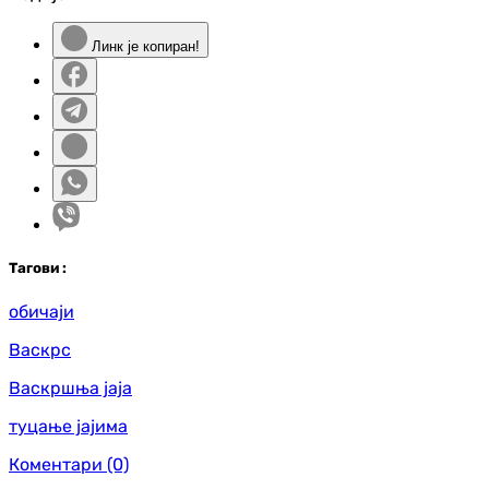
Линк је копиран!
Таг
ови
:
обичаји
Васкрс
Васкршња јаја
туцање јајима
Коментари
(0)