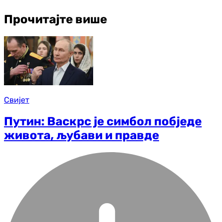
Прочитајте више
Свијет
Путин: Васкрс је симбол побједе
живота, љубави и правде