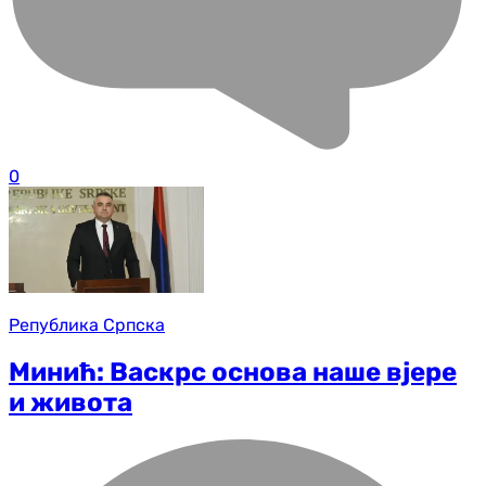
0
Република Српска
Минић: Васкрс основа наше вјере
и живота