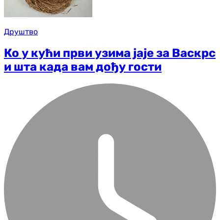
Друштво
Ко у кући први узима јаје за Васкрс
и шта када вам дођу гости