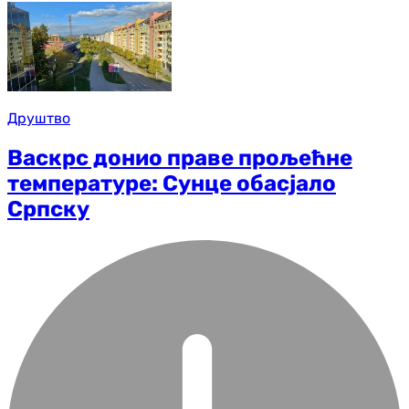
Друштво
Васкрс донио праве прољећне
температуре: Сунце обасјало
Српску