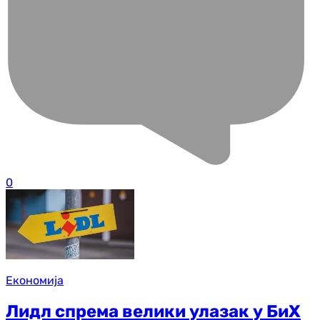
0
Економија
Лидл спрема велики улазак у БиХ