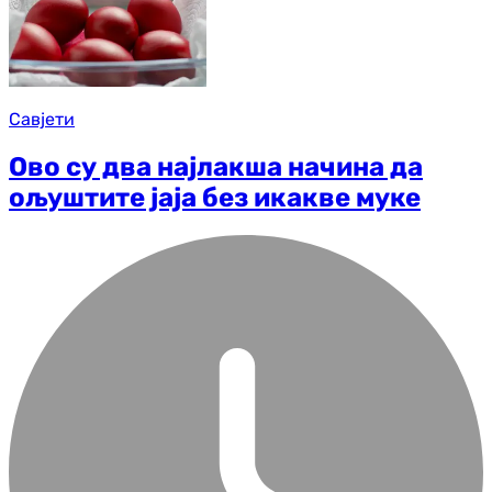
Савјети
Ово су два најлакша начина да
ољуштите јаја без икакве муке