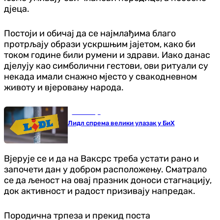
дјеца.
Постоји и обичај да се најмлађима благо
протрљају образи ускршњим јајетом, како би
током године били румени и здрави. Иако данас
дјелују као симболични гестови, ови ритуали су
некада имали снажно мјесто у свакодневном
животу и вјеровању народа.
Економија
Лидл спрема велики улазак у БиХ
Вјерује се и да на Ваксрс треба устати рано и
започети дан у добром расположењу. Сматрало
се да љеност на овај празник доноси стагнацију,
док активност и радост призивају напредак.
Породична трпеза и прекид поста