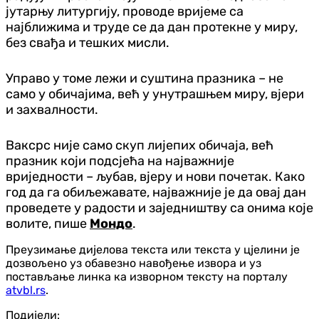
јутарњу литургију, проводе вријеме са
најближима и труде се да дан протекне у миру,
без свађа и тешких мисли.
Управо у томе лежи и суштина празника – не
само у обичајима, већ у унутрашњем миру, вјери
и захвалности.
Ваксрс није само скуп лијепих обичаја, већ
празник који подсјећа на најважније
вриједности – љубав, вјеру и нови почетак. Како
год да га обиљежавате, најважније је да овај дан
проведете у радости и заједништву са онима које
волите, пише
Мондо
.
Преузимање дијелова текста или текста у цјелини је
дозвољено уз обавезно навођење извора и уз
постављање линка ка изворном тексту на порталу
atvbl.rs
.
Подијели: