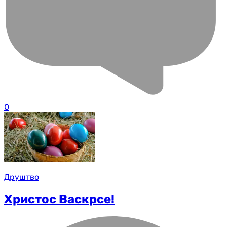
0
Друштво
Христос Васкрсе!