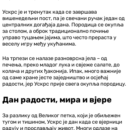
Ускрс је и тренутак када се завршава
вишенедељни пост, па је свечани ручак један од
централних догађаја дана. Породица се окупља
за столом, а оброк традиционално почиње
управо туцањем јајима, што често прераста у
веселу игру међу укућанима.
На трпези се налазе разноврсна јела – од
печења, преко младог лука и свјеже салате, до
колача и других ђаконија. Ипак, много важније
од саме хране јесте заједништво и осјећај
радости, јер Ускрс прије свега окупља породицу.
Дан радости, мира и вјере
За разлику од Великог петка, који је обиљежен
тугом и тишином, Ускрс је дан када се вјерници
радују и прослављају живот. Многи одлазе на