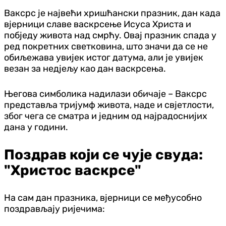
Ваксрс је највећи хришћански празник, дан када
вјерници славе васкрсење Исуса Христа и
побједу живота над смрћу. Овај празник спада у
ред покретних светковина, што значи да се не
обиљежава увијек истог датума, али је увијек
везан за недјељу као дан васкрсења.
Његова симболика надилази обичаје – Ваксрс
представља тријумф живота, наде и свјетлости,
због чега се сматра и једним од најрадоснијих
дана у години.
Поздрав који се чује свуда:
"Христос васкрсе"
На сам дан празника, вјерници се међусобно
поздрављају ријечима: