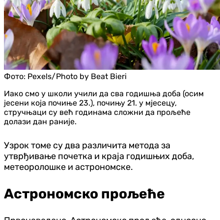
Фото:
Pexels/Photo by Beat Bieri
Иако смо у школи учили да сва годишња доба (осим
јесени која почиње 23.), почињу 21. у мјесецу,
стручњаци су већ годинама сложни да прољеће
долази дан раније.
Узрок томе су два различита метода за
утврђивање почетка и краја годишњих доба,
метеоролошке и астрономске.
Астрономско прољеће