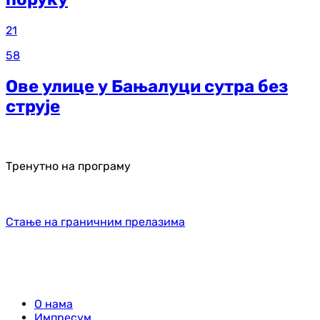
21
58
Ове улице у Бањалуци сутра без
струје
Тренутно на програму
Стање на граничним прелазима
О нама
Импресум