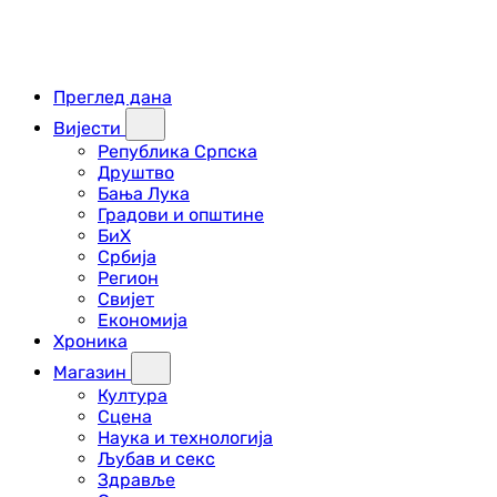
Преглед дана
Вијести
Република Српска
Друштво
Бања Лука
Градови и општине
БиХ
Србија
Регион
Свијет
Економија
Хроника
Магазин
Култура
Сцена
Наука и технологија
Љубав и секс
Здравље