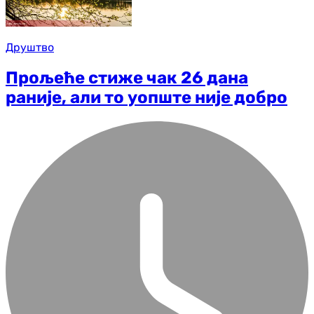
Друштво
Прољеће стиже чак 26 дана
раније, али то уопште није добро