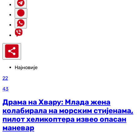
Најновије
22
43
Драма на Хвару: Млада жена
колабирала на морским стијенама,
пилот хеликоптера извео опасан
маневар