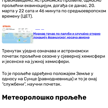
Првонаведено, Астрономско прољеће, односно
прољећни еквиноцијум, догађа се данас, 20.
марта у 22 сата и 46 минута по средњоевропском
времену (ЦЕТ).
Свијет
Морнар трчао по палуби и случајно открио
локацију француског носача авиона
Тренутак уједно означава и астрономски
почетак прољећне сезоне у сјеверној хемисфери
и јесенске на јужној хемисфери.
То је прољеће одређено положајем Земље у
односу на Сунце (равнодневница) и то је онај
“службени”, научни почетак.
Метеоролошко прољеће