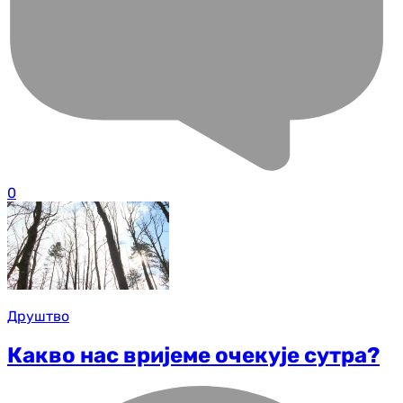
0
Друштво
Какво нас вријеме очекује сутра?