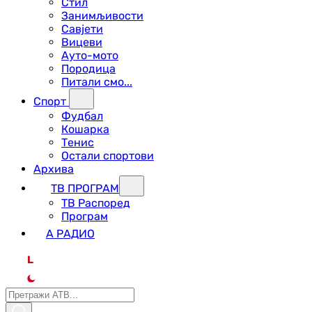
Стил
Занимљивости
Савјети
Вицеви
Ауто-мото
Породица
Питали смо...
Спорт
Фудбал
Кошарка
Тенис
Остали спортови
Архива
ТВ ПРОГРАМ
ТВ Распоред
Програм
А РАДИО
L