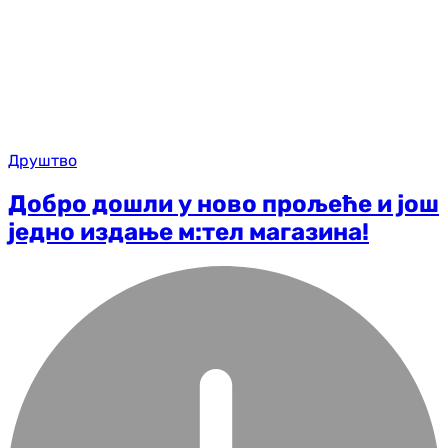
Друштво
Добро дошли у ново прољеће и још
једно издање м:тел магазина!