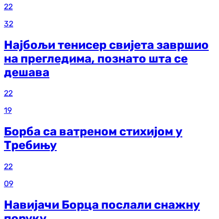
22
32
Најбољи тенисер свијета завршио
на прегледима, познато шта се
дешава
22
19
Борба са ватреном стихијом у
Требињу
22
09
Навијачи Борца послали снажну
поруку