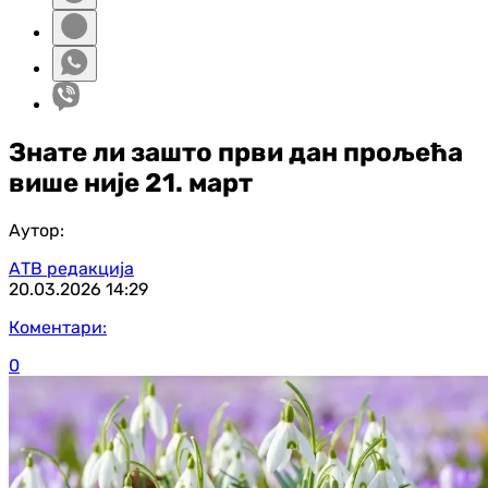
Знате ли зашто први дан прољећа
више није 21. март
Аутор:
АТВ редакција
20.03.2026
14:29
Коментари:
0