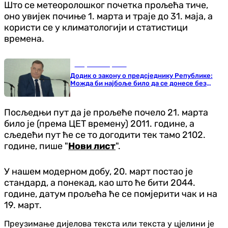
Што се метеоролошког почетка прољећа тиче,
оно увијек почиње 1. марта и траје до 31. маја, а
користи се у климатологији и статистици
времена.
Република Српска
Додик о закону о предсједнику Републике:
Можда би најбоље било да се донесе без
мене
Посљедњи пут да је прољеће почело 21. марта
било је (према ЦЕТ времену) 2011. године, а
сљедећи пут ће се то догодити тек тамо 2102.
године, пише "
Нови лист
".
У нашем модерном добу, 20. март постао је
стандард, а понекад, као што ће бити 2044.
године, датум прољећа ће се помјерити чак и на
19. март.
Преузимање дијелова текста или текста у цјелини је