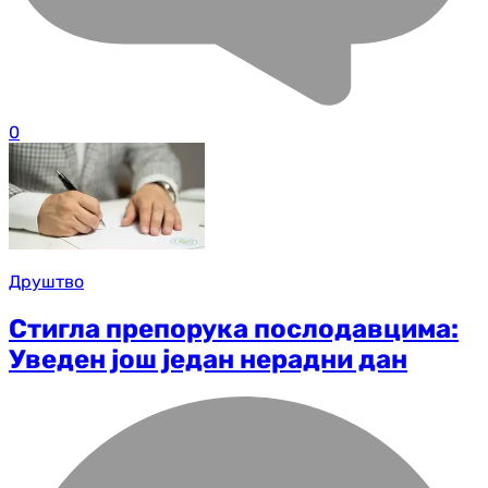
0
Друштво
Стигла препорука послодавцима:
Уведен још један нерадни дан