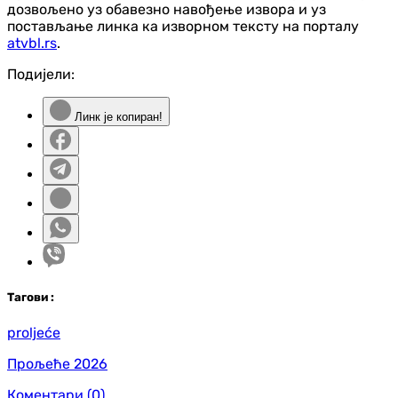
дозвољено уз обавезно навођење извора и уз
постављање линка ка изворном тексту на порталу
atvbl.rs
.
Подијели:
Линк је копиран!
Таг
ови
:
proljeće
Прољеће 2026
Коментари
(0)