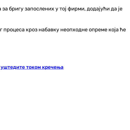
 за бригу запослених у тој фирми, додајући да је
г процеса кроз набавку неопходне опреме која ће
а уштедите током кречења