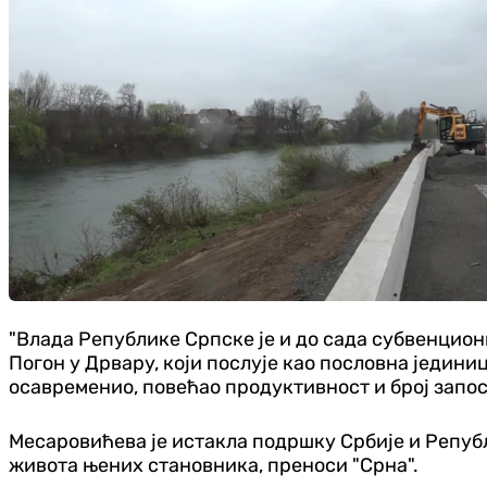
"Влада Републике Српске је и до сада субвенцион
Погон у Дрвару, који послује као пословна једини
осавременио, повећао продуктивност и број запосл
Месаровићева је истакла подршку Србије и Репуб
живота њених становника, преноси "Срна".