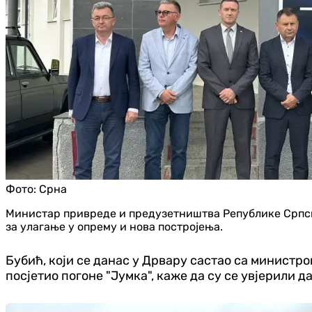
Фото:
Срна
Министар привреде и предузетништва Републике Српске
за улагање у опрему и нова постројења.
Бубић, који се данас у Дрвару састао са минист
посјетио погоне "Јумка", каже да су се увјерили 