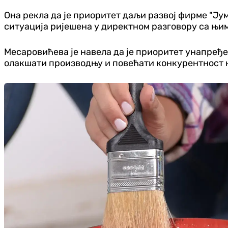
Она рекла да је приоритет даљи развој фирме "Јумк
ситуација ријешена у директном разговору са њи
Месаровићева је навела да је приоритет унапређ
олакшати производњу и повећати конкурентност 