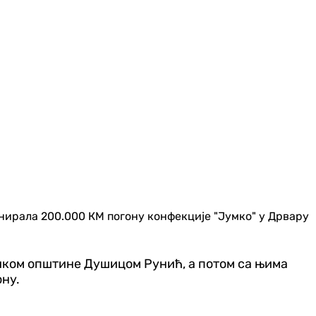
нирала 200.000 КМ погону конфекције "Јумко" у Дрвару
ником општине Душицом Рунић, а потом са њима
ону.