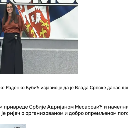
 Раденко Бубић изјавио је да је Влада Српске данас до
ром привреде Србије Адријаном Месаровић и начел
да је ријеч о организованом и добро опремљеном пог