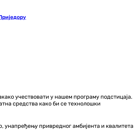
Приједору
вакако учествовати у нашем програму подстицаја.
датна средства како би се технолошки
р, унапређењу привредног амбијента и квалитета