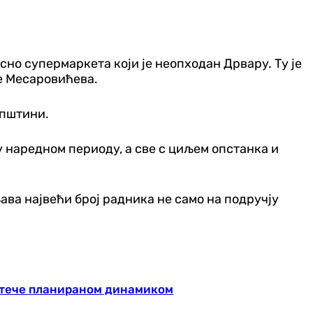
но супермаркета који је неопходан Дрвару. Ту је
е Месаровићева.
општини.
у наредном периоду, а све с циљем опстанка и
љава највећи број радника не само на подручју
 тече планираном динамиком