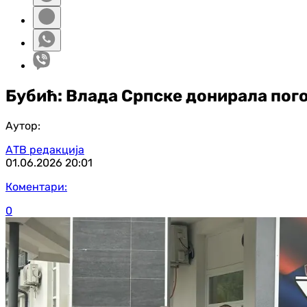
Бубић: Влада Српске донирала пог
Аутор:
АТВ редакција
01.06.2026
20:01
Коментари:
0