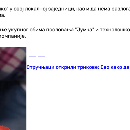
о" у овој локалној заједници, као и да нема разлога
ма.
ење укупног обима пословања "Јумка" и технолошко
компаније.
Савјети
Стручњаци открили трикове: Ево како д