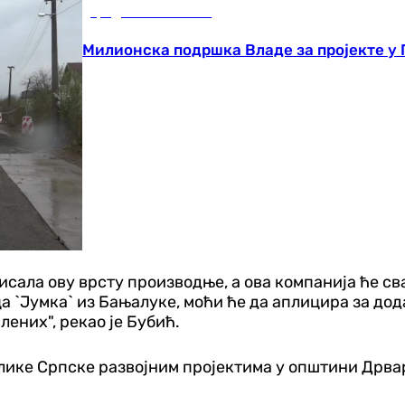
Градови и општине
Милионска подршка Владе за пројекте у 
исала ову врсту производње, а ова компанија ће с
ца `Јумка` из Бањалуке, моћи ће да аплицира за до
ених", рекао је Бубић.
лике Српске развојним пројектима у општини Дрва