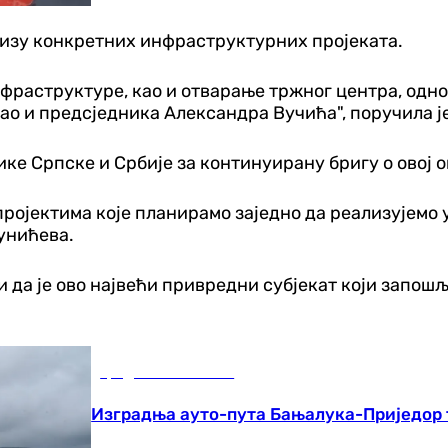
низу конкретних инфраструктурних пројеката.
фраструктуре, као и отварање тржног центра, однос
ао и предсједника Александра Вучића", поручила ј
ке Српске и Србије за континуирану бригу о овој 
пројектима које планирамо заједно да реализујемо 
Рунићева.
и да је ово највећи привредни субјекат који запош
Градови и општине
Изградња ауто-пута Бањалука-Приједор