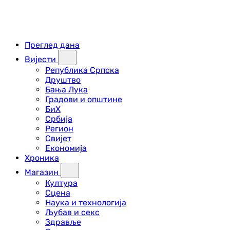
Преглед дана
Вијести
Република Српска
Друштво
Бања Лука
Градови и општине
БиХ
Србија
Регион
Свијет
Економија
Хроника
Магазин
Култура
Сцена
Наука и технологија
Љубав и секс
Здравље