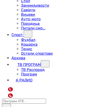
Стил
Занимљивости
Савјети
Вицеви
Ауто-мото
Породица
Питали смо...
Спорт
Фудбал
Кошарка
Тенис
Остали спортови
Архива
ТВ ПРОГРАМ
ТВ Распоред
Програм
А РАДИО
L