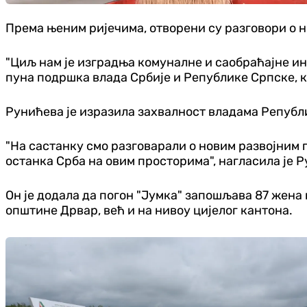
Према њеним ријечима, отворени су разговори о 
"Циљ нам је изградња комуналне и саобраћајне ин
пуна подршка влада Србије и Републике Српске, к
Рунићева је изразила захвалност владама Републи
"На састанку смо разговарали о новим развојним 
останка Срба на овим просторима", нагласила је 
Он је додала да погон "Јумка" запошљава 87 жена 
општине Дрвар, већ и на нивоу цијелог кантона.