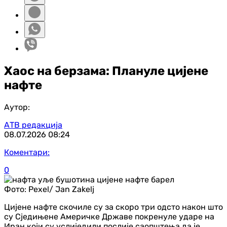
Хаос на берзама: Плануле цијене
нафте
Аутор:
АТВ редакција
08.07.2026
08:24
Коментари:
0
Фото:
Pexel/ Jan Zakelj
Цијене нафте скочиле су за скоро три одсто након што
су Сједињене Америчке Државе покренуле ударе на
Иран који су услиједили послије саопштења да је