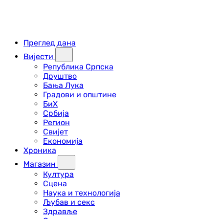
Преглед дана
Вијести
Република Српска
Друштво
Бања Лука
Градови и општине
БиХ
Србија
Регион
Свијет
Економија
Хроника
Магазин
Култура
Сцена
Наука и технологија
Љубав и секс
Здравље