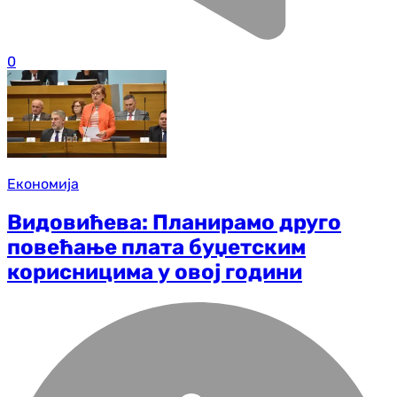
0
Економија
Видовићева: Планирамо друго
повећање плата буџетским
корисницима у овој години