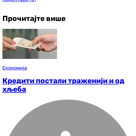
Прочитајте више
Економија
Кредити постали траженији и од
хљеба