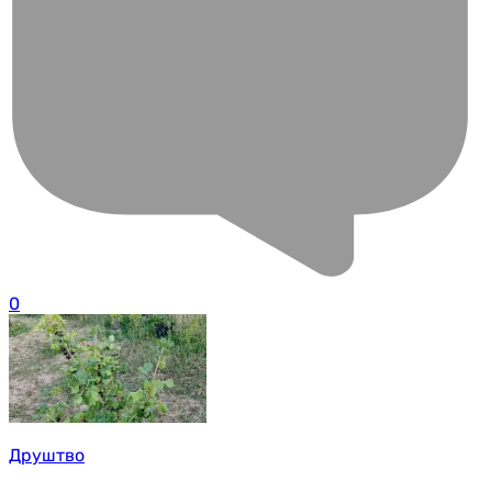
0
Друштво