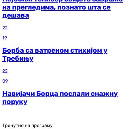
на прегледима, познато шта се
дешава
22
19
Борба са ватреном стихијом у
Требињу
22
09
Навијачи Борца послали снажну
поруку
Тренутно на програму