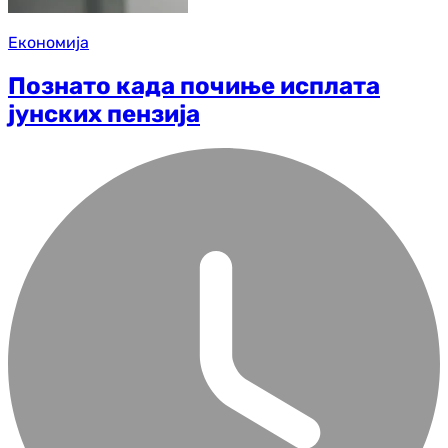
Економија
Познато када почиње исплата
јунских пензија