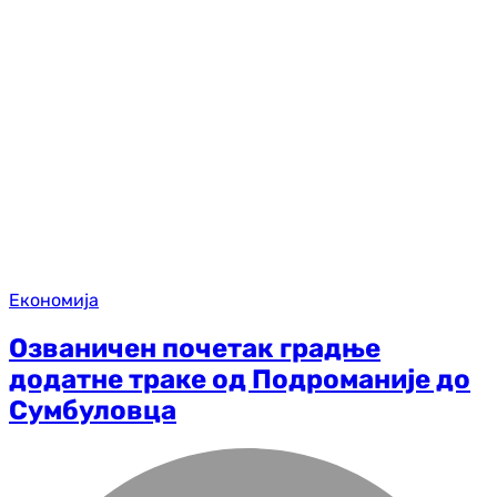
Економија
Озваничен почетак градње
додатне траке од Подроманије до
Сумбуловца