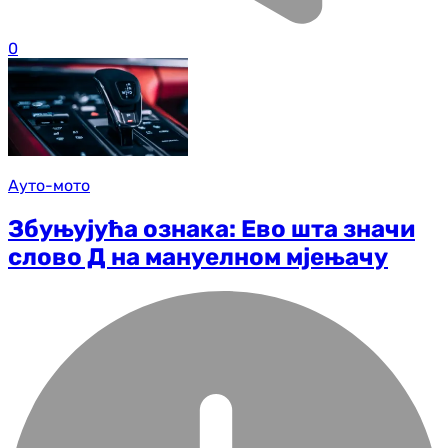
0
Ауто-мото
Збуњујућа ознака: Ево шта значи
слово Д на мануелном мјењачу