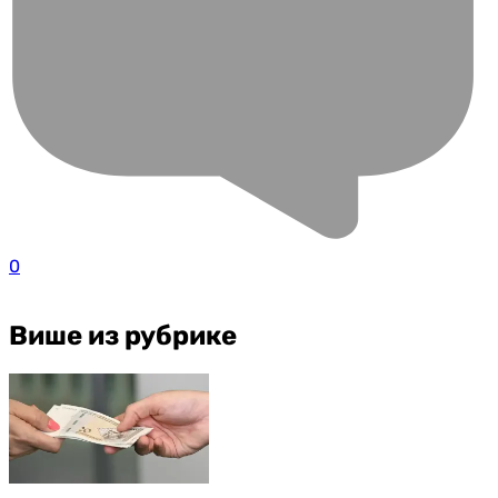
0
Више из рубрике