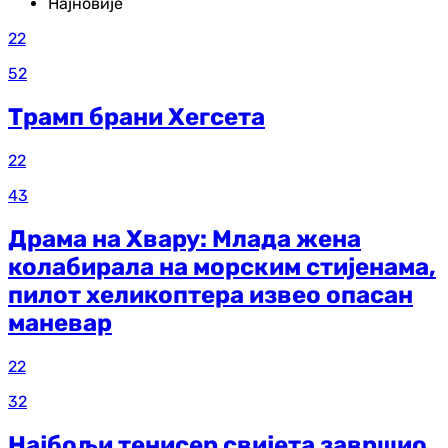
Најновије
22
52
Трамп брани Хегсета
22
43
Драма на Хвару: Млада жена
колабирала на морским стијенама,
пилот хеликоптера извео опасан
маневар
22
32
Најбољи тенисер свијета завршио