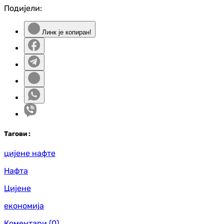
Подијели:
Линк је копиран!
Таг
ови
:
цијене нафте
Нафта
Цијене
економија
Коментари
(0)