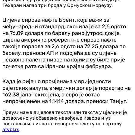
Техеран напао три брода у Ормуском мореузу.
Цијена сирове нафте Брент, која важи за
међународни стандард, скочила је за 2,6 одсто
на 76,09 долара по барелу рано јутрос, док је
цијена америчке референтне сирове нафте
такође порасла за 2,6 одсто на 72,25 долара по
барелу, преноси АП и подсјећа да су цијене
недавно пале на нивое на којима су биле прије
почетка рата са Ираном крајем фебруара.
Када је ријеч о промјенама у вриједности
свјетских валута, амерички долар је порастао на
162,38 јапанских јена, а евро је остао
непромијењен на 1,1414 долара, преноси Танјуг.
Преузимање дијелова текста или текста у цјелини је
дозвољено уз обавезно навођење извора и уз
постављање линка ка изворном тексту на порталу
atvbl.rs
.