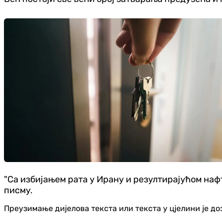
"Са избијањем рата у Ирану и резултирајућом наф
писму.
Преузимање дијелова текста или текста у цјелини је д