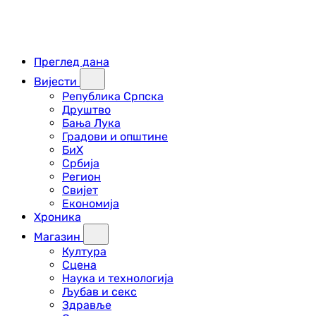
Преглед дана
Вијести
Република Српска
Друштво
Бања Лука
Градови и општине
БиХ
Србија
Регион
Свијет
Економија
Хроника
Магазин
Култура
Сцена
Наука и технологија
Љубав и секс
Здравље