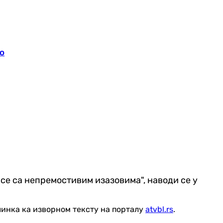
то
се са непремостивим изазовима", наводи се у
линка ка изворном тексту на порталу
atvbl.rs
.