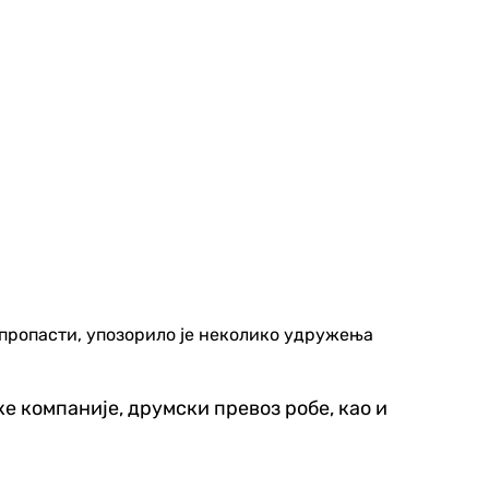
 пропасти, упозорило је неколико удружења
е компаније, друмски превоз робе, као и