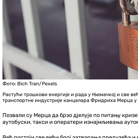
Фото:
Bich Tran/Pexels
Растући трошкови енергије и рада у Њемачкој и све ве
транспортне индустрије канцелара Фридриха Мерца у 
Позвали су Мерца да брзо д‌јелује по питању криз
аутобуски, такси и оператери изнајмљивања ауто
Већ постоји све већи број затварања предузећа и