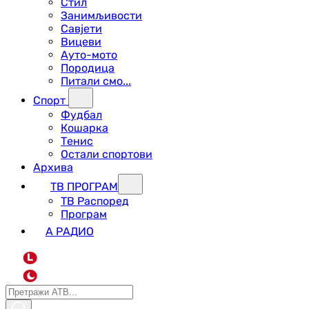
Стил
Занимљивости
Савјети
Вицеви
Ауто-мото
Породица
Питали смо...
Спорт
Фудбал
Кошарка
Тенис
Остали спортови
Архива
ТВ ПРОГРАМ
ТВ Распоред
Програм
А РАДИО
L