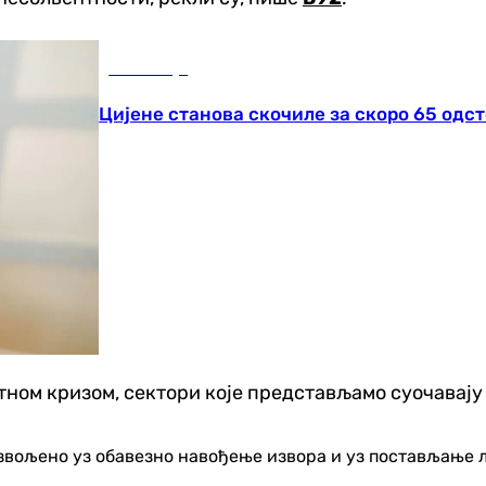
Економија
Цијене станова скочиле за скоро 65 одс
тном кризом, сектори које представљамо суочавају 
озвољено уз обавезно навођење извора и уз постављање 