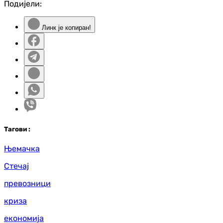
Подијели:
Линк је копиран!
Таг
ови
:
Њемачка
Стечај
превозници
криза
економија