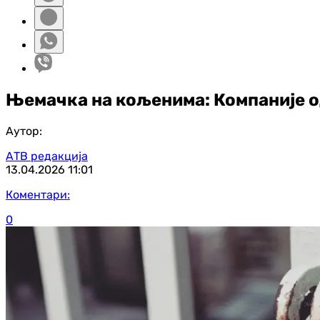
Њемачка на кољенима: Компаније од
Аутор:
АТВ редакција
13.04.2026
11:01
Коментари:
0