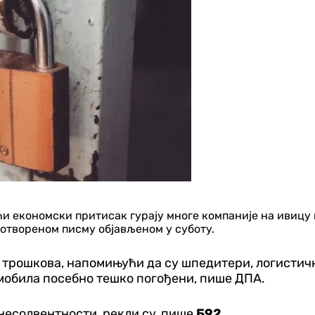
ћи економски притисак гурају многе компаније на ивицу
отвореном писму објављеном у суботу.
е трошкова, напомињући да су шпедитери, логистичк
мобила посебно тешко погођени, пише ДПА.
 несолвентности, рекли су, пише
Б92
.