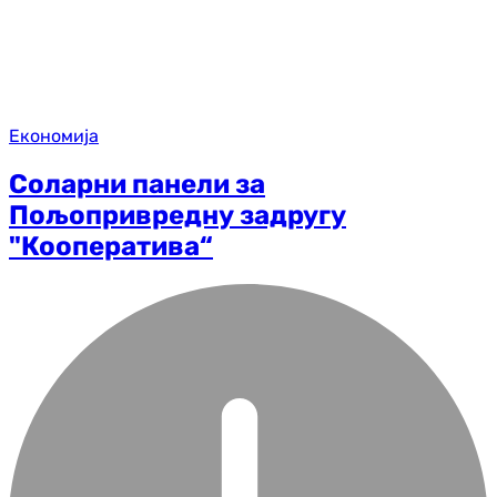
Економија
Соларни панели за
Пољопривредну задругу
"Кооператива“