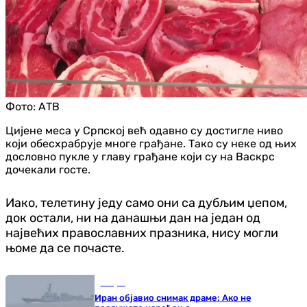
Фото:
АТВ
Цијене меса у Српској већ одавно су достигле ниво
који обесхрабрује многе грађане. Тако су неке од њих
дословно пукле у главу грађане који су на Васкрс
дочекали госте.
Иако, телетину једу само они са дубљим џепом,
док остали, ни на данашњи дан на један од
највећих православних празника, нису могли
њоме да се почасте.
Свијет
Иран објавио снимак драме: Ако не