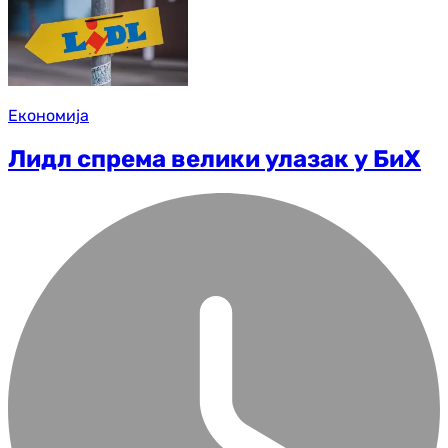
Економија
Лидл спрема велики улазак у БиХ