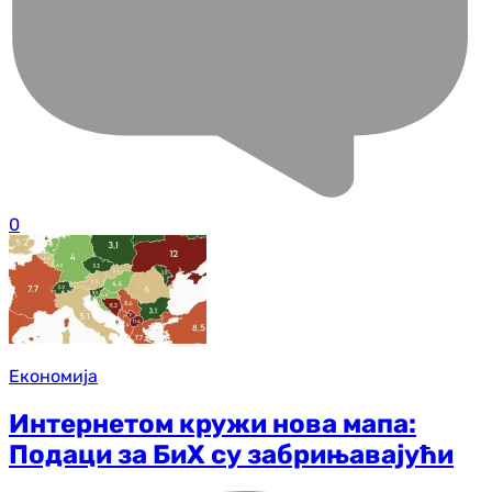
0
Економија
Интернетом кружи нова мапа:
Подаци за БиХ су забрињавајући