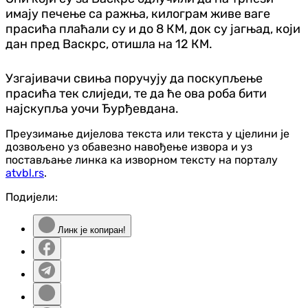
имају печење са ражња, килограм живе ваге
прасића плаћали су и до 8 КМ, док су јагњад, који
дан пред Васкрс, отишла на 12 КМ.
Узгајивачи свиња поручују да поскупљење
прасића тек слиједи, те да ће ова роба бити
најскупља уочи Ђурђевдана.
Преузимање дијелова текста или текста у цјелини је
дозвољено уз обавезно навођење извора и уз
постављање линка ка изворном тексту на порталу
atvbl.rs
.
Подијели:
Линк је копиран!