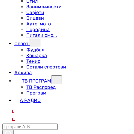
Стил
Занимљивости
Савјети
Вицеви
Ауто-мото
Породица
Питали смо...
Спорт
Фудбал
Кошарка
Тенис
Остали спортови
Архива
ТВ ПРОГРАМ
ТВ Распоред
Програм
А РАДИО
L