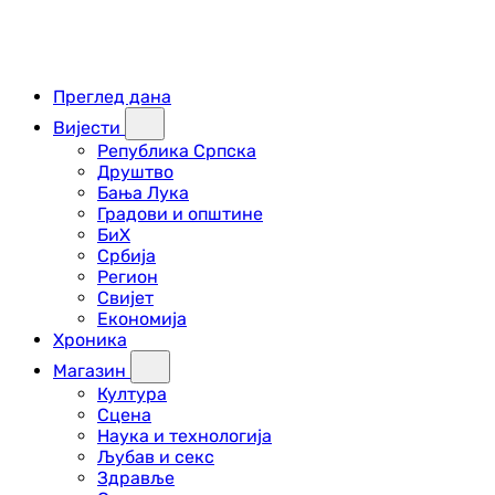
Преглед дана
Вијести
Република Српска
Друштво
Бања Лука
Градови и општине
БиХ
Србија
Регион
Свијет
Економија
Хроника
Магазин
Култура
Сцена
Наука и технологија
Љубав и секс
Здравље