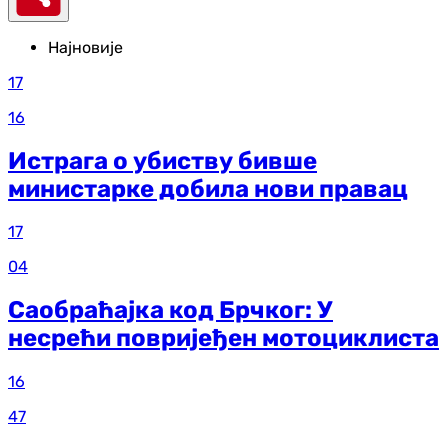
Најновије
17
16
Истрага о убиству бивше
министарке добила нови правац
17
04
Саобраћајка код Брчког: У
несрећи повријеђен мотоциклиста
16
47