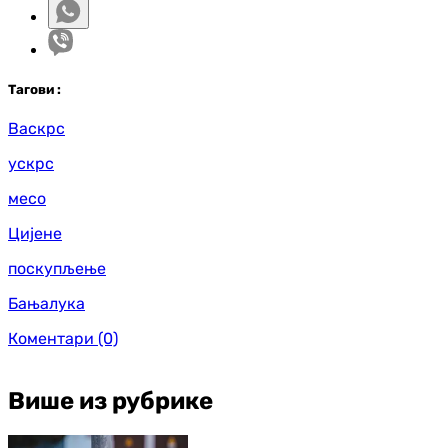
Таг
ови
:
Васкрс
ускрс
месо
Цијене
поскупљење
Бањалука
Коментари
(0)
Више из рубрике