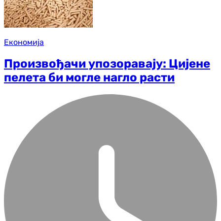
Економија
Произвођачи упозоравају: Цијене
пелета би могле нагло расти