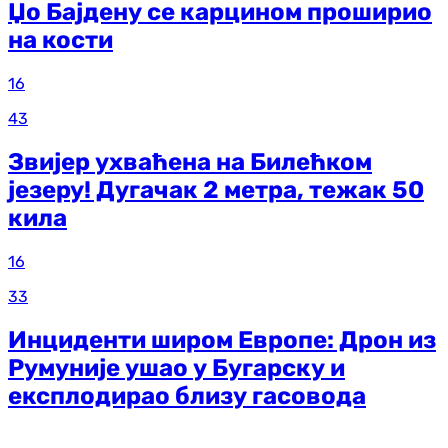
Џо Бајдену се карцином проширио
на кости
16
43
Звијер ухваћена на Билећком
језеру! Дугачак 2 метра, тежак 50
кила
16
33
Инциденти широм Европе: Дрон из
Румуније ушао у Бугарску и
експлодирао близу гасовода