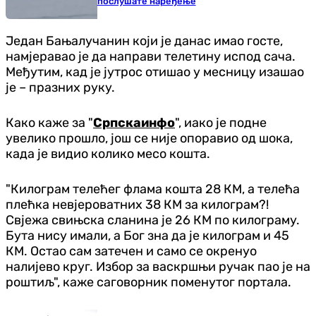
послушате наређење
Један Бањалучанин који је данас имао госте,
намјеравао је да направи телетину испод сача.
Међутим, кад је јутрос отишао у месницу изашао
је – празних руку.
Како каже за "
Српскаинфо
", иако је подне
увелико прошло, још се није опоравио од шока,
када је видио колико месо кошта.
"Килограм телећег флама кошта 28 КМ, а телећа
плећка невјероватних 38 КМ за килограм?!
Свјежа свињска сланина је 26 КМ по килограму.
Бута нису имали, а Бог зна да је килограм и 45
КМ. Остао сам затечен и само се окренуо
налијево круг. Избор за васкршњи ручак пао је на
роштиљ", каже саговорник поменутог портала.