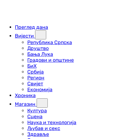
Преглед дана
Вијести
Република Српска
Друштво
Бања Лука
Градови и општине
БиХ
Србија
Регион
Свијет
Економија
Хроника
Магазин
Култура
Сцена
Наука и технологија
Љубав и секс
Здравље