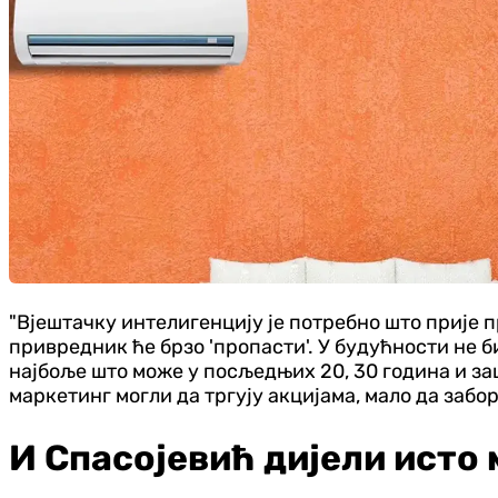
"Вјештачку интелигенцију је потребно што прије п
привредник ће брзо 'пропасти'. У будућности не б
најбоље што може у посљедњих 20, 30 година и заш
маркетинг могли да тргују акцијама, мало да забо
И Спасојевић дијели ист