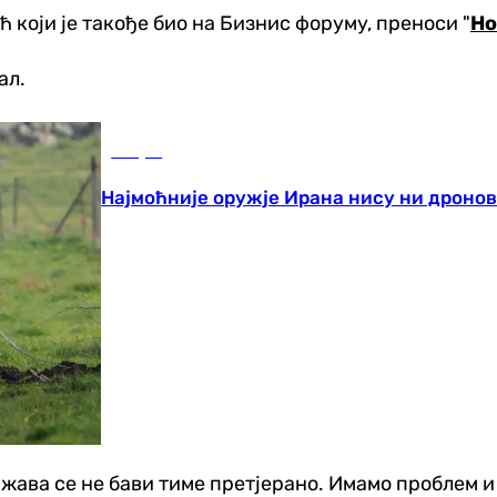
који је такође био на Бизнис форуму, преноси "
Но
ал.
Свијет
Најмоћније оружје Ирана нису ни дронов
држава се не бави тиме претјерано. Имамо проблем 