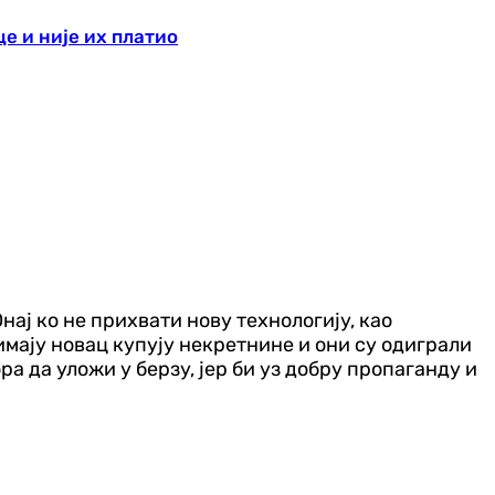
е и није их платио
нај ко не прихвати нову технологију, као
 имају новац купују некретнине и они су одиграли
а да уложи у берзу, јер би уз добру пропаганду и