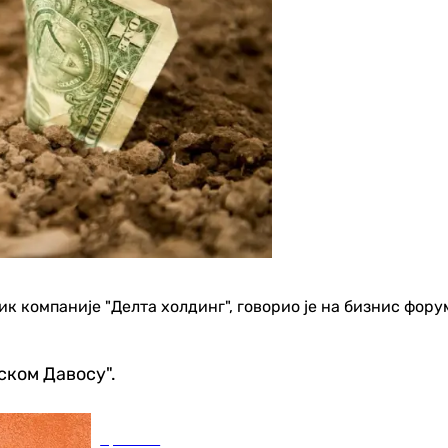
 компаније "Делта холдинг", говорио је на бизнис фору
ском Давосу".
Хроника