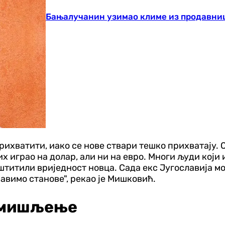
Бањалучанин узимао климе из продавниц
рихватити, иако се нове ствари тешко прихватају. О
их играо на долар, али ни на евро. Многи људи који
титили вриједност новца. Сада екс Југославија мор
равимо станове", рекао је Мишковић.
о мишљење