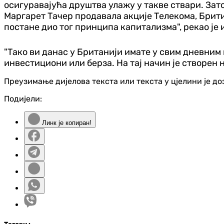
осигуравајућа друштва улажу у такве ствари. Зато
Маргарет Тачер продавала акције Телекома, Брити
постане дио тог принципа капитализма", рекао је 
"Тако ви данас у Британији имате у свим дневним 
инвестициони или берза. На тај начин је створен 
Преузимање дијелова текста или текста у цјелини је д
Подијели:
Линк је копиран!