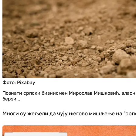
Фото:
Pixabay
Познати српски бизнисмен Мирослав Мишковић, власник
берзи...
Многи су жељели да чују његово мишљење на "срп