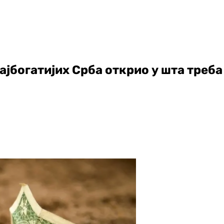
ајбогатијих Срба открио у шта треба