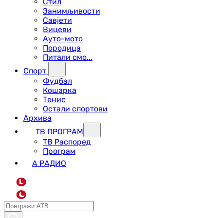
Стил
Занимљивости
Савјети
Вицеви
Ауто-мото
Породица
Питали смо...
Спорт
Фудбал
Кошарка
Тенис
Остали спортови
Архива
ТВ ПРОГРАМ
ТВ Распоред
Програм
А РАДИО
L