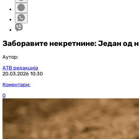
Заборавите некретнине: Један од н
Аутор:
АТВ редакција
20.03.2026
10:30
Коментари:
0