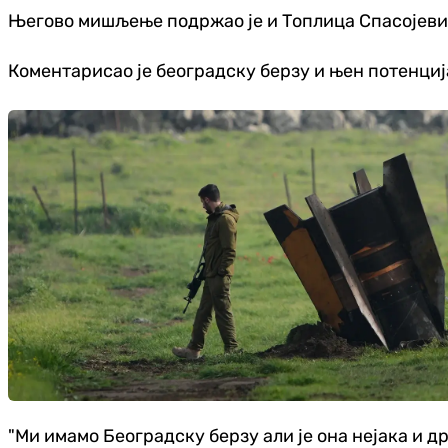
Његово мишљење подржао је и Топлица Спасојевић 
Коментарисао је београдску берзу и њен потенциј
"Ми имамо Београдску берзу али је она нејака и 