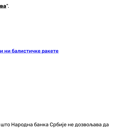
ва
".
и ни балистичке ракете
и што Народна банка Србије не дозвољава да