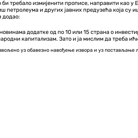
 би требало измијенити прописе, направити као у Е
ш петролеума и других јавних предузећа која су иш
и додао:
новинама додатке од по 10 или 15 страна о инвести
народни капитализам. Зато и ја мислим да треба ићи
озвољено уз обавезно навођење извора и уз постављање 