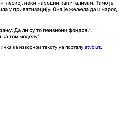
нглеској, неки народни капитализам. Тамо је
ла у приватизацију. Она је жељела да и народ
рању. Да ли су то пензиони фондови,
 ка том моделу".
линка ка изворном тексту на порталу
atvbl.rs
.