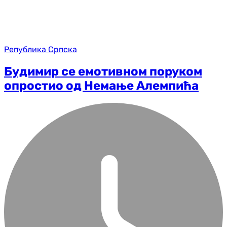
Република Српска
Будимир се емотивном поруком
опростио од Немање Алемпића