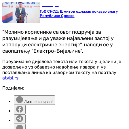
Бања Лука
ГрО СНСД: Шмитов одлазак показао снагу
Републике Српске
"Молимо кориснике са овог подручја за
разумијевање и да уваже најављени застој у
испоруци електричне енергије", наводи се у
саопштењу "Електро-Бијељине".
Преузимање дијелова текста или текста у цјелини је
дозвољено уз обавезно навођење извора и уз
постављање линка ка изворном тексту на порталу
atvbl.rs
.
Подијели:
Линк је копиран!