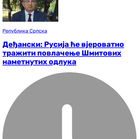
Република Српска
Деђански: Русија ће вјероватно
тражити повлачење Шмитових
наметнутих одлука