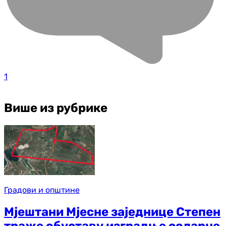
1
Више из рубрике
Градови и општине
Мјештани Мјесне заједнице Степен
траже обуставу изградње соларне