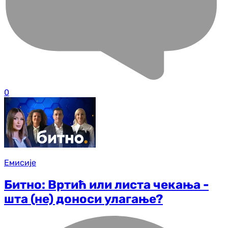
0
Емисије
Битно: Вртић или листа чекања -
шта (не) доноси улагање?