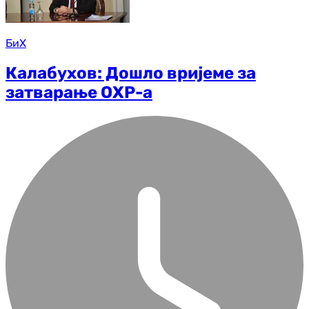
БиХ
Калабухов: Дошло вријеме за
затварање ОХР-а