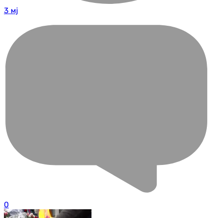
3 мј
0