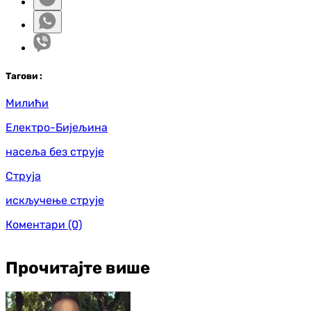
Таг
ови
:
Милићи
Електро-Бијељина
насеља без струје
Струја
искључење струје
Коментари
(0)
Прочитајте више