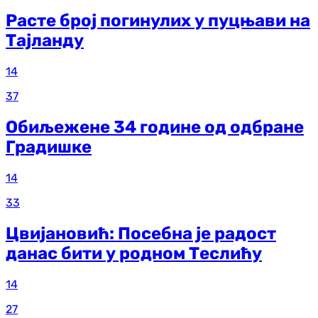
Расте број погинулих у пуцњави на
Тајланду
14
37
Обиљежене 34 године од одбране
Градишке
14
33
Цвијановић: Посебна је радост
данас бити у родном Теслићу
14
27