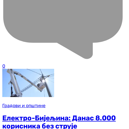
0
Градови и општине
Електро-Бијељина: Данас 8.000
корисника без струје