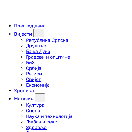
Преглед дана
Вијести
Република Српска
Друштво
Бања Лука
Градови и општине
БиХ
Србија
Регион
Свијет
Економија
Хроника
Магазин
Култура
Сцена
Наука и технологија
Љубав и секс
Здравље