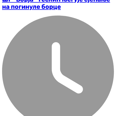
на погинуле борце