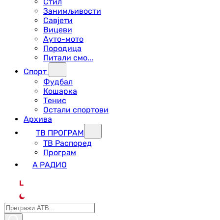
Стил
Занимљивости
Савјети
Вицеви
Ауто-мото
Породица
Питали смо...
Спорт
Фудбал
Кошарка
Тенис
Остали спортови
Архива
ТВ ПРОГРАМ
ТВ Распоред
Програм
А РАДИО
L