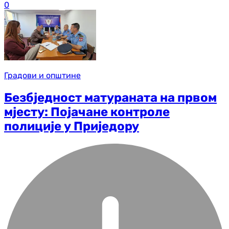
0
Градови и општине
Безбједност матураната на првом
мјесту: Појачане контроле
полиције у Приједору