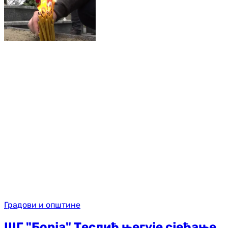
Градови и општине
ШГ "Борја" Теслић његује сјећање