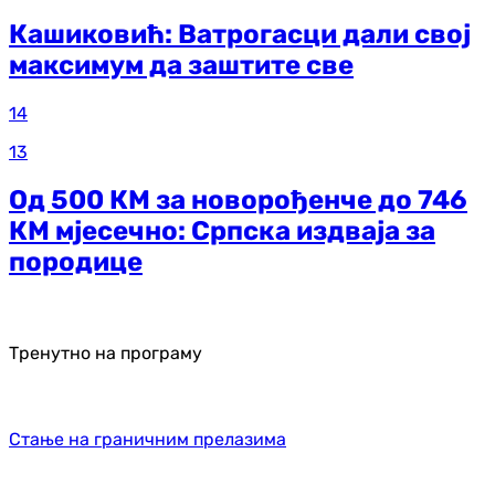
Кашиковић: Ватрогасци дали свој
максимум да заштите све
14
13
Од 500 КМ за новорођенче до 746
КМ мјесечно: Српска издваја за
породице
Тренутно на програму
Стање на граничним прелазима