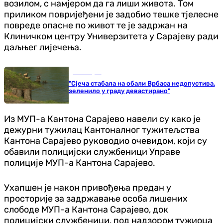
возилом, с намјером да га лиши живота. Том
приликом повријеђени је задобио тешке тјелесне
повреде опасне по живот те је задржан на
Клиничком центру Универзитета у Сарајеву ради
даљњег лијечења.
Бања Лука
"Сјеча стабала на обали Врбаса недопустива,
зеленило у граду девастирано"
Из МУП-а Кантона Сарајево навели су како је
дежурни тужилац Кантоналног тужитељства
Кантона Сарајево руководио очевидом, који су
обавили полицијски службеници Управе
полиције МУП-а Кантона Сарајево.
Ухапшен је након привођења предан у
просторије за задржавање особа лишених
слободе МУП-а Кантона Сарајево, док
полицијски службеници, под надзором тужиоца