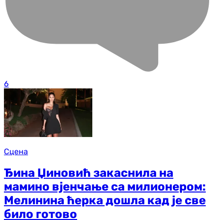
6
Сцена
Ђина Џиновић закаснила на
мамино вјенчање са милионером:
Мелинина ћерка дошла кад је све
било готово