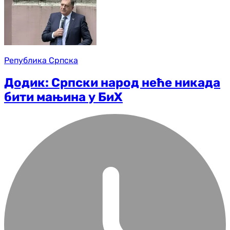
Република Српска
Додик: Српски народ неће никада
бити мањина у БиХ