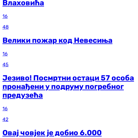
Влаховића
16
48
Велики пожар код Невесиња
16
45
Језиво! Посмртни остаци 57 особа
пронађени у подруму погребног
предузећа
16
42
Овај човјек је добио 6.000