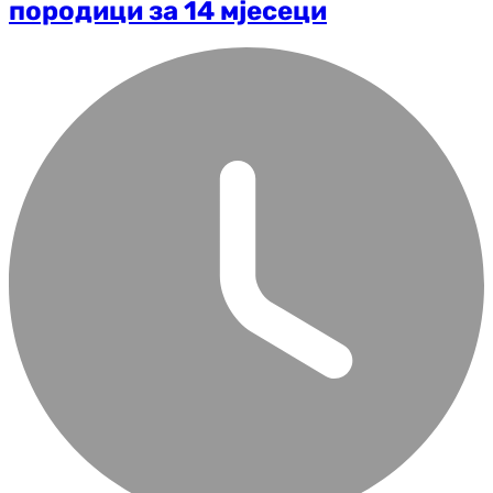
породици за 14 мјесеци