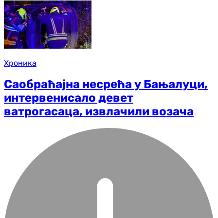
Хроника
Саобраћајна несрећа у Бањалуци,
интервенисало девет
ватрогасаца, извлачили возача