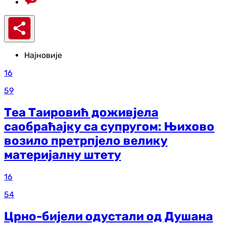
Најновије
16
59
Теа Таировић доживјела
саобраћајку са супругом: Њихово
возило претрпјело велику
материјалну штету
16
54
Црно-бијели одустали од Душана