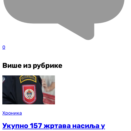
0
Више из рубрике
Хроника
Укупно 157 жртава насиља у