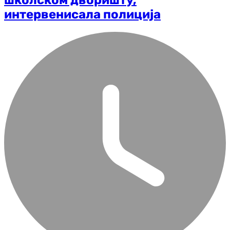
школском дворишту,
интервенисала полиција