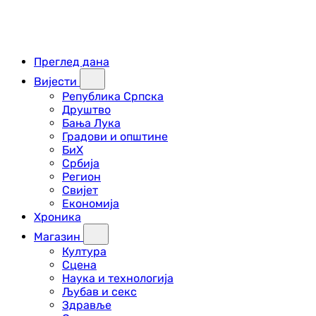
Преглед дана
Вијести
Република Српска
Друштво
Бања Лука
Градови и општине
БиХ
Србија
Регион
Свијет
Економија
Хроника
Магазин
Култура
Сцена
Наука и технологија
Љубав и секс
Здравље