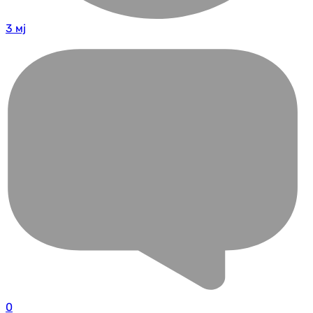
3 мј
0