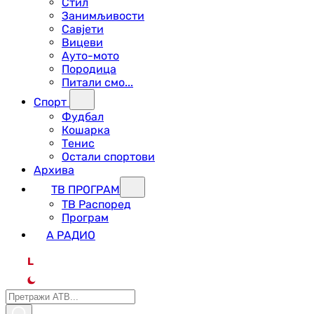
Стил
Занимљивости
Савјети
Вицеви
Ауто-мото
Породица
Питали смо...
Спорт
Фудбал
Кошарка
Тенис
Остали спортови
Архива
ТВ ПРОГРАМ
ТВ Распоред
Програм
А РАДИО
L