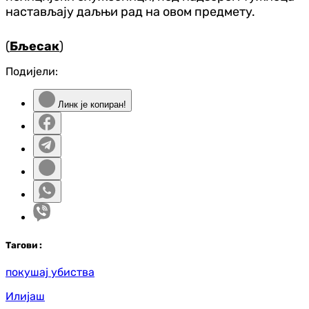
настављају даљњи рад на овом предмету.
(
Бљесак
)
Подијели:
Линк је копиран!
Таг
ови
:
покушај убиства
Илијаш