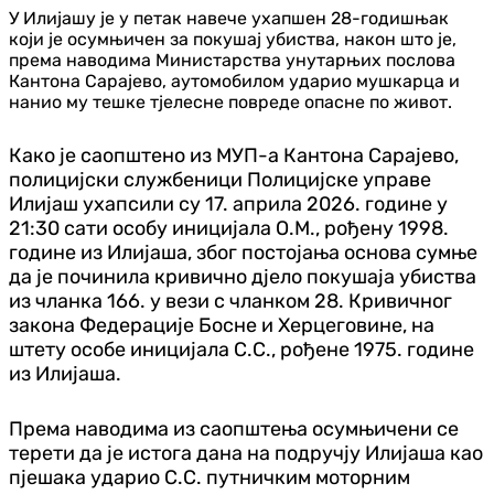
У Илијашу је у петак навече ухапшен 28-годишњак
који је осумњичен за покушај убиства, након што је,
према наводима Министарства унутарњих послова
Кантона Сарајево, аутомобилом ударио мушкарца и
нанио му тешке тјелесне повреде опасне по живот.
Како је саопштено из МУП-а Кантона Сарајево,
полицијски службеници Полицијске управе
Илијаш ухапсили су 17. априла 2026. године у
21:30 сати особу иницијала О.М., рођену 1998.
године из Илијаша, због постојања основа сумње
да је починила кривично д‌јело покушаја убиства
из чланка 166. у вези с чланком 28. Кривичног
закона Федерације Босне и Херцеговине, на
штету особе иницијала С.С., рођене 1975. године
из Илијаша.
Према наводима из саопштења осумњичени се
терети да је истога дана на подручју Илијаша као
пјешака ударио С.С. путничким моторним