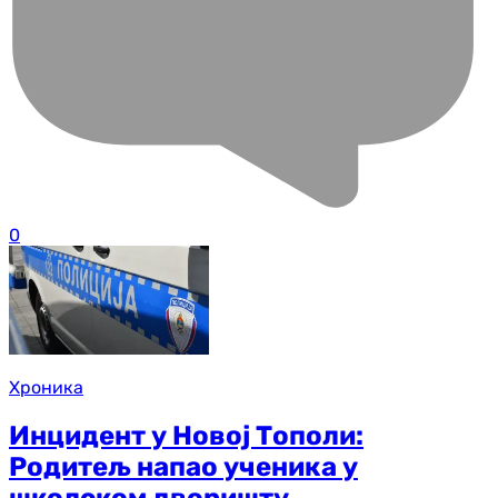
0
Хроника
Инцидент у Новој Тополи:
Родитељ напао ученика у