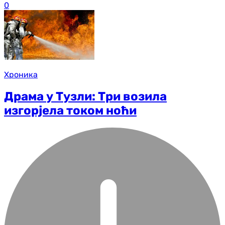
0
Хроника
Драма у Тузли: Три возила
изгорјела током ноћи