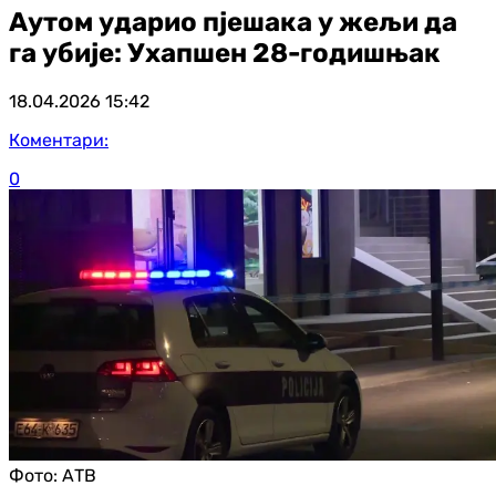
Аутом ударио пјешака у жељи да
га убије: Ухапшен 28-годишњак
18.04.2026
15:42
Коментари:
0
Фото:
АТВ