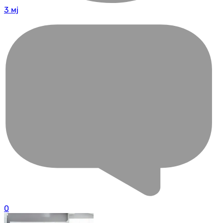
3 мј
0