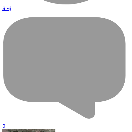
3 мј
0