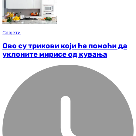
Савјети
Ово су трикови који ће помоћи да
уклоните мирисе од кувања