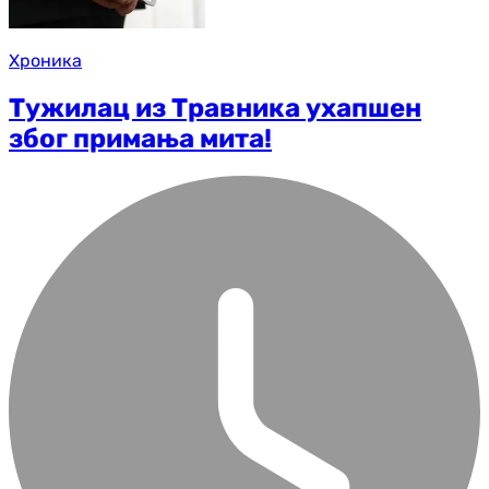
Хроника
Тужилац из Травника ухапшен
због примања мита!