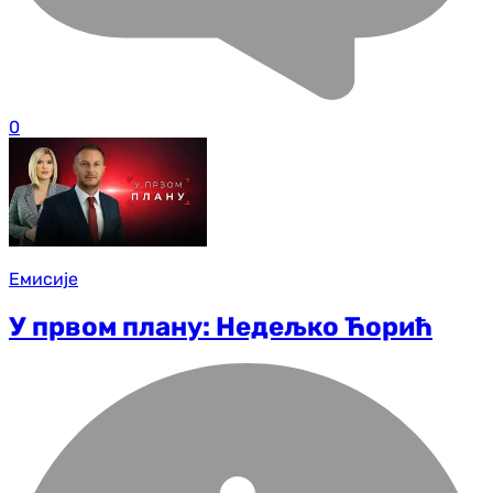
0
Емисије
У првом плану: Недељко Ћорић