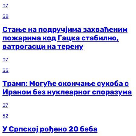
07
58
Стање на подручјима захваћеним
пожарима код Гацка стабилно,
ватрогасци на терену
07
55
Трамп: Могуће окончање сукоба с
Ираном без нуклеарног споразума
07
52
У Српској рођено 20 беба