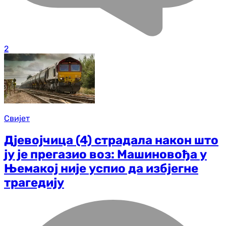
2
Свијет
Дјевојчица (4) страдала након што
ју је прегазио воз: Машиновођа у
Њемакој није успио да избјегне
трагедију