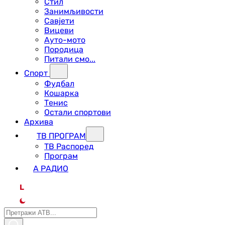
Стил
Занимљивости
Савјети
Вицеви
Ауто-мото
Породица
Питали смо...
Спорт
Фудбал
Кошарка
Тенис
Остали спортови
Архива
ТВ ПРОГРАМ
ТВ Распоред
Програм
А РАДИО
L