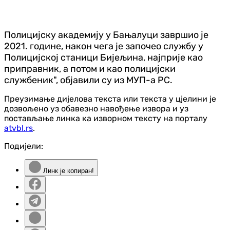
Полицијску академију у Бањалуци завршио је
2021. године, након чега је започео службу у
Полицијској станици Бијељина, најприје као
приправник, а потом и као полицијски
службеник", објавили су из МУП-а РС.
Преузимање дијелова текста или текста у цјелини је
дозвољено уз обавезно навођење извора и уз
постављање линка ка изворном тексту на порталу
atvbl.rs
.
Подијели:
Линк је копиран!