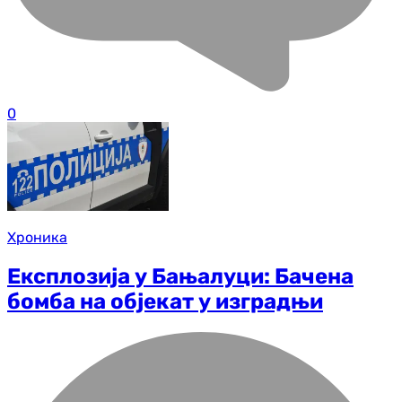
0
Хроника
Експлозија у Бањалуци: Бачена
бомба на објекат у изградњи