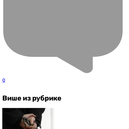
0
Више из рубрике