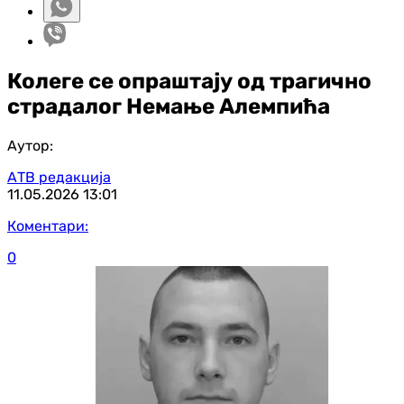
Колеге се опраштају од трагично
страдалог Немање Алемпића
Аутор:
АТВ редакција
11.05.2026
13:01
Коментари:
0