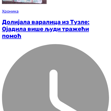
Хроника
Долијала варалица из Тузле:
Ојадила више људи тражећи
помоћ