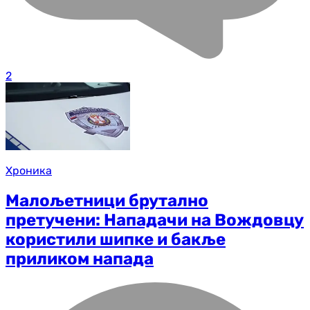
2
Хроника
Малољетници брутално
претучени: Нападачи на Вождовцу
користили шипке и бакље
приликом напада