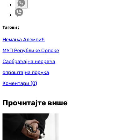
Таг
ови
:
Немања Алемпић
МУП Републике Српске
Саобраћајна несрећа
опроштајна порука
Коментари
(0)
Прочитајте више