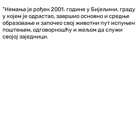
"Немања је рођен 2001. године у Бијељини, граду
у којем је одрастао, завршио основно и средње
образовање и започео свој животни пут испуњен
поштењем, одговорношћу и жељом да служи
својој заједници.