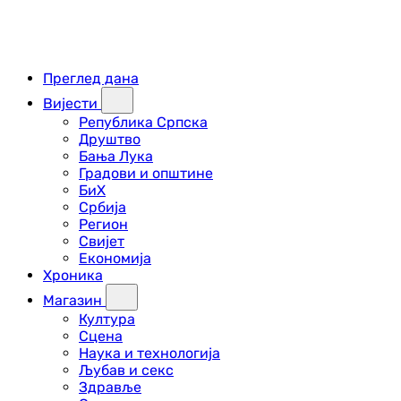
Преглед дана
Вијести
Република Српска
Друштво
Бања Лука
Градови и општине
БиХ
Србија
Регион
Свијет
Економија
Хроника
Магазин
Култура
Сцена
Наука и технологија
Љубав и секс
Здравље