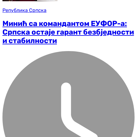
Република Српска
Минић са командантом ЕУФОР-а:
Српска остаје гарант безбједности
и стабилности