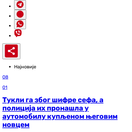
Најновије
08
01
Тукли га због шифре сефа, а
полиција их пронашла у
аутомобилу купљеном његовим
новцем