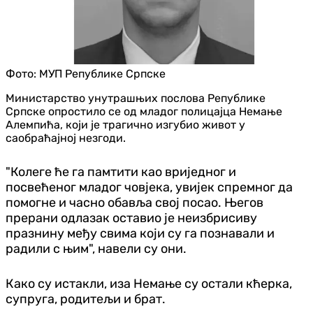
Фото:
МУП Републике Српске
Министарство унутрашњих послова Републике
Српске опростило се од младог полицајца Немање
Алемпића, који је трагично изгубио живот у
саобраћајној незгоди.
"Колеге ће га памтити као вриједног и
посвећеног младог човјека, увијек спремног да
помогне и часно обавља свој посао. Његов
прерани одлазак оставио је неизбрисиву
празнину међу свима који су га познавали и
радили с њим", навели су они.
Како су истакли, иза Немање су остали кћерка,
супруга, родитељи и брат.