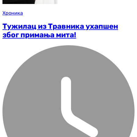
Хроника
Тужилац из Травника ухапшен
због примања мита!