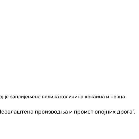
ј је заплијењена велика количина кокаина и новца.
"Неовлаштена производња и промет опојних дрога“.