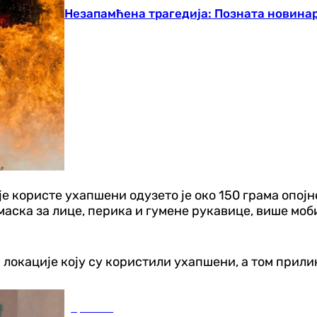
Незапамћена трагедија: Позната новинар
је користе ухапшени одузето је око 150 грама опој
маска за лице, перика и гумене рукавице, више моб
и локације коју су користили ухапшени, а том прили
Хроника