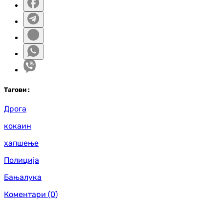
Таг
ови
:
Дрога
кокаин
хапшење
Полиција
Бањалука
Коментари
(0)