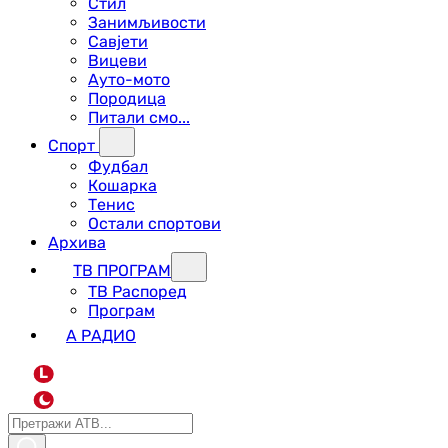
Стил
Занимљивости
Савјети
Вицеви
Ауто-мото
Породица
Питали смо...
Спорт
Фудбал
Кошарка
Тенис
Остали спортови
Архива
ТВ ПРОГРАМ
ТВ Распоред
Програм
А РАДИО
L