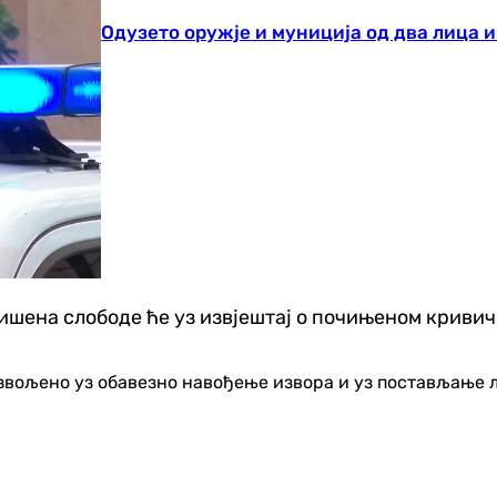
Одузето оружје и муниција од два лица 
шена слободе ће уз извјештај о почињеном кривичн
озвољено уз обавезно навођење извора и уз постављање 