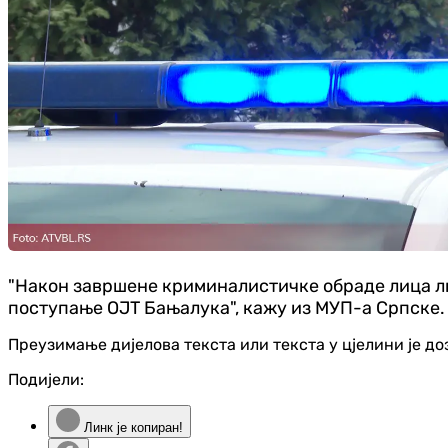
"Након завршене криминалистичке обраде лица ли
поступање ОЈТ Бањалука", кажу из МУП-а Српске.
Преузимање дијелова текста или текста у цјелини је д
Подијели:
Линк је копиран!