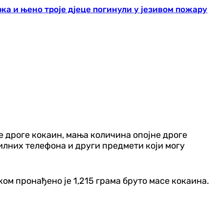
ка и њено троје дјеце погинули у језивом пожару
не дроге кокаин, мања количина опојне дроге
илних телефона и други предмети који могу
ком пронађено је 1,215 грама бруто масе кокаина.