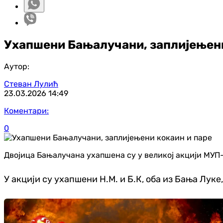
Ухапшени Бањалучани, заплијењени
Аутор:
Стеван Лулић
23.03.2026
14:49
Коментари:
0
Двојица Бањалучана ухапшена су у великој акцији МУП-
У акцији су ухапшени Н.М. и Б.К, оба из Бања Лук