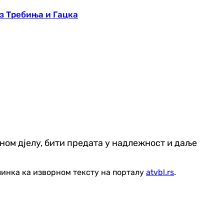
из Требиња и Гацка
ом дјелу, бити предата у надлежност и даље
линка ка изворном тексту на порталу
atvbl.rs
.