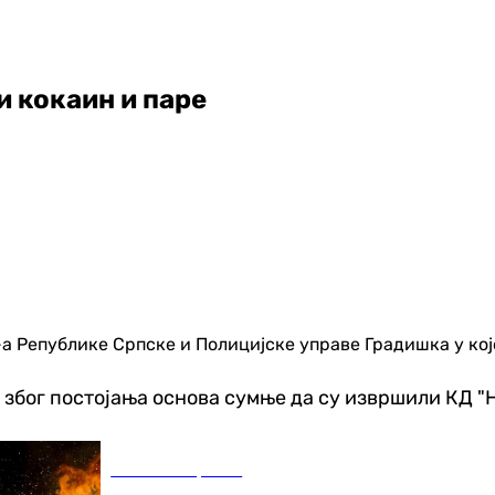
 кокаин и паре
а Републике Српске и Полицијске управе Градишка у којо
е, због постојања основа сумње да су извршили КД 
Остали спортови