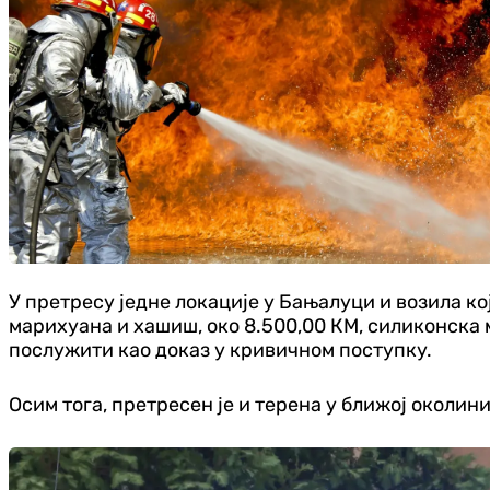
У претресу једне локације у Бањалуци и возила ко
марихуана и хашиш, око 8.500,00 КМ, силиконска 
послужити као доказ у кривичном поступку.
Осим тога, претресен је и терена у ближој околин