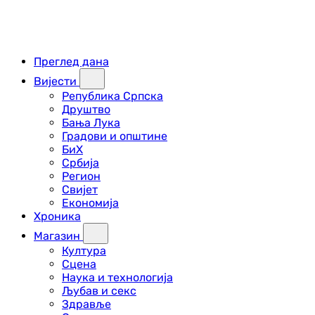
Преглед дана
Вијести
Република Српска
Друштво
Бања Лука
Градови и општине
БиХ
Србија
Регион
Свијет
Економија
Хроника
Магазин
Култура
Сцена
Наука и технологија
Љубав и секс
Здравље