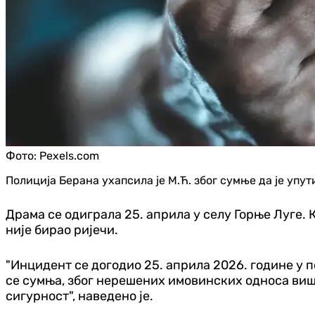
Фото:
Pexels.com
Полиција Берана ухапсила је М.Ћ. због сумње да је упу
Драма се одиграла 25. априла у селу Горње Луге
није бирао ријечи.
"Инцидент се догодио 25. априла 2026. године у 
се сумња, због нерешених имовинских односа виш
сигурност", наведено је.