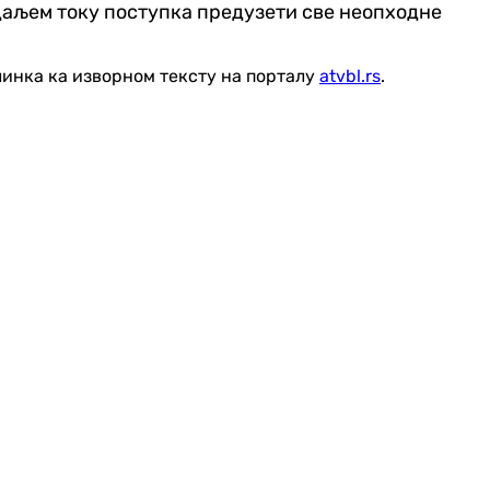
у даљем току поступка предузети све неопходне
линка ка изворном тексту на порталу
atvbl.rs
.