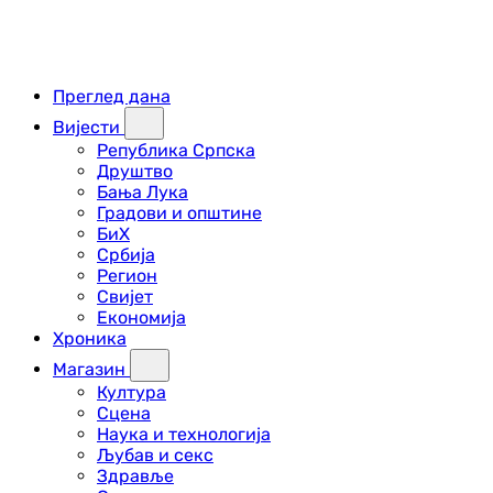
Преглед дана
Вијести
Република Српска
Друштво
Бања Лука
Градови и општине
БиХ
Србија
Регион
Свијет
Економија
Хроника
Магазин
Култура
Сцена
Наука и технологија
Љубав и секс
Здравље