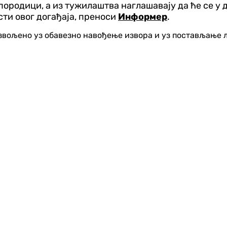
 породици, а из тужилаштва наглашавају да ће се 
сти овог догађаја, преноси
Информер
.
озвољено уз обавезно навођење извора и уз постављање 