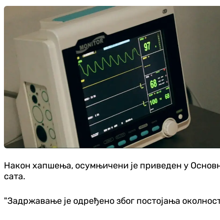
Након хапшења, осумњичени је приведен у Основн
сата.
"Задржавање је одређено због постојања околност