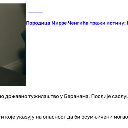
Регион
Породица Мирзе Ченгића тражи истину: Би
о државно тужилаштво у Беранама. Послије саслуш
и које указују на опасност да би осумњичени мога