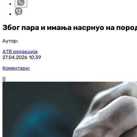
Због пара и имања насрнуо на поро
Аутор:
АТВ редакција
27.04.2026
10:39
Коментари:
0