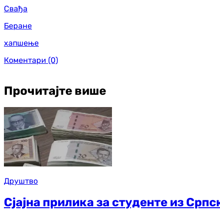
Свађа
Беране
хапшење
Коментари
(0)
Прочитајте више
Друштво
Сјајна прилика за студенте из Српс