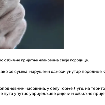
тио озбиљне пријетње члановима своје породице.
. Како се сумња, нарушени односи унутар породице
поподневним часовима, у селу Горње Луге, на терит
е пута упутио увриједљиве ријечи и озбиљне прије