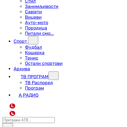
Стил
Занимљивости
Савјети
Вицеви
Ауто-мото
Породица
Питали смо...
Спорт
Фудбал
Кошарка
Тенис
Остали спортови
Архива
ТВ ПРОГРАМ
ТВ Распоред
Програм
А РАДИО
L