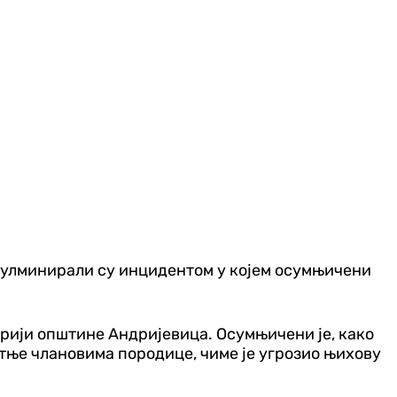
 кулминирали су инцидентом у којем осумњичени
орији општине Андријевица. Осумњичени је, како
тње члановима породице, чиме је угрозио њихову