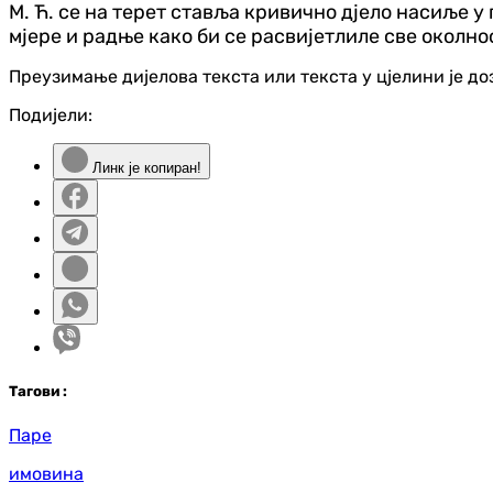
М. Ћ. се на терет ставља кривично дјело насиље у
мјере и радње како би се расвијетлиле све околно
Преузимање дијелова текста или текста у цјелини је д
Подијели:
Линк је копиран!
Таг
ови
:
Паре
имовина