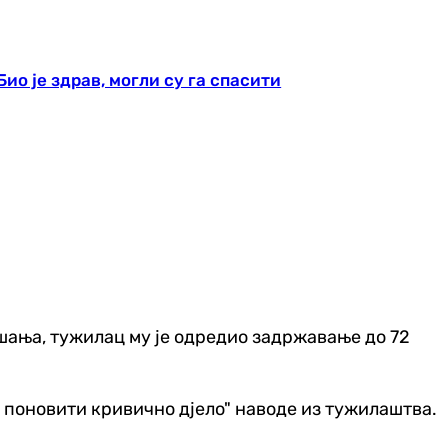
о је здрав, могли су га спасити
ања, тужилац му је одредио задржавање до 72
о поновити кривично дјело" наводе из тужилаштва.