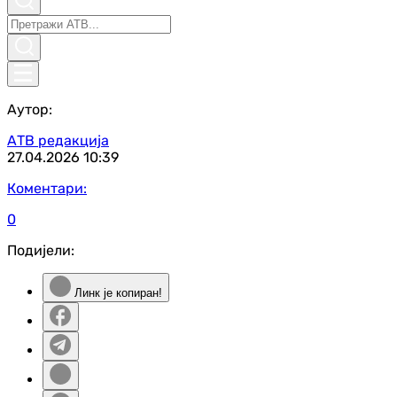
Аутор:
АТВ редакција
27.04.2026
10:39
Коментари:
0
Подијели:
Линк је копиран!