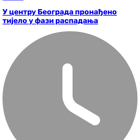
У центру Београда пронађено
тијело у фази распадања