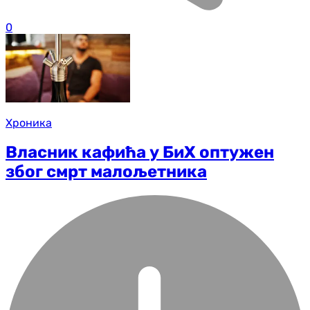
0
Хроника
Власник кафића у БиХ оптужен
због смрт малољетника