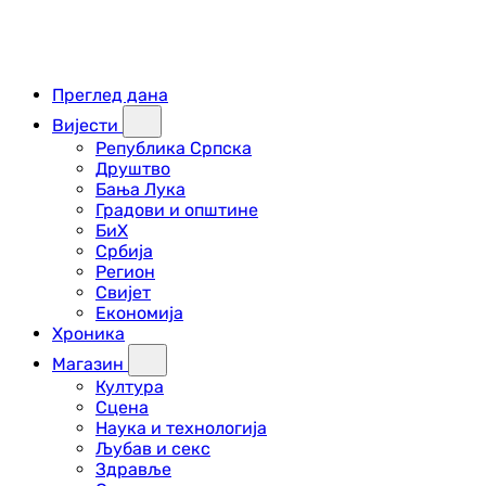
Преглед дана
Вијести
Република Српска
Друштво
Бања Лука
Градови и општине
БиХ
Србија
Регион
Свијет
Економија
Хроника
Магазин
Култура
Сцена
Наука и технологија
Љубав и секс
Здравље