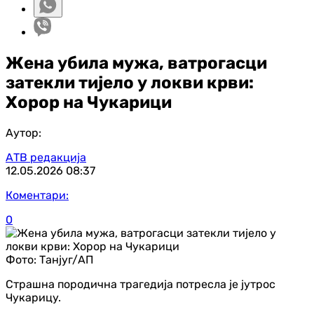
Жена убила мужа, ватрогасци
затекли тијело у локви крви:
Хорор на Чукарици
Аутор:
АТВ редакција
12.05.2026
08:37
Коментари:
0
Фото:
Танјуг/АП
Страшна породична трагедија потресла је јутрос
Чукарицу.