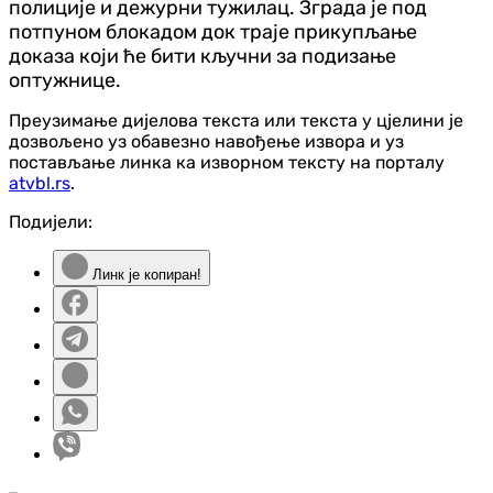
полиције и дежурни тужилац. Зграда је под
потпуном блокадом док траје прикупљање
доказа који ће бити кључни за подизање
оптужнице.
Преузимање дијелова текста или текста у цјелини је
дозвољено уз обавезно навођење извора и уз
постављање линка ка изворном тексту на порталу
atvbl.rs
.
Подијели:
Линк је копиран!