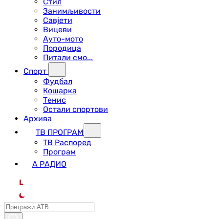
Стил
Занимљивости
Савјети
Вицеви
Ауто-мото
Породица
Питали смо...
Спорт
Фудбал
Кошарка
Тенис
Остали спортови
Архива
ТВ ПРОГРАМ
ТВ Распоред
Програм
А РАДИО
L