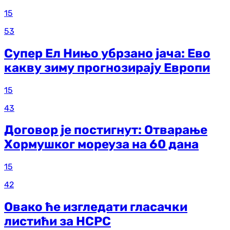
15
53
Супер Ел Нињо убрзано јача: Ево
какву зиму прогнозирају Европи
15
43
Договор је постигнут: Отварање
Хормушког мореуза на 60 дана
15
42
Овако ће изгледати гласачки
листићи за НСРС