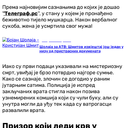
Према најновијим сазнањима до којих је дошао
'
'Телеграф.рс
'', у стану у којем је пронађено
беживотно тијело мушкарца. Након вербалног
сукоба, жена је усмртила свог мужа!
Република Српска
Шолаја за АТВ: Шмитов извјештај још један у
низу од пристрасних докумената
Иако су први подаци указивали на мистериозну
смрт, увиђај је брзо потврдио најгоре сумње.
Како се сазнаје, злочин се догодио у раним
јутарњим сатима. Полиција је испред
закључаних врата стигла након позива
узнемирених комшија који су чули буку, али су
унутра могли да уђу тек када су ватрогасци
развалили врата.
Призор који леди крв у