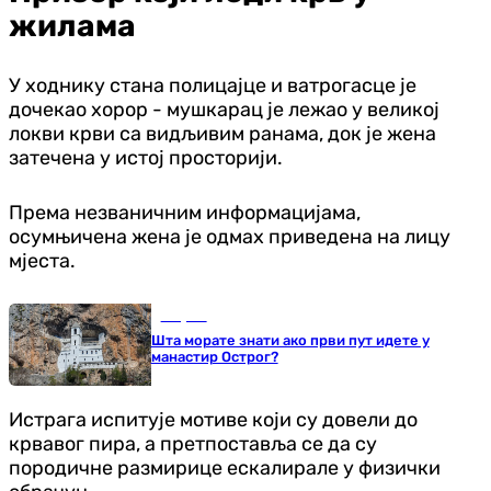
жилама
У ходнику стана полицајце и ватрогасце је
дочекао хорор - мушкарац је лежао у великој
локви крви са видљивим ранама, док је жена
затечена у истој просторији.
Према незваничним информацијама,
осумњичена жена је одмах приведена на лицу
мјеста.
Савјети
Шта морате знати ако први пут идете у
манастир Острог?
Истрага испитује мотиве који су довели до
крвавог пира, а претпоставља се да су
породичне размирице ескалирале у физички