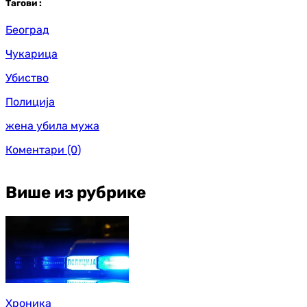
Таг
ови
:
Београд
Чукарица
Убиство
Полиција
жена убила мужа
Коментари
(0)
Више из рубрике
Хроника