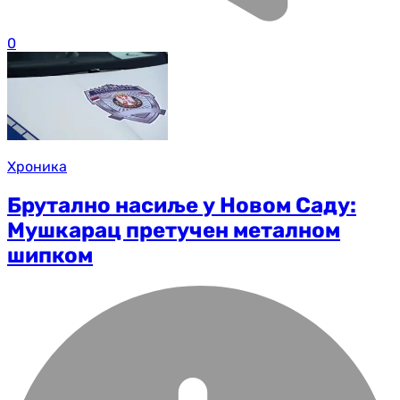
0
Хроника
Брутално насиље у Новом Саду:
Мушкарац претучен металном
шипком