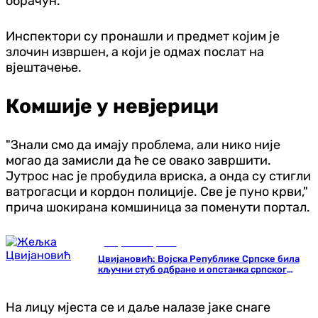
обрачун.
Инспектори су пронашли и предмет којим је
злочин извршен, а који је одмах послат на
вјештачење.
Комшије у невјерици
"Знали смо да имају проблема, али нико није
могао да замисли да ће се овако завршити.
Јутрос нас је пробудила вриска, а онда су стигли
ватрогасци и кордон полиције. Све је пуно крви,"
прича шокирана комшиница за поменути портал.
Република Српска
Цвијановић: Војска Републике Српске била
кључни стуб одбране и опстанка српског
народа
На лицу мјеста се и даље налазе јаке снаге