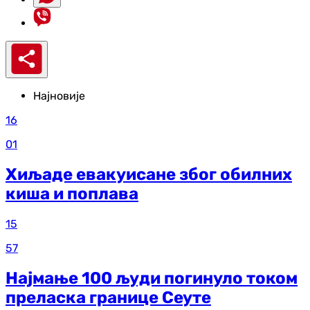
Најновије
16
01
Хиљаде евакуисане због обилних
киша и поплава
15
57
Најмање 100 људи погинуло током
преласка границе Сеуте