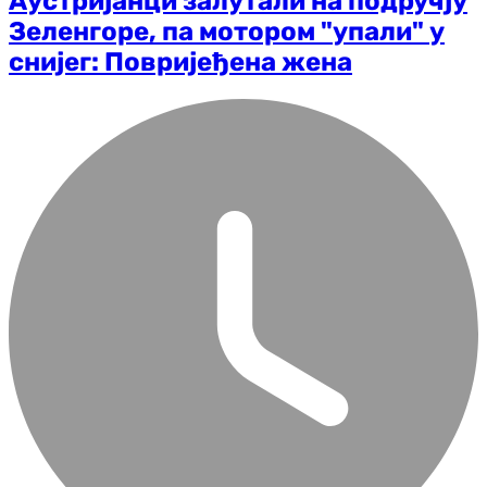
Аустријанци залутали на подручју
Зеленгоре, па мотором "упали" у
снијег: Повријеђена жена