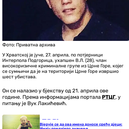
Фото:
Приватна архива
У Хрватској је јуче, 27. априла, по потјерници
Интерпола Подгорица, ухапшен В.Л. (28), члан
високоризичне криминалне групе из Црне Горе, којег
се сумњичи да је на територији Црне Горе извршио
шест убистава.
Он се налазио у бјекству од 21. априла ове
године. Према информацијама портала
РТЦГ
, у
питању је Вук Лакићевић.
Породица
Вјерује се да ова имена доносе срећу дјеци:
Имају прелијепо значење