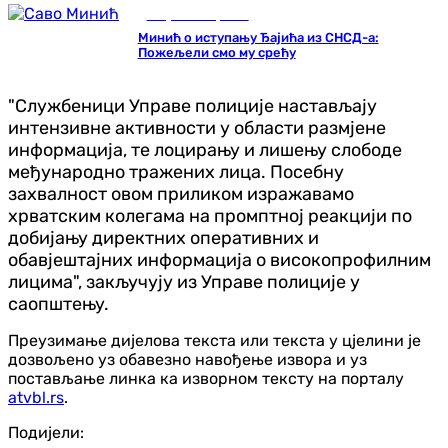
Република Српска
Минић о иступању Ђајића из СНСД-а:
Пожељели смо му срећу
"Службеници Управе полиције настављају
интензивне активности у области размјене
информација, те лоцирању и лишењу слободе
међународно тражених лица. Посебну
захвалност овом приликом изражавамо
хрватским колегама на промптној реакцији по
добијању директних оперативних и
обавјештајних информација о високопрофилним
лицима", закључују из Управе полиције у
саопштењу.
Преузимање дијелова текста или текста у цјелини је
дозвољено уз обавезно навођење извора и уз
постављање линка ка изворном тексту на порталу
atvbl.rs
.
Подијели: