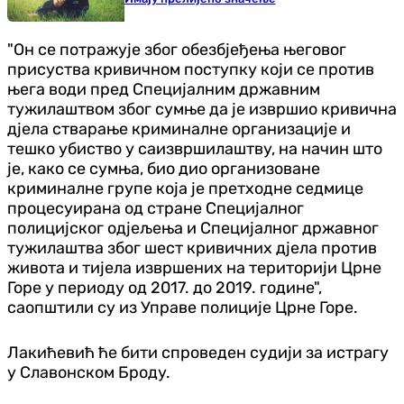
"Он се потражује због обезбјеђења његовог
присуства кривичном поступку који се против
њега води пред Специјалним државним
тужилаштвом због сумње да је извршио кривична
дјела стварање криминалне организације и
тешко убиство у саизвршилаштву, на начин што
је, како се сумња, био дио организоване
криминалне групе која је претходне седмице
процесуирана од стране Специјалног
полицијског одјељења и Специјалног државног
тужилаштва због шест кривичних дјела против
живота и тијела извршених на територији Црне
Горе у периоду од 2017. до 2019. године",
саопштили су из Управе полиције Црне Горе.
Лакићевић ће бити спроведен судији за истрагу
у Славонском Броду.