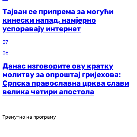
Тајван се припрема за могући
кинески напад, намјерно
успоравају интернет
07
06
Данас изговорите ову кратку
молитву за опроштај гријехова:
Српска православна црква слави
велика четири апостола
Тренутно на програму