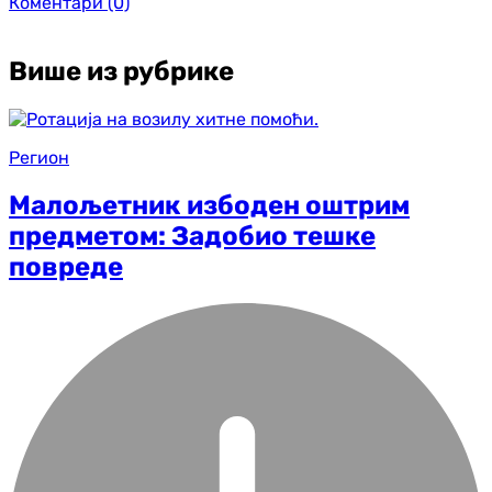
Коментари
(0)
Више из рубрике
Регион
Малољетник избоден оштрим
предметом: Задобио тешке
повреде