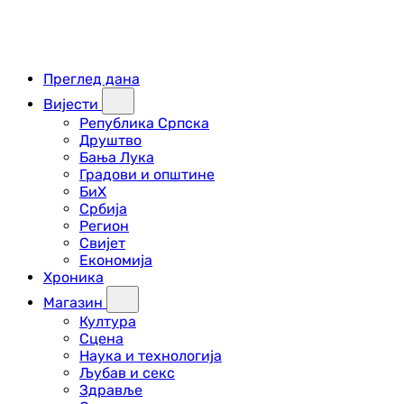
Преглед дана
Вијести
Република Српска
Друштво
Бања Лука
Градови и општине
БиХ
Србија
Регион
Свијет
Економија
Хроника
Магазин
Култура
Сцена
Наука и технологија
Љубав и секс
Здравље