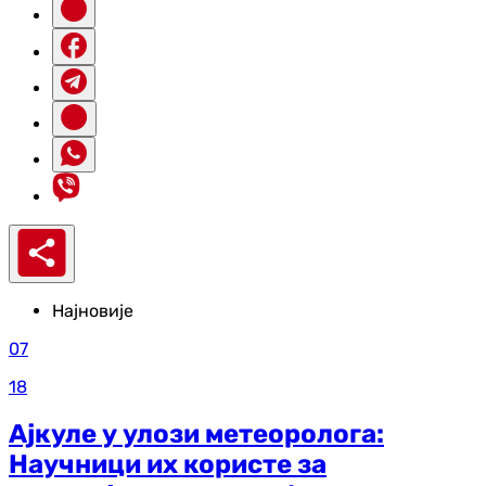
Најновије
07
18
Ајкуле у улози метеоролога:
Научници их користе за