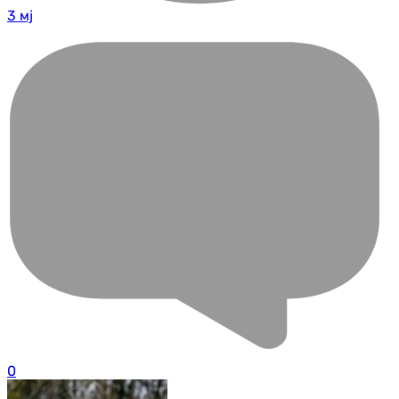
3 мј
0