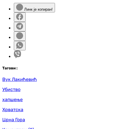
Линк је копиран!
Таг
ови
:
Вук Лакићевић
Убиство
хапшење
Хрватска
Црна Гора