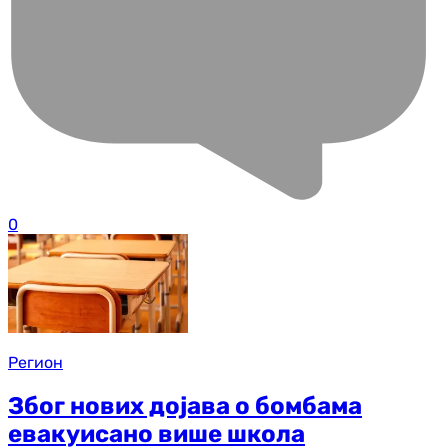
0
Регион
Због нових дојава о бомбама
евакуисано више школа