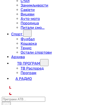
Стил
Занимљивости
Савјети
Вицеви
Ауто-мото
Породица
Питали смо...
Спорт
Фудбал
Кошарка
Тенис
Остали спортови
Архива
ТВ ПРОГРАМ
ТВ Распоред
Програм
А РАДИО
L