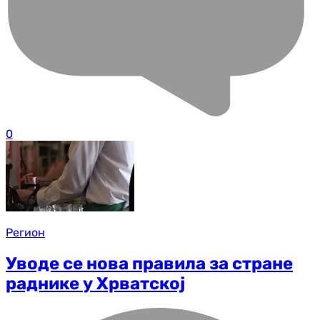
0
Регион
Уводе се нова правила за стране
раднике у Хрватској