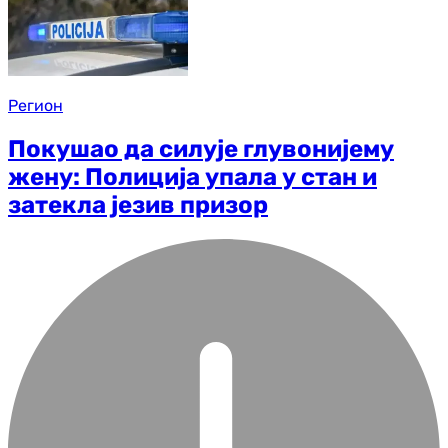
Регион
Покушао да силује глувонијему
жену: Полиција упала у стан и
затекла језив призор