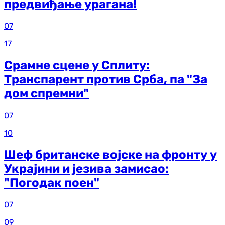
предвиђање урагана!
07
17
Срамне сцене у Сплиту:
Транспарент против Срба, па "За
дом спремни"
07
10
Шеф британске војске на фронту у
Украјини и језива замисао:
"Погодак поен"
07
09