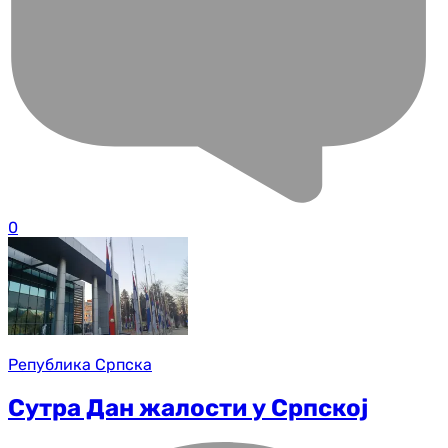
0
Република Српска
Сутра Дан жалости у Српској