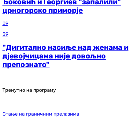
Ђоковић и Георгиев "запалили"
црногорско приморје
09
39
"Дигитално насиље над женама и
дјевојчицама није довољно
препознато"
Тренутно на програму
Стање на граничним прелазима