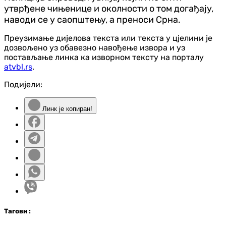
утврђене чињенице и околности о том догађају,
наводи се у саопштењу, а преноси Срна.
Преузимање дијелова текста или текста у цјелини је
дозвољено уз обавезно навођење извора и уз
постављање линка ка изворном тексту на порталу
atvbl.rs
.
Подијели:
Линк је копиран!
Таг
ови
: