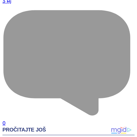
3 мј
0