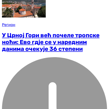
Регион
У Црној Гори већ почеле тропске
ноћи: Ево гдје се у наредним
данима очекује 36 степени