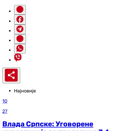
Најновије
10
27
Влада Српске: Уговорене