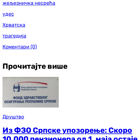
жељезничка несрећа
удес
Хрватска
трагедија
Коментари
(0)
Прочитајте више
Друштво
Из ФЗО Српске упозорење: Скоро
10.000 пензионера од 1. маја остаје