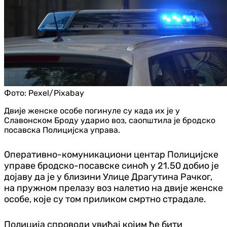
Фото:
Pexel/Pixabay
Двије женске особе погинуле су када их је у
Славонском Броду ударио воз, саопштила је бродско
посавска Полицијска управа.
Оперативно-комуникациони центар Полицијске
управе бродско-посавске синоћ у 21.50 добио је
дојаву да је у близини Улице Драгутина Рачког,
на пружном прелазу воз налетио на двије женске
особе, које су том приликом смртно страдале.
Полиција спроводи увиђај којим ће бити