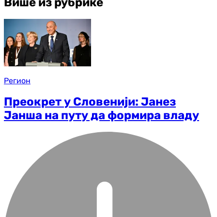
Више из рубрике
Регион
Преокрет у Словенији: Јанез
Јанша на путу да формира владу