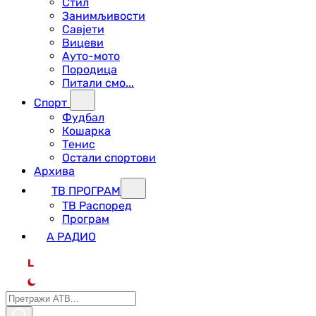
Стил
Занимљивости
Савјети
Вицеви
Ауто-мото
Породица
Питали смо...
Спорт
Фудбал
Кошарка
Тенис
Остали спортови
Архива
ТВ ПРОГРАМ
ТВ Распоред
Програм
А РАДИО
L