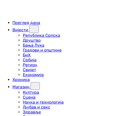
Преглед дана
Вијести
Република Српска
Друштво
Бања Лука
Градови и општине
БиХ
Србија
Регион
Свијет
Економија
Хроника
Магазин
Култура
Сцена
Наука и технологија
Љубав и секс
Здравље