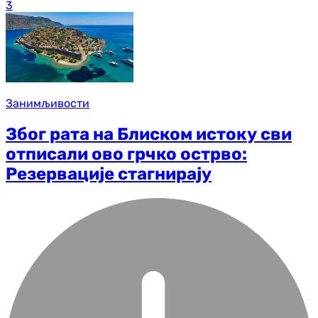
3
Занимљивости
Због рата на Блиском истоку сви
отписали ово грчко острво:
Резервације стагнирају