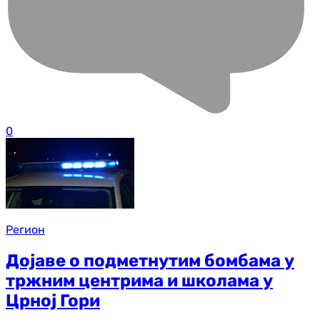
0
Регион
Дојаве о подметнутим бомбама у
тржним центрима и школама у
Црној Гори