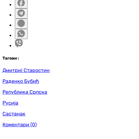
Таг
ови
:
Дмитриј Старостин
Раденко Бубић
Република Српска
Русија
Састанак
Коментари
(0)