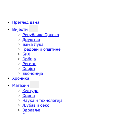
Преглед дана
Вијести
Република Српска
Друштво
Бања Лука
Градови и општине
БиХ
Србија
Регион
Свијет
Економија
Хроника
Магазин
Култура
Сцена
Наука и технологија
Љубав и секс
Здравље