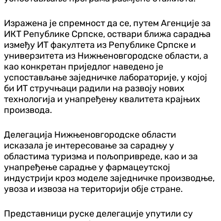
Изражена је спремност да се, путем Агенције за
ИКТ Републике Српске, оствари ближа сарадња
између ИТ факултета из Републике Српске и
универзитета из Нижњеновгородске области, а
као конкретан приједлог наведено је
успостављање заједничке лабораторије, у којој
би ИТ стручњаци радили на развоју нових
технологија и унапређењу квалитета крајњих
производа.
Делегација Нижњеновгородске области
исказала је интересовање за сарадњу у
областима туризма и пољопривреде, као и за
унапређење сарадње у фармацеутској
индустрији кроз моделе заједничке производње,
увоза и извоза на територији обје стране.
Представници руске делегације упутили су