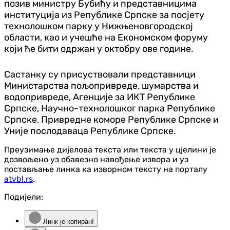
позив министру Бубићу и представницима
институција из Републике Српске за посјету
технолошком парку у Нижњеновгородској
области, као и учешће на Економском форуму
који ће бити одржан у октобру ове године.
Састанку су присуствовали представници
Министарства пољопривреде, шумарства и
водопривреде, Агенције за ИКТ Републике
Српске, Научно-технолошког парка Републике
Српске, Привредне коморе Републике Српске и
Уније послодаваца Републике Српске.
Преузимање дијелова текста или текста у цјелини је
дозвољено уз обавезно навођење извора и уз
постављање линка ка изворном тексту на порталу
atvbl.rs
.
Подијели:
Линк је копиран!