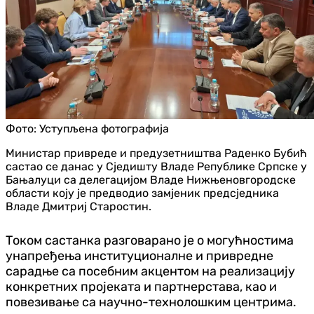
Фото:
Уступљена фотографија
Министар привреде и предузетништва Раденко Бубић
састао се данас у Сједишту Владе Републике Српске у
Бањалуци са делегацијом Владе Нижњеновгородске
области коју је предводио замјеник предсједника
Владе Дмитриј Старостин.
Током састанка разговарано је о могућностима
унапређења институционалне и привредне
сарадње са посебним акцентом на реализацију
конкретних пројеката и партнерстава, као и
повезивање са научно-технолошким центрима.