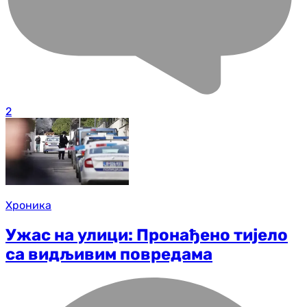
2
Хроника
Ужас на улици: Пронађено тијело
са видљивим повредама