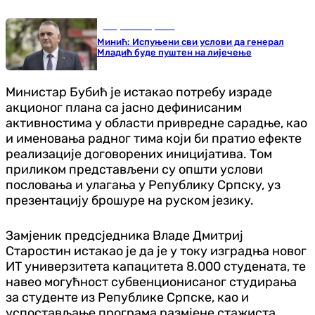
Република Српска
Минић: Испуњени сви услови да генерал
Младић буде пуштен на лијечење
Министар Бубић је истакао потребу израде
акционог плана са јасно дефинисаним
активностима у области привредне сарадње, као
и именовања радног тима који би пратио ефекте
реализације договорених иницијатива. Том
приликом представљени су општи услови
пословања и улагања у Републику Српску, уз
презентацију брошуре на руском језику.
Замјеник предсједника Владе Дмитриј
Старостин истакао је да је у току изградња новог
ИТ универзитета капацитета 8.000 студената, те
навео могућност субвенционисаног студирања
за студенте из Републике Српске, као и
успостављање програма размјене стажиста.