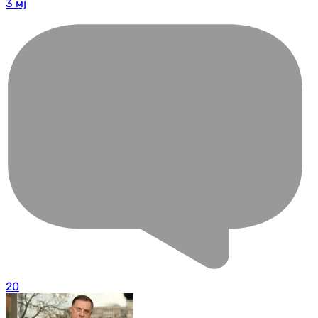
3 мј
20