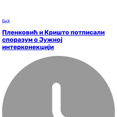
БиХ
Пленковић и Кришто потписали
споразум о Јужној
интерконекцији