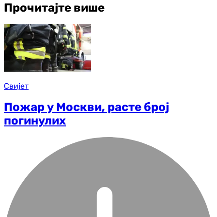
Прочитајте више
Свијет
Пожар у Москви, расте број
погинулих