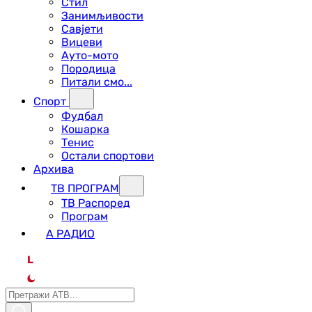
Стил
Занимљивости
Савјети
Вицеви
Ауто-мото
Породица
Питали смо...
Спорт
Фудбал
Кошарка
Тенис
Остали спортови
Архива
ТВ ПРОГРАМ
ТВ Распоред
Програм
А РАДИО
L