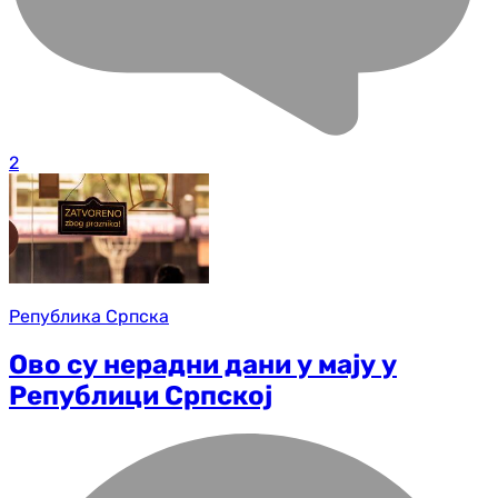
2
Република Српска
Ово су нерадни дани у мају у
Републици Српској