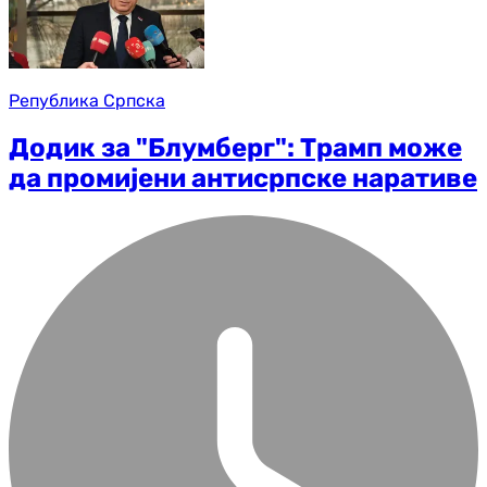
Република Српска
Додик за "Блумберг": Трамп може
да промијени антисрпске наративе