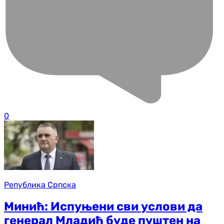
0
Република Српска
Минић: Испуњени сви услови да
генерал Младић буде пуштен на