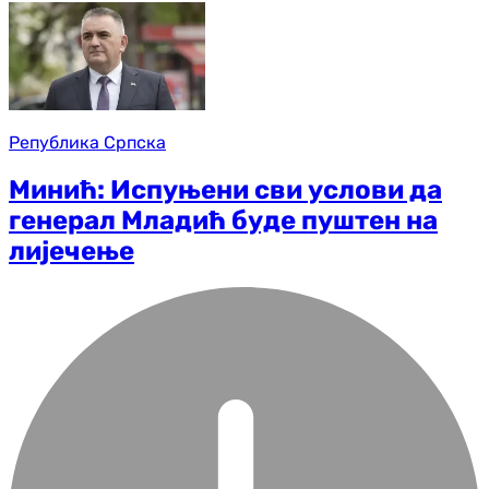
Република Српска
Минић: Испуњени сви услови да
генерал Младић буде пуштен на
лијечење