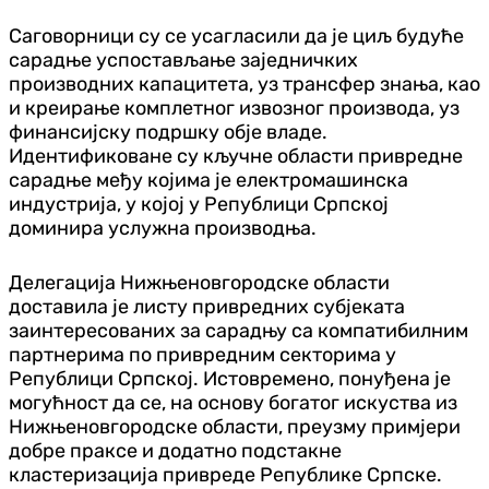
Саговорници су се усагласили да је циљ будуће
сарадње успостављање заједничких
производних капацитета, уз трансфер знања, као
и креирање комплетног извозног производа, уз
финансијску подршку обје владе.
Идентификоване су кључне области привредне
сарадње међу којима је електромашинска
индустрија, у којој у Републици Српској
доминира услужна производња.
Делегација Нижњеновгородске области
доставила је листу привредних субјеката
заинтересованих за сарадњу са компатибилним
партнерима по привредним секторима у
Републици Српској. Истовремено, понуђена је
могућност да се, на основу богатог искуства из
Нижњеновгородске области, преузму примјери
добре праксе и додатно подстакне
кластеризација привреде Републике Српске.