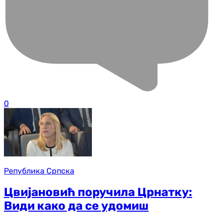
0
Република Српска
Цвијановић поручила Црнатку:
Види како да се удомиш