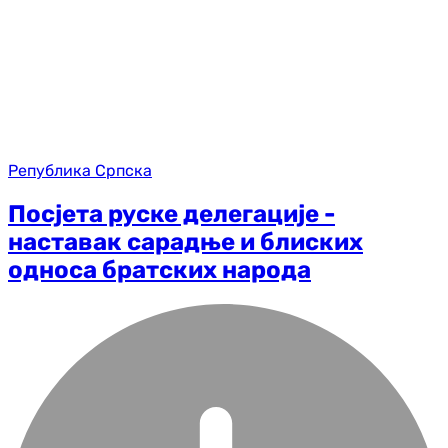
Република Српска
Посјета руске делегације -
наставак сарадње и блиских
односа братских народа