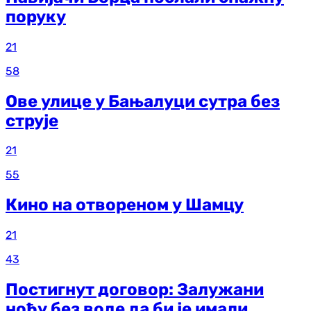
поруку
21
58
Ове улице у Бањалуци сутра без
струје
21
55
Кино на отвореном у Шамцу
21
43
Постигнут договор: Залужани
ноћу без воде да би је имали