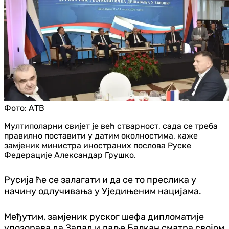
Фото:
АТВ
Мултиполарни свијет је већ стварност, сада се треба
правилно поставити у датим околностима, каже
замјеник министра иностраних послова Руске
Федерације Александар Грушко.
Русија ће се залагати и да се то преслика у
начину одлучивања у Уједињеним нацијама.
Међутим, замјеник руског шефа дипломатије
упозорава да Запад и даље Балкан сматра својом