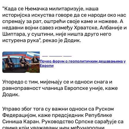
"Када се Њемачка милитаризује, наша
историјска искуства говоре да се народи око нас
спремају за рат, оштрећи своје каме и ножеве. А
недавни војни савез између Хрватске, Албаније и
Шиптара, у суштини, није ништа друго него
истурена рука", рекао је Додик.
Република Српска
Почео форум о геополитичким дешавањима у
Европи
Упоредо с тим, мијењају се и односи снага и
равноправност чланица Европске уније, каже
Додик.
Управо због тога су важни односи са Руском
Федерацијом, каже предсједник Републике
Синиша Каран. Руководство Српске сарађује са
свима који уважавању њен међународни