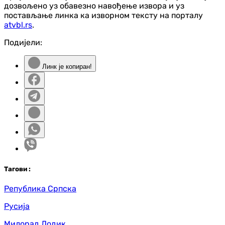
дозвољено уз обавезно навођење извора и уз
постављање линка ка изворном тексту на порталу
atvbl.rs
.
Подијели:
Линк је копиран!
Таг
ови
:
Република Српска
Русија
Милорад Додик