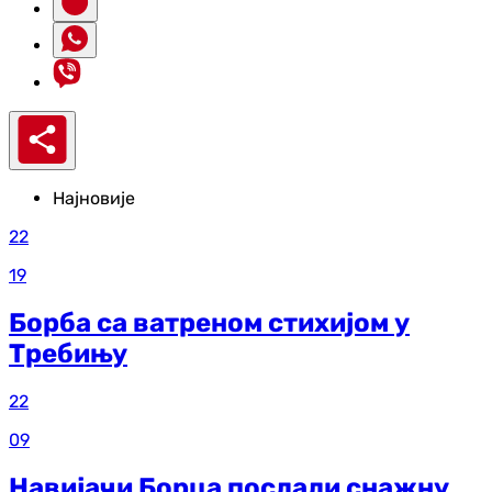
Најновије
22
19
Борба са ватреном стихијом у
Требињу
22
09
Навијачи Борца послали снажну