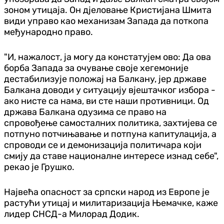
зоном утицаја. Он дјеловање Кристијана Шмита
види управо као механизам Запада да поткопа
међународно право.
"И, нажалост, ја могу да констатујем ово: Да ова
борба Запада за очување своје хегемоније
дестабилизује положај на Балкану, јер државе
Балкана доводи у ситуацију вјештачког избора -
ако нисте са нама, ви сте наши противници. Од
држава Балкана одузима се право на
спровођење самосталних политика, захтијева се
потпуно потчињавање и потпуна капитулација, а
спроводи се и демонизација политичара који
смију да ставе националне интересе изнад себе",
рекао је Грушко.
Највећа опасност за српски народ из Европе је
растући утицај и милитаризација Њемачке, каже
лидер СНСД-а Милорад Додик.