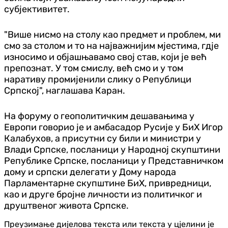
субјективитет.
"Више нисмо на столу као предмет и проблем, ми
смо за столом и то на најважнијим мјестима, гдје
износимо и објашњавамо свој став, који је већ
препознат. У том смислу, већ смо и у том
наративу промијенили слику о Републици
Српској", наглашава Каран.
На форуму о геополитичким дешавањима у
Европи говорио је и амбасадор Русије у БиХ Игор
Калабухов, а присутни су били и министри у
Влади Српске, посланици у Народној скупштини
Републике Српске, посланици у Представничком
дому и српски делегати у Дому народа
Парламентарне скупштине БиХ, привредници,
као и друге бројне личности из политичког и
друштвеног живота Српске.
Преузимање дијелова текста или текста у цјелини је