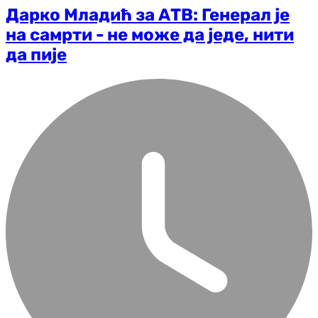
Дарко Младић за АТВ: Генерал је
на самрти - не може да једе, нити
да пије