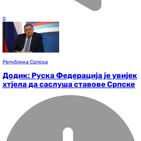
0
Република Српска
Додик: Руска Федерација је увијек
хтјела да саслуша ставове Српске