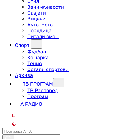
Стил
Занимљивости
Савјети
Вицеви
Ауто-мото
Породица
Питали смо...
Спорт
Фудбал
Кошарка
Тенис
Остали спортови
Архива
ТВ ПРОГРАМ
ТВ Распоред
Програм
А РАДИО
L