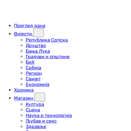
Преглед дана
Вијести
Република Српска
Друштво
Бања Лука
Градови и општине
БиХ
Србија
Регион
Свијет
Економија
Хроника
Магазин
Култура
Сцена
Наука и технологија
Љубав и секс
Здравље