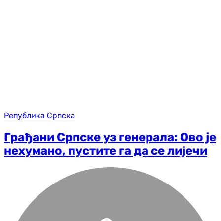
Република Српска
Грађани Српске уз генерала: Ово је
нехумано, пустите га да се лијечи