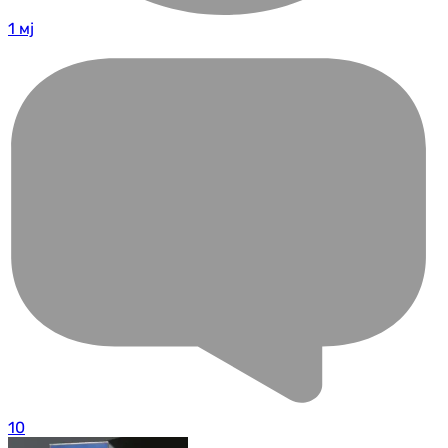
1 мј
10