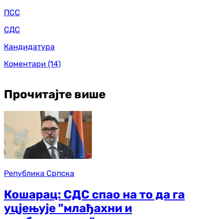
ПСС
СДС
Кандидатура
Коментари
(14)
Прочитајте више
Република Српска
Кошарац: СДС спао на то да га
уцјењује "млађахни и