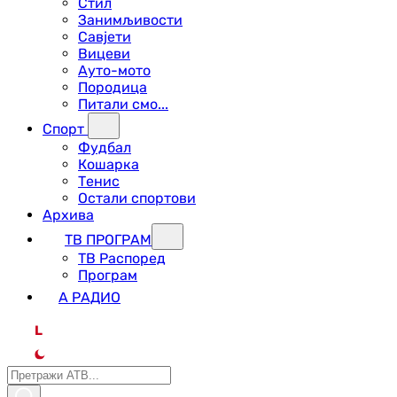
Стил
Занимљивости
Савјети
Вицеви
Ауто-мото
Породица
Питали смо...
Спорт
Фудбал
Кошарка
Тенис
Остали спортови
Архива
ТВ ПРОГРАМ
ТВ Распоред
Програм
А РАДИО
L