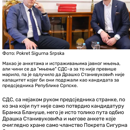
Фото:
Pokret Sigurna Srpska
Махао је анкетама и истраживањима јавног мњења,
али чини се да "мњење" СДС-а за то није превише
марило, па је одлучило да Драшко Станивуковић није
капацитет којег би они подржали као кандидата за
предсједника Републике Српске.
СДС, са нејаком руком предсједника странке, по
ко зна који пут није само потврдио кандидатуру
Бранка Блануше, него је исто толико пута одбио
Драшка Станивуковића и његове анкете које
очигледно хране само чланство Покрета Сигурна