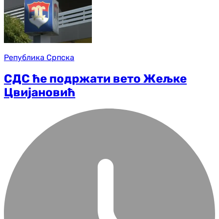
Република Српска
СДС ће подржати вето Жељке
Цвијановић