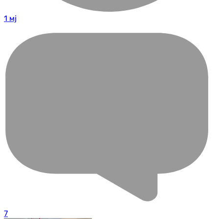
1 мј
7