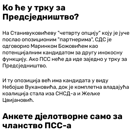
Ко ће у трку за
Предсједништво?
На Станивуковићеву "четврту опцију" коју је јуче
послао опозиционим "партнерима", СДС је
одговорио Маринком Божовићем као
потенцијалним кандидатом за другу инокосну
функцију. Ако ПСС неће да иде заједно у трку за
Предсједништво.
И ту опозиција већ има кандидата у виду
Небојше Вукановића, док је комплетна владајућа
коалиција стала иза СНСД-а и Жељке
Цвијановић.
Анкете дјелотворне само за
чланство ПСС-а