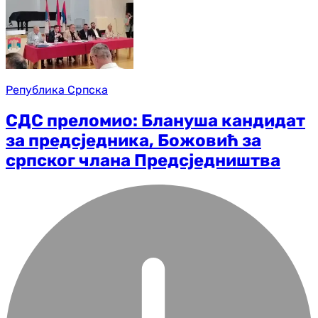
Република Српска
СДС преломио: Блануша кандидат
за предсједника, Божовић за
српског члана Предсједништва