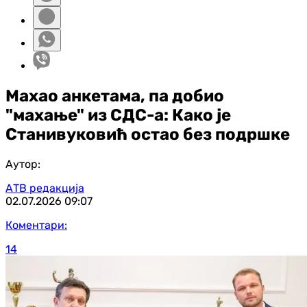
Махао анкетама, па добио
"махање" из СДС-а: Како је
Станивуковић остао без подршке
Аутор:
АТВ редакција
02.07.2026
09:07
Коментари:
14