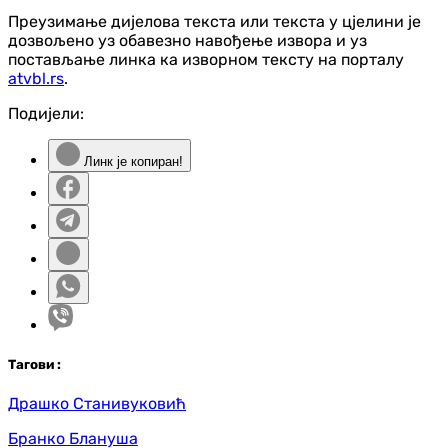
Преузимање дијелова текста или текста у цјелини је
дозвољено уз обавезно навођење извора и уз
постављање линка ка изворном тексту на порталу
atvbl.rs
.
Подијели:
Линк је копиран!
Таг
ови
:
Драшко Станивуковић
Бранко Блануша