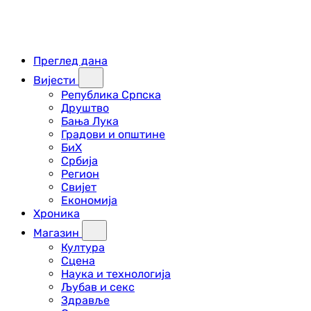
Преглед дана
Вијести
Република Српска
Друштво
Бања Лука
Градови и општине
БиХ
Србија
Регион
Свијет
Економија
Хроника
Магазин
Култура
Сцена
Наука и технологија
Љубав и секс
Здравље