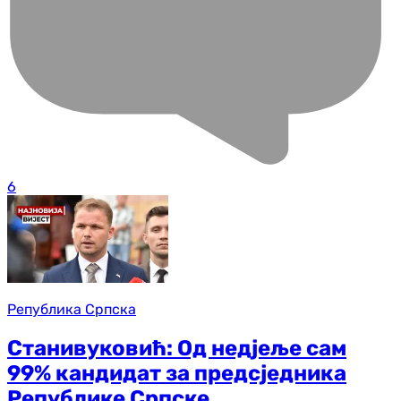
6
Република Српска
Станивуковић: Од недјеље сам
99% кандидат за предсједника
Републике Српске