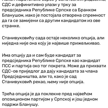
СДС и дефинитивно улази у трку за
предсједника Републике Српске са Бранком
Бланушом, иако је постојала отворена спремност
да га се замијени са другим кандидатом из ове
странке.
Станивуковићу сада остаје неколико опција, али
ниједна није она коју је највише прижељкивао.
Има опцију да и сам буде кандидат за
предсједника Републике Српске као кандидат
ПСС и партија око тог покрета. Може да прихвати
СДС-ов приједлог да дају кандидата за члана
Предсједништва, али то, како је сад
Станивуковић рекао, њему није опција.
Трећа опција је да поклекне пред највећом
опозиционом партијом у Српској и још једном
подржи Бланушу.