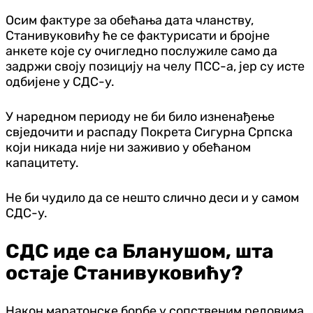
Осим фактуре за обећања дата чланству,
Станивуковићу ће се фактурисати и бројне
анкете које су очигледно послужиле само да
задржи своју позицију на челу ПСС-а, јер су исте
одбијене у СДС-у.
У наредном периоду не би било изненађење
свједочити и распаду Покрета Сигурна Српска
који никада није ни заживио у обећаном
капацитету.
Не би чудило да се нешто слично деси и у самом
СДС-у.
СДС иде са Бланушом, шта
остаје Станивуковићу?
Након маратонске борбе у сопственим редовима,