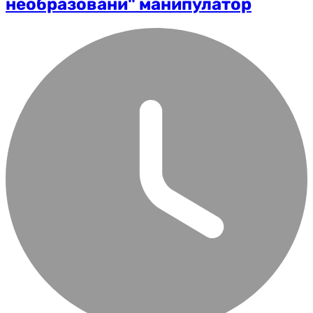
необразовани" манипулатор