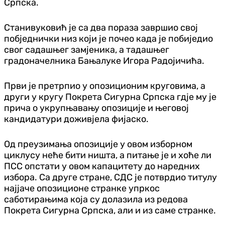
Српска.
Станивуковић је са два пораза завршио свој
побједнички низ који је почео када је побиједио
свог садашњег замјеника, а тадашњег
градоначелника Бањалуке Игора Радојичића.
Први је претрпио у опозиционим круговима, а
други у кругу Покрета Сигурна Српска гдје му је
прича о укрупњавању опозиције и његовој
кандидатури доживјела фијаско.
Од преузимања опозиције у овом изборном
циклусу неће бити ништа, а питање је и хоће ли
ПСС опстати у овом капацитету до наредних
избора. Са друге стране, СДС је потврдио титулу
најјаче опозиционе странке упркос
саботирањима која су долазила из редова
Покрета Сигурна Српска, али и из саме странке.