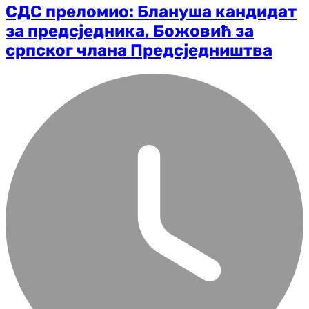
СДС преломио: Блануша кандидат
за предсједника, Божовић за
српског члана Предсједништва