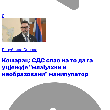
0
Република Српска
Кошарац: СДС спао на то да га
уцјењује "млађахни и
необразовани" манипулатор