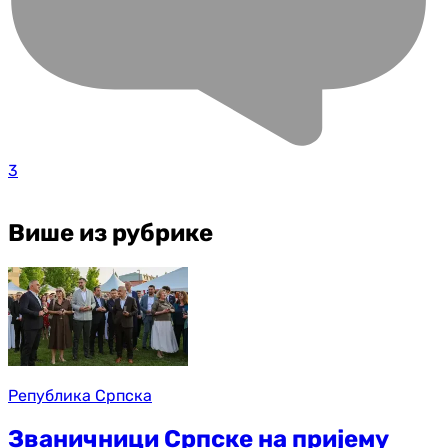
3
Више из рубрике
Република Српска
Званичници Српске на пријему