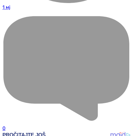
1 мј
0