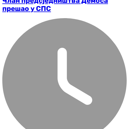
Члан предсједништва Демоса
прешао у СПС