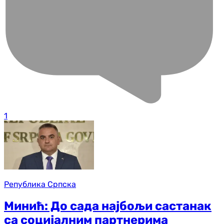
1
Република Српска
Минић: До сада најбољи састанак
са социјалним партнерима