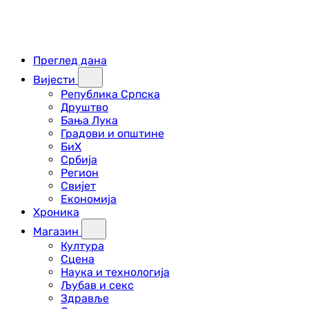
Преглед дана
Вијести
Република Српска
Друштво
Бања Лука
Градови и општине
БиХ
Србија
Регион
Свијет
Економија
Хроника
Магазин
Култура
Сцена
Наука и технологија
Љубав и секс
Здравље