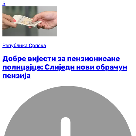
5
Република Српска
Добре вијести за пензионисане
полицајце: Слиједи нови обрачун
пензија