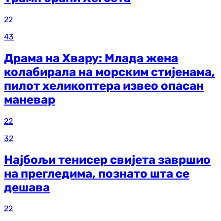
22
43
Драма на Хвару: Млада жена
колабирала на морским стијенама,
пилот хеликоптера извео опасан
маневар
22
32
Најбољи тенисер свијета завршио
на прегледима, познато шта се
дешава
22