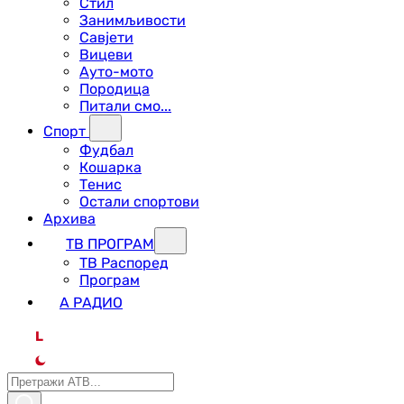
Стил
Занимљивости
Савјети
Вицеви
Ауто-мото
Породица
Питали смо...
Спорт
Фудбал
Кошарка
Тенис
Остали спортови
Архива
ТВ ПРОГРАМ
ТВ Распоред
Програм
А РАДИО
L