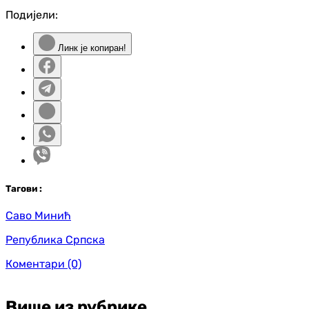
Подијели:
Линк је копиран!
Таг
ови
:
Саво Минић
Република Српска
Коментари
(0)
Више из рубрике