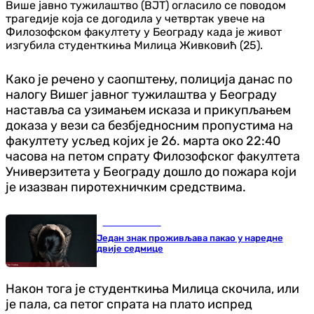
Више јавно тужилаштво (ВЈТ) огласило се поводом
трагедије која се догодила у четвртак увече на
Филозофском факултету у Београду када је живот
изгубила студенткиња Милица Живковић (25).
Како је речено у саопштењу, полиција данас по
налогу Вишег јавног тужилаштва у Београду
наставља са узимањем исказа и прикупљањем
доказа у вези са безбједносним пропустима на
факултету усљед којих је 26. марта око 22:40
часова на петом спрату Филозофског факултета
Универзитета у Београду дошло до пожара који
је изазван пиротехничким средствима.
Занимљивости
Један знак проживљава пакао у наредне
двије седмице
Након тога је студенткиња Милица скочила, или
је пала, са петог спрата на плато испред