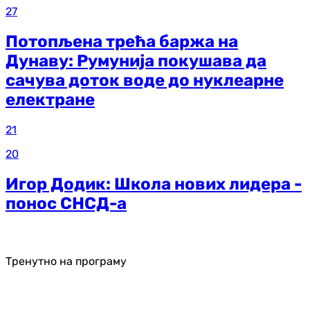
27
Потопљена трећа баржа на
Дунаву: Румунија покушава да
сачува доток воде до нуклеарне
електране
21
20
Игор Додик: Школа нових лидера -
понос СНСД-а
Тренутно на програму