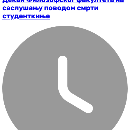
саслушању поводом смрти
студенткиње