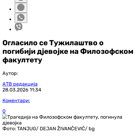
Огласило се Тужилаштво о
погибији дјевојке на Филозофском
факултету
Аутор:
АТВ редакција
28.03.2026
11:34
Коментари:
0
Фото:
TANJUG/ DEJAN ŽIVANČEVIĆ/ bg