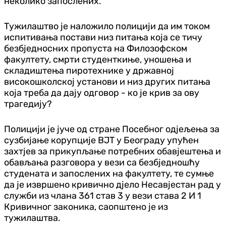
неколико запослених.
Тужилаштво је наложило полицији да им током
испитивања постави низ питања која се тичу
безбједносних пропуста на Филозофском
факултету, смрти студенткиње, уношења и
складиштења пиротехнике у државној
високошколској установи и низ других питања
која треба да дају одговор - ко је крив за ову
трагедију?
Полицији је јуче од стране Посебног одјељења за
сузбијање корупције ВЈТ у Београду упућен
захтјев за прикупљање потребних обавјештења и
обављања разговора у вези са безбједношћу
студената и запослених на факултету, те сумње
да је извршено кривично дјело Несавјестан рад у
служби из члана 361 став 3 у вези става 2 И 1
Кривичног законика, саопштено је из
тужилаштва.