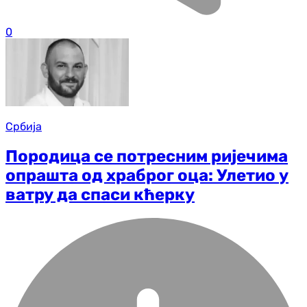
0
Србија
Породица се потресним ријечима
опрашта од храброг оца: Улетио у
ватру да спаси кћерку