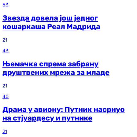
53
Звезда довела још једног
кошаркаша Реал Мадрида
21
43
Њемачка спрема забрану
друштвених мрежа за младе
21
40
Драма у авиону: Путник насрнуо
на стјуардесу и путнике
21