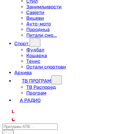
Стил
Занимљивости
Савјети
Вицеви
Ауто-мото
Породица
Питали смо...
Спорт
Фудбал
Кошарка
Тенис
Остали спортови
Архива
ТВ ПРОГРАМ
ТВ Распоред
Програм
А РАДИО
L