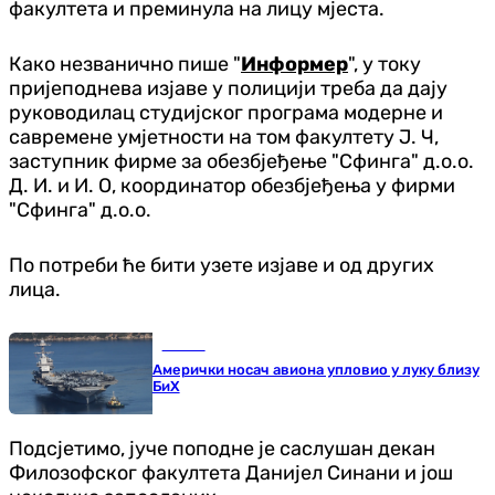
факултета и преминула на лицу мјеста.
Како незванично пише "
Информер
", у току
пријеподнева изјаве у полицији треба да дају
руководилац студијског програма модерне и
савремене умјетности на том факултету Ј. Ч,
заступник фирме за обезбјеђење "Сфинга" д.о.о.
Д. И. и И. О, координатор обезбјеђења у фирми
"Сфинга" д.о.о.
По потреби ће бити узете изјаве и од других
лица.
Регион
Амерички носач авиона упловио у луку близу
БиХ
Подсјетимо, јуче поподне је саслушан декан
Филозофског факултета Данијел Синани и још