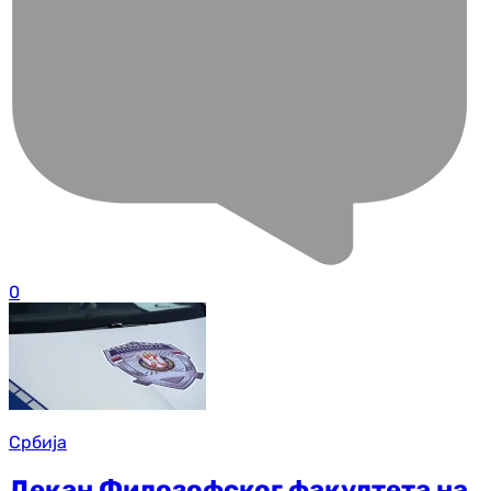
0
Србија
Декан Филозофског факултета на