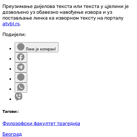
Преузимање дијелова текста или текста у цјелини је
дозвољено уз обавезно навођење извора и уз
постављање линка ка изворном тексту на порталу
atvbl.rs
.
Подијели:
Линк је копиран!
Таг
ови
:
Филозофски факултет трагедија
Београд