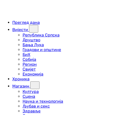
Преглед дана
Вијести
Република Српска
Друштво
Бања Лука
Градови и општине
БиХ
Србија
Регион
Свијет
Економија
Хроника
Магазин
Култура
Сцена
Наука и технологија
Љубав и секс
Здравље