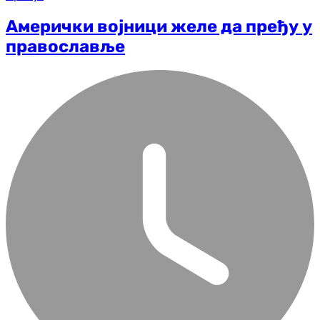
Амерички војници желе да пређу у
православље