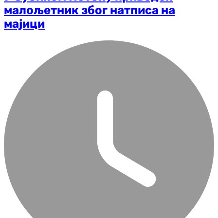
малољетник због натписа на
мајици