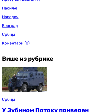
Насиље
Нападач
Београд
Србија
Коментари
(0)
Више из рубрике
Србија
У Зубином Потоку приведен