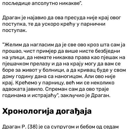
посљедице апсолутно никакве".
Драган је најавио да ова пресуда није крај овог
поступка, те да ускоро крећу у парнични
поступак.
"Желим да нагласим да је све ово кроз шта сам ја
прошао, чист примјер да више нисте безбједни
на улици, да немате никаква права као пјешак на
пјешачком прелазу и да на крају могу да вам се
боре за живот у болници, а да кривац буде у свом
дому годину дана са наногицом. Али ово није
крај. Крећемо у парницу, већ ми се неколико
адвоката јавило. Спреман сам да ово траје
годинама и истрајаћу", закључио је Драган.
Хронологија догађаја
Драган Р. (38) је са супругом и бебом од седам