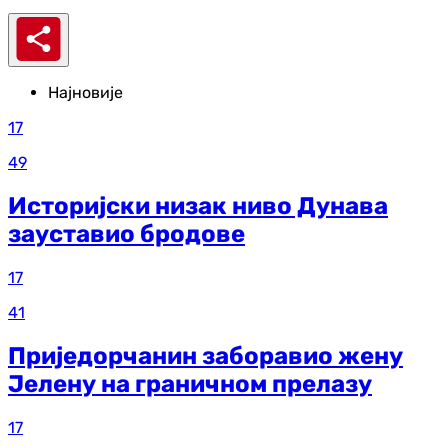
Најновије
17
49
Историјски низак ниво Дунава
зауставио бродове
17
41
Приједорчанин заборавио жену
Јелену на граничном прелазу
17