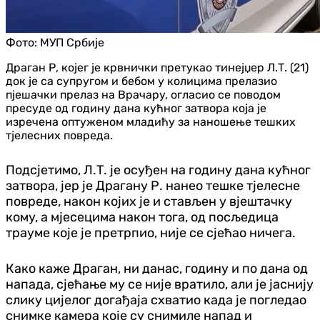
Фото:
МУП Србије
Драган Р, којег је крвнички претукао тинејџер Л.Т. (21)
док је са супругом и бебом у колицима прелазио
пјешачки прелаз на Врачару, огласио се поводом
пресуде од годину дана кућног затвора која је
изречена оптуженом младићу за наношење тешких
тјелесних повреда.
Подсјетимо, Л.Т. је осуђен на годину дана кућног
затвора, јер је Драгану Р. нанео тешке тјелесне
повреде, након којих је и стављен у вјештачку
кому, а мјесецима након тога, од посљедица
трауме које је претрпио, није се сјећао ничега.
Како каже Драган, ни данас, годину и по дана од
напада, сјећање му се није вратило, али је јаснију
слику цијелог догађаја схватио када је погледао
снимке камера које су снимиле напад и