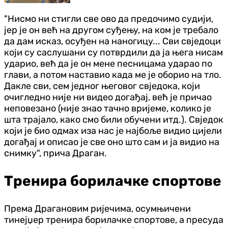
"Нисмо ни стигли све ово да предочимо судији,
јер је он већ на другом суђењу, на ком је требало
да дам исказ, осуђен на наногицу... Сви свједоци
који су саслушани су потврдили да ја њега нисам
ударио, већ да је он мене песницама ударао по
глави, а потом наставио када ме је оборио на тло.
Дакле сви, сем једног његовог свједока, који
очигледно није ни видео догађај, већ је причао
неповезано (није знао тачно вријеме, колико је
шта трајало, како смо били обучени итд.). Свједок
који је био одмах иза нас је најбоље видио цијели
догађај и описао је све оно што сам и ја видио на
снимку", прича Драган.
Тренира борилачке спортове
Према Драгановим ријечима, осумњичени
тинејџер тренира борилачке спортове, а пресуда