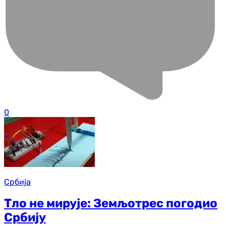
0
Србија
Тло не мирује: Земљотрес погодио
Србију