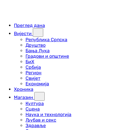
Преглед дана
Вијести
Република Српска
Друштво
Бања Лука
Градови и општине
БиХ
Србија
Регион
Свијет
Економија
Хроника
Магазин
Култура
Сцена
Наука и технологија
Љубав и секс
Здравље