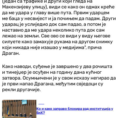
(један са трафике и други који гледа на
Макензијеву улицу), види се како он одмах креће
да ме удара у главу више пута. Првим ударцем
ме баца у несвијест и ја почињем да падам. Други
ударац је услиједио док сам падао, а потом је
наставио да ме удара неколико пута док сам
лежао на земљи. Све ово се види у виду његове
силуете како замахује рукама на другом снимку
који никада није изашао у медијима", прича
Драган.
Како наводи, суђење је завршено у два рочишта
и тинејџер је осуђен на годину дана кућног
затвора. Осумњичени је у свом исказу негирао да
је први напао Драгана, међутим свједоци су
рекли другачије.
БиХ
Ко и како заправо блокира рад институција у
БиХ?