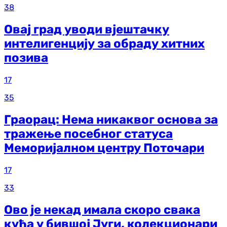
38
Овај град уводи вјештачку
интелигенцију за обраду хитних
позива
17
35
Граорац: Нема никаквог основа за
тражење посебног статуса
Меморијалном центру Поточари
17
33
Ово је некад имала скоро свака
кућа у бившој Југи, колекционари