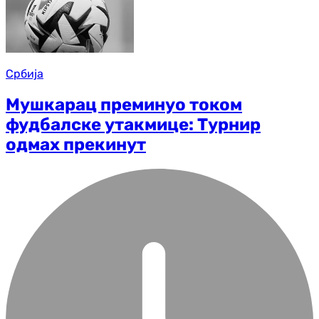
Србија
Мушкарац преминуо током
фудбалске утакмице: Турнир
одмах прекинут