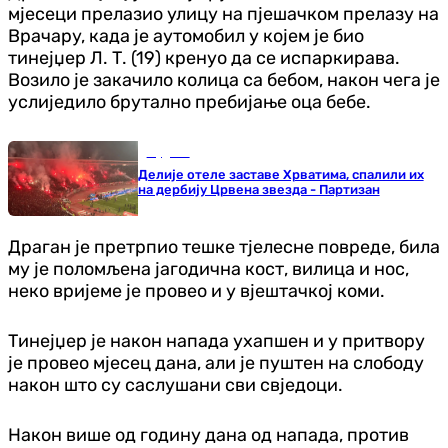
мјесеци прелазио улицу на пјешачком прелазу на
Врачару, када је аутомобил у којем је био
тинејџер Л. Т. (19) кренуо да се испаркирава.
Возило је закачило колица са бебом, након чега је
услиједило брутално пребијање оца бебе.
Фудбал
Делије отеле заставе Хрватима, спалили их
на дербију Црвена звезда - Партизан
Драган је претрпио тешке тјелесне повреде, била
му је поломљена јагодична кост, вилица и нос,
неко вријеме је провео и у вјештачкој коми.
Тинејџер је након напада ухапшен и у притвору
је провео мјесец дана, али је пуштен на слободу
након што су саслушани сви свједоци.
Након више од годину дана од напада, против