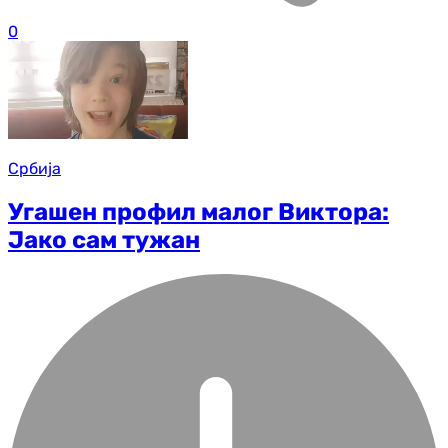
0
Србија
Угашен профил малог Виктора:
Јако сам тужан