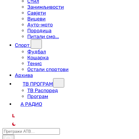
Стил
Занимљивости
Савјети
Вицеви
Ауто-мото
Породица
Питали смо...
Спорт
Фудбал
Кошарка
Тенис
Остали спортови
Архива
ТВ ПРОГРАМ
ТВ Распоред
Програм
А РАДИО
L