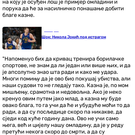
на коју је осуђен лош је примјер омладини и
порука да ће за насилничко понашање добити
благе казне.
Кошарка
Шок: Никола Јокић под истрагом
"Напоменуо бих да кривац тренира борилачке
спортове, не знам да ли један или више њих, и да
је апсолутно знао шта ради и како ме удара.
Многи помињу да је ово био покушај убиства, али
наши судови то не гледају тако. Казна је, по мом
мишљењу, срамотна и недовољна. Ако је неко
кренуо овим путем јако млад, а казна му буде
овако блага, то га учи да ће и убудуће моћи то да
ради, а да су посљедице скоро па никакве, да
сједи код куће годину дана. Ово не учи само
њега, већ и цијелу нашу омладину, да је у реду
претући некога скоро до смрти, а да су