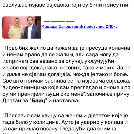
саслушао изјаве свједока који су били присутни.
Република Српска
Миодраг Јаковљевић приступио СПС-у
"Прво бих желио да кажем да је пресуда коначна
и немам право да се жалим, али сада могу да
испричам све везано за случај, укључујући
изјаве свједока, како његових, тако и мојих. Ја се
и даље не сјећам догађаја, можда је тако и боље.
Све што причам заснива се на изјавама свједока,
видео-снимцима које сам прегледао и ономе што
су ми пренијели људи око мене", започиње причу
Драган за "
Блиц
" и наставља:
"Прелазио сам улицу са женом и дјететом које је
тада било у колицима. Ауто је ударио у колица и
ја сам пришао возачу. Гледајући два снимка