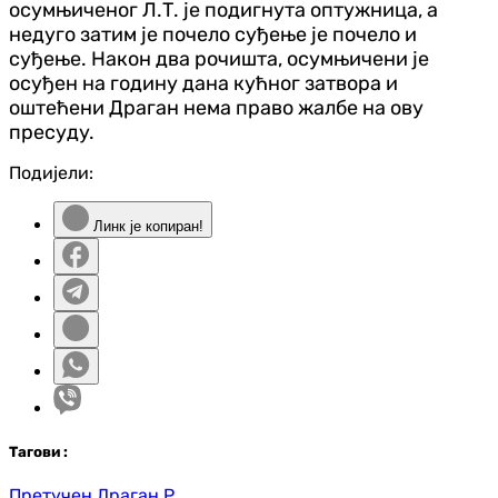
осумњиченог Л.Т. је подигнута оптужница, а
недуго затим је почело суђење је почело и
суђење. Након два рочишта, осумњичени је
осуђен на годину дана кућног затвора и
оштећени Драган нема право жалбе на ову
пресуду.
Подијели:
Линк је копиран!
Таг
ови
:
Претучен Драган Р.