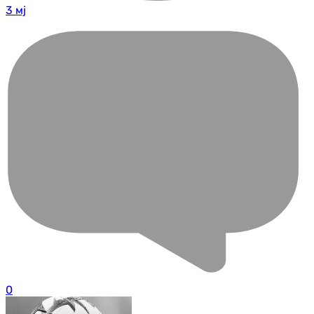
3 мј
0