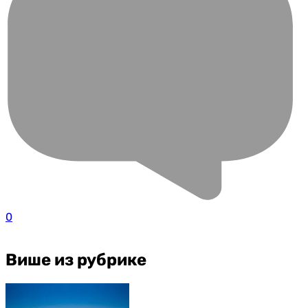
0
Више из рубрике