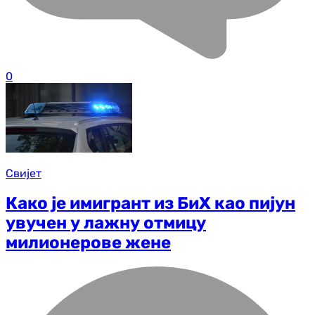
0
Свијет
Како је имигрант из БиХ као пијун
увучен у лажну отмицу
милионерове жене