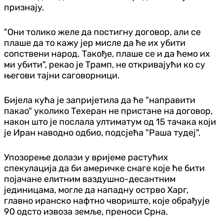
признају.
"Они толико желе да постигну договор, али се
плаше да то кажу јер мисле да ће их убити
сопствени народ. Такође, плаше се и да ћемо их
ми убити", рекао је Трамп, не откривајући ко су
његови тајни саговорници.
Бијела кућа је запријетила да ће "направити
пакао" уколико Техеран не пристане на договор,
након што је послала ултиматум од 15 тачака који
је Иран наводно одбио, подсјећа "Раша тудеј".
Упозорење долази у вријеме растућих
спекулација да би америчке снаге које ће бити
појачане елитним ваздушно-десантним
јединицама, могле да нападну острво Харг,
главно иранско нафтно чвориште, које обрађује
90 одсто извоза земље, преноси Срна.