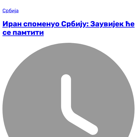
Србија
Иран споменуо Србију: Заувијек ће
се памтити