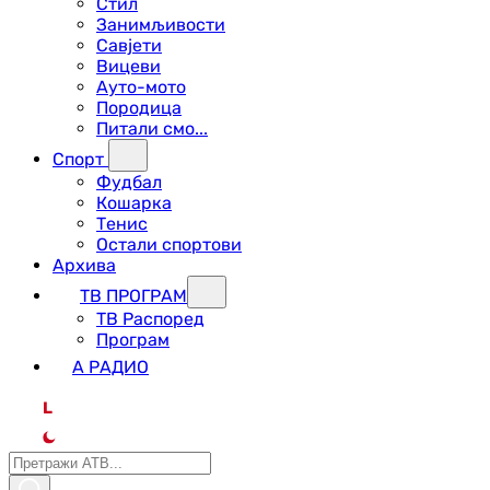
Стил
Занимљивости
Савјети
Вицеви
Ауто-мото
Породица
Питали смо...
Спорт
Фудбал
Кошарка
Тенис
Остали спортови
Архива
ТВ ПРОГРАМ
ТВ Распоред
Програм
А РАДИО
L