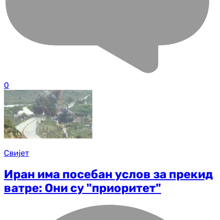
0
Свијет
Иран има посебан услов за прекид
ватре: Они су "приоритет"