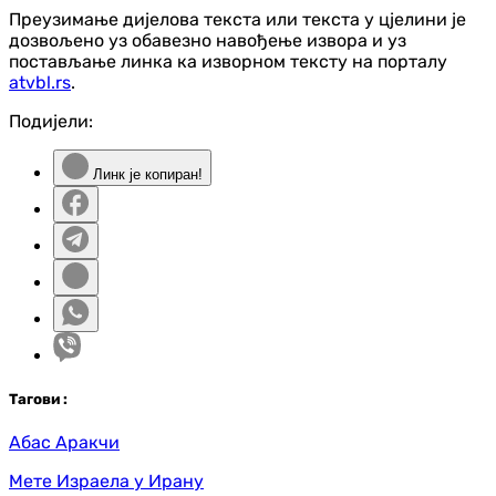
Преузимање дијелова текста или текста у цјелини је
дозвољено уз обавезно навођење извора и уз
постављање линка ка изворном тексту на порталу
atvbl.rs
.
Подијели:
Линк је копиран!
Таг
ови
:
Абас Аракчи
Мете Израела у Ирану