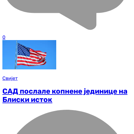
0
Свијет
САД послале копнене јединице на
Блиски исток