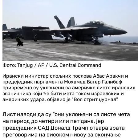
Фото:
Tanjug / AP / U.S. Central Command
Ирански министар спољних послова Абас Аракчи и
предсједник парламента Мохамед Багер Галибаф
привремено су уклоњени са америчке листе иранских
званичника који ће бити мета током израелских и
америчких удара, објавио је "Вол стрит џурнал".
Лист наводи да су "они уклоњени са листе мета
на период до четири или пет дана, јер
предсједник САД Доналд Трамп отвара врата
преговорима на високом нивоу за окончање