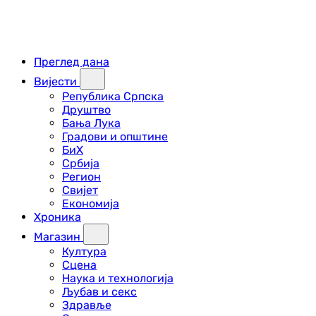
Преглед дана
Вијести
Република Српска
Друштво
Бања Лука
Градови и општине
БиХ
Србија
Регион
Свијет
Економија
Хроника
Магазин
Култура
Сцена
Наука и технологија
Љубав и секс
Здравље