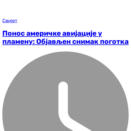
Свијет
Понос америчке авијације у
пламену: Објављен снимак поготка