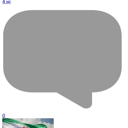
4 мј
0