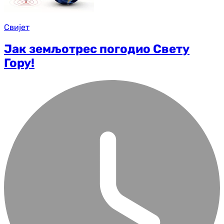
Свијет
Јак земљотрес погодио Свету
Гору!