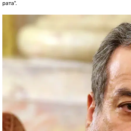
рата".