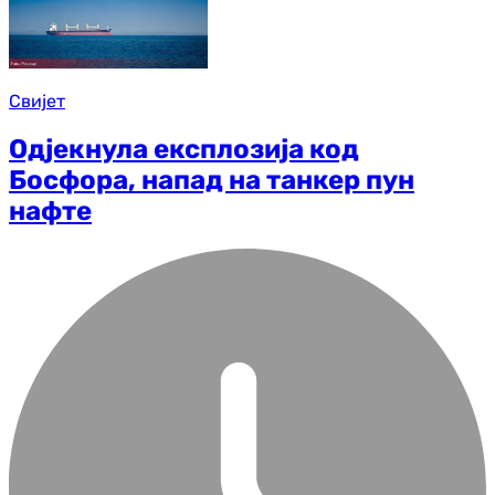
Свијет
Одјекнула експлозија код
Босфора, напад на танкер пун
нафте