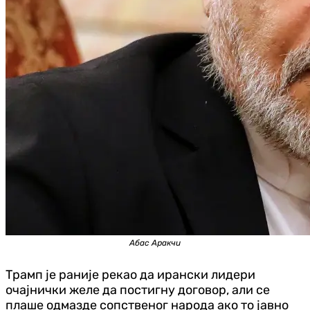
Абас Аракчи
Трамп је раније рекао да ирански лидери
очајнички желе да постигну договор, али се
плаше одмазде сопственог народа ако то јавно