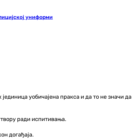
олицијској униформи
јединица уобичајена пракса и да то не значи да
ритвору ради испитивања.
кон догађаја.