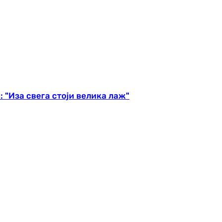
"Иза свега стоји велика лаж"