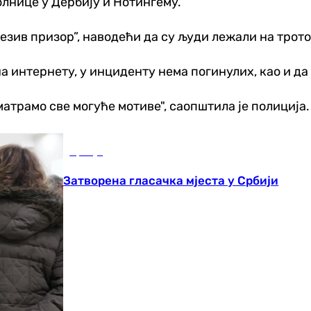
олнице у Дербију и Нотингему.
језив призор”, наводећи да су људи лежали на трот
а интернету, у инциденту нема погинулих, као и да
матрамо све могуће мотиве", саопштила је полиција.
Србија
Затворена гласачка мјеста у Србији