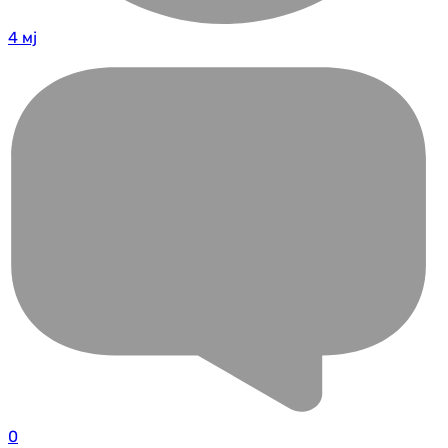
4 мј
0