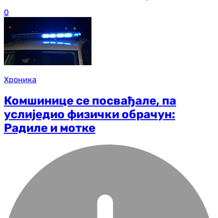
0
Хроника
Комшинице се посвађале, па
услиједио физички обрачун:
Радиле и мотке