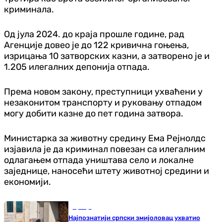
криминала.
Од јула 2024. до краја прошле године, рад
Агенције довео је до 122 кривична гоњења,
изрицања 10 затворских казни, а затворено је и
1.205 илегалних депонија отпада.
Према новом закону, преступници ухваћени у
незаконитом транспорту и руковању отпадом
могу добити казне до пет година затвора.
Министарка за животну средину Ема Рејнолдс
изјавила је да криминал повезан са илегалним
одлагањем отпада уништава село и локалне
заједнице, наносећи штету животној средини и
економији.
Србија
Најпознатији српски змијоловац ухватио