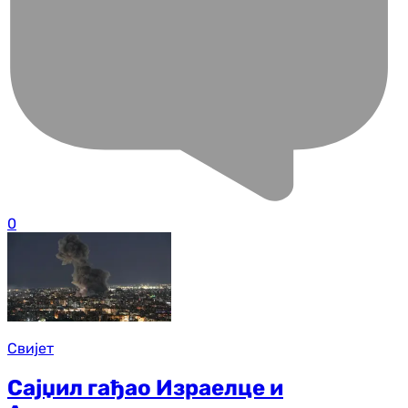
0
Свијет
Сајџил гађао Израелце и