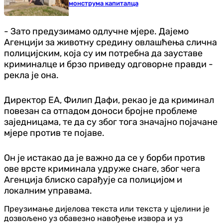
монструма капиталца
- Зато предузимамо одлучне мјере. Дајемо
Агенцији за животну средину овлашћења слична
полицијским, која су им потребна да зауставе
криминалце и брзо приведу одговорне правди -
рекла је она.
Директор ЕА, Филип Дафи, рекао је да криминал
повезан са отпадом доноси бројне проблеме
заједницама, те да су због тога значајно појачане
мјере против те појаве.
Он је истакао да је важно да се у борби против
ове врсте криминала удруже снаге, због чега
Агенција блиско сарађује са полицијом и
локалним управама.
Преузимање дијелова текста или текста у цјелини је
дозвољено уз обавезно навођење извора и уз