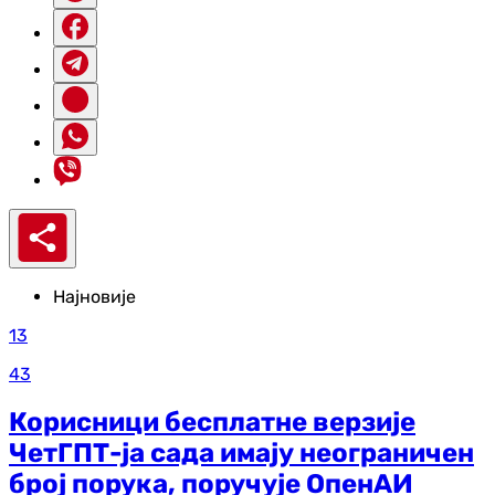
Најновије
13
43
Корисници бесплатне верзије
ЧетГПТ-ја сада имају неограничен
број порука, поручује ОпенАИ