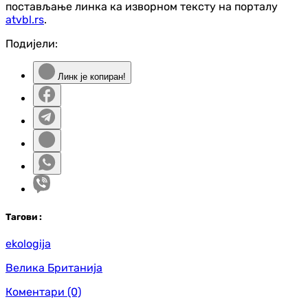
постављање линка ка изворном тексту на порталу
atvbl.rs
.
Подијели:
Линк је копиран!
Таг
ови
:
ekologija
Велика Британија
Коментари
(0)