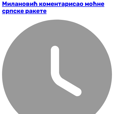
Милановић коментарисао моћне
српске ракете