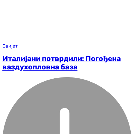
Свијет
Италијани потврдили: Погођена
ваздухопловна база