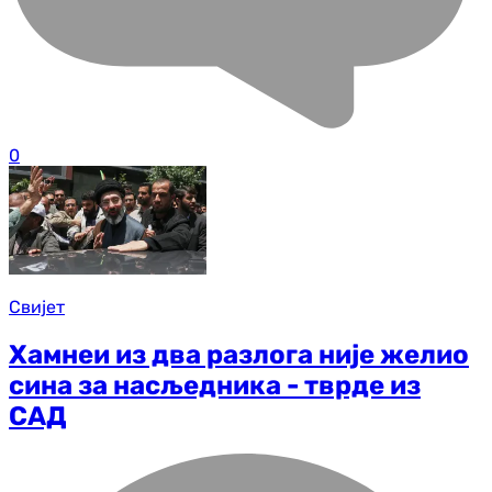
0
Свијет
Хамнеи из два разлога није желио
сина за насљедника - тврде из
САД