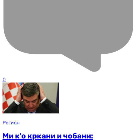
0
Регион
Ми к'о кркани и чобани: