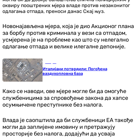
оквиру пооштрених мјера владе против незаконитог
одлагања отпада, преноси данас Скај њуз.
Новонајављена мјера, која је дио Акционог плана
за борбу против криминала у вези са отпадом,
усмјерена је на проблеме као што су нелегално
одлагање отпада и велике илегалне депоније.
Свијет
Италијани потврдили: Погођена
ваздухопловна база
Како се наводи, ове мјере могле би да омогуће
службеницима за спровођење закона да хапсе
осумњичене преступнике без налога.
Влада је саопштила да би службеници ЕА такође
могли да заплијене имовину и претражују
просторије без налога, додајући да усваја