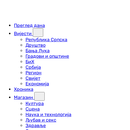
Преглед дана
Вијести
Република Српска
Друштво
Бања Лука
Градови и општине
БиХ
Србија
Регион
Свијет
Економија
Хроника
Магазин
Култура
Сцена
Наука и технологија
Љубав и секс
Здравље