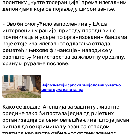
политику „нулте толеранције“ према илегалним
депонијама које се појављују широм земље.
- Ово би омогућило запосленима у ЕА да
интервенишу раније, приведу правди више
починилаца и ударе по организованим бандама
које стоје иза илегалног одлагања отпада,
реметећи њихове финансије - наводи се у
саопштењу Министарства за животну средину,
храну и руралне послове.
Србија
Најпознатији српски змијоловац ухватио
монструма капиталца
Како се додаје, Агенција за заштиту животне
средине тако би постала једна од ријетких
организација са овим овлашћењима, што је јасан
сигнал да се криминал у вези са отпадом
третира као врста озбиљног организованог