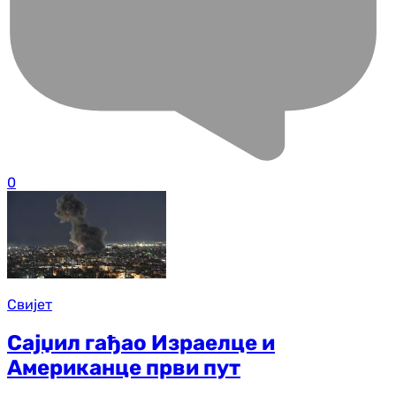
0
Свијет
Сајџил гађао Израелце и
Американце први пут