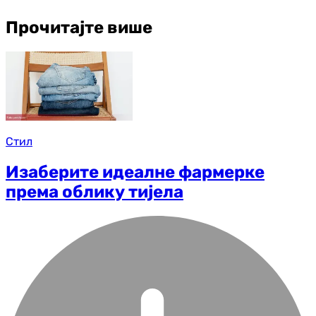
Прочитајте више
Стил
Изаберите идеалне фармерке
према облику тијела