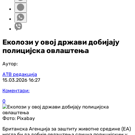
Еколози у овој држави добијају
полицијска овлаштења
Аутор:
АТВ редакција
15.03.2026
16:27
Коментари:
0
Фото:
Pixabay
Британска Агенција за заштиту животне средине (ЕА)
могла би да добије овлаштења слична полицијским у