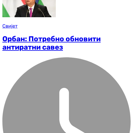
Свијет
Орбан: Потребно обновити
антиратни савез