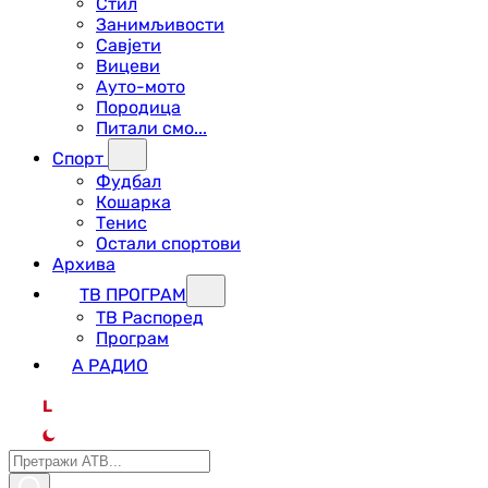
Стил
Занимљивости
Савјети
Вицеви
Ауто-мото
Породица
Питали смо...
Спорт
Фудбал
Кошарка
Тенис
Остали спортови
Архива
ТВ ПРОГРАМ
ТВ Распоред
Програм
А РАДИО
L