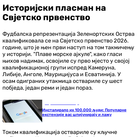
Историјски пласман на
Свјетско првенство
Фудбалска репрезентација Зеленортских Острва
квалификовала се на Свјетско првенство 2026.
године, што је њен први наступ на том такмичењу
у историји. "Плаве морске ајкуле", како гласи
њихов надимак, освојиле су прво мјесто у својој
квалификационој групи испред Камеруна,
Либије, Анголе, Маурицијуса и Есватинија. У
осам одиграних утакмица оствариле су шест
побједа, један реми и један пораз.
Наука и технологија
Инсталирало их 100.000 људи: Популарне
екстензије вас шпијунирају и лажу
Током квалификација оствариле су кључне