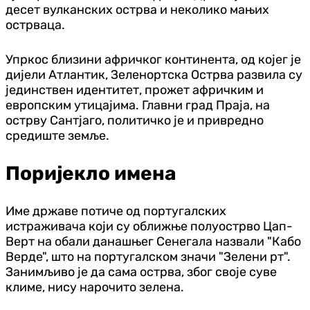
десет вулканских острва и неколико мањих
острваца.
Упркос близини афричког континента, од којег је
дијели Атлантик, Зеленортска Острва развила су
јединствен идентитет, прожет афричким и
европским утицајима. Главни град Праја, на
острву Сантјаго, политичко је и привредно
средиште земље.
Поријекло имена
Име државе потиче од португалских
истраживача који су оближње полуострво Цап-
Верт на обали данашњег Сенегала назвали "Кабо
Верде", што на португалском значи "Зелени рт".
Занимљиво је да сама острва, због своје суве
климе, нису нарочито зелена.