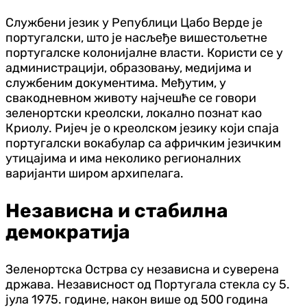
Службени језик у Републици Цабо Верде је
португалски, што је насљеђе вишестољетне
португалске колонијалне власти. Користи се у
администрацији, образовању, медијима и
службеним документима. Међутим, у
свакодневном животу најчешће се говори
зеленортски креолски, локално познат као
Криолу. Ријеч је о креолском језику који спаја
португалски вокабулар са афричким језичким
утицајима и има неколико регионалних
варијанти широм архипелага.
Независна и стабилна
демократија
Зеленортска Острва су независна и суверена
држава. Независност од Португала стекла су 5.
јула 1975. године, након више од 500 година