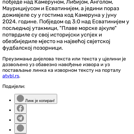
побједе над Камеруном, Либијом, Анголом,
Маурицијусом и Есватинијем, а једини пораз
доживјеле су у гостима код Камеруна у јуну
2024. године. Побједом од 3:0 над Есватинијем у
посљедњој утакмици, "Плаве морске ајкуле"
потврдиле су свој историјски успјех и
обезбиједиле мјесто на највећој свјетској
фудбалској позорници.
Преузимање дијелова текста или текста у цјелини је
дозвољено уз обавезно навођење извора и уз
постављање линка ка изворном тексту на порталу
atvbl.rs
.
Подијели:
Линк је копиран!