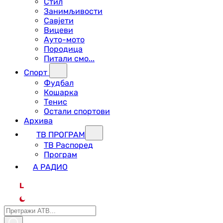
Стил
Занимљивости
Савјети
Вицеви
Ауто-мото
Породица
Питали смо...
Спорт
Фудбал
Кошарка
Тенис
Остали спортови
Архива
ТВ ПРОГРАМ
ТВ Распоред
Програм
А РАДИО
L