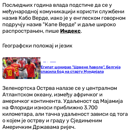
Посљедњих година влада подстиче да се у
међународној комуникацији користи службени
назив Кабо Верде, иако је у енглеском говорном
подручју назив "Капе Верде" и даље широко
распрострањен, пише
Индекс
.
Географски положај и језик
Фудбал
Египат шокирао "Црвене ђаволе", Белгија
спасила бод на старту Мундијала
Зеленортска Острва налазе се у централном
Атлантском океану, између афричког и
америчког континента. Удаљеност од Мајамија
на Флориди износи приближно 3.700
километара, али тачна удаљеност зависи од тога
о којем је острву и граду у Сједињеним
Америчким Државама ријеч.