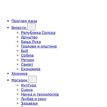
Преглед дана
Вијести
Република Српска
Друштво
Бања Лука
Градови и општине
БиХ
Србија
Регион
Свијет
Економија
Хроника
Магазин
Култура
Сцена
Наука и технологија
Љубав и секс
Здравље