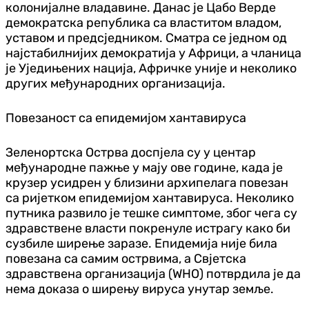
колонијалне владавине. Данас је Цабо Верде
демократска република са властитом владом,
уставом и предсједником. Сматра се једном од
најстабилнијих демократија у Африци, а чланица
је Уједињених нација, Афричке уније и неколико
других међународних организација.
Повезаност са епидемијом хантавируса
Зеленортска Острва доспјела су у центар
међународне пажње у мају ове године, када је
крузер усидрен у близини архипелага повезан
са ријетком епидемијом хантавируса. Неколико
путника развило је тешке симптоме, због чега су
здравствене власти покренуле истрагу како би
сузбиле ширење заразе. Епидемија није била
повезана са самим острвима, а Свјетска
здравствена организација (WHO) потврдила је да
нема доказа о ширењу вируса унутар земље.