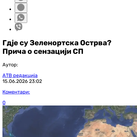
Гд‌је су Зеленортска Острва?
Прича о сензацији СП
Аутор:
АТВ редакција
15.06.2026
23:02
Коментари:
0