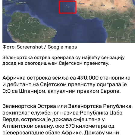
Фото:
Screenshot / Google maps
Зеленортска острва креирала су највећу сензацију
досад на овогодишњем Свјетском првенству.
Афричка острвска земља са 490.000 становника
и дебитант на Свјетском првенству одиграла је
0:0 са Шпанијом, актуелним прваком Европе.
Зеленортска Острва или Зеленортска Република,
архипелаг службеног назива Република Цабо
Верде, острвска је држава смјештена у
Атлантском океану, око 570 километара од
сјеверозападне обале Африке. Државу чини