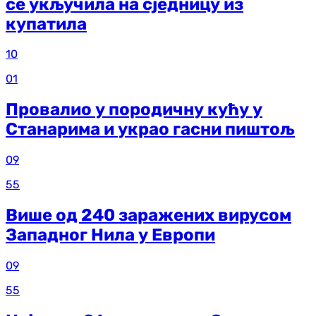
се укључила на сједницу из
купатила
10
01
Провалио у породичну кућу у
Станарима и украо гасни пиштољ
09
55
Више од 240 заражених вирусом
Западног Нила у Европи
09
55