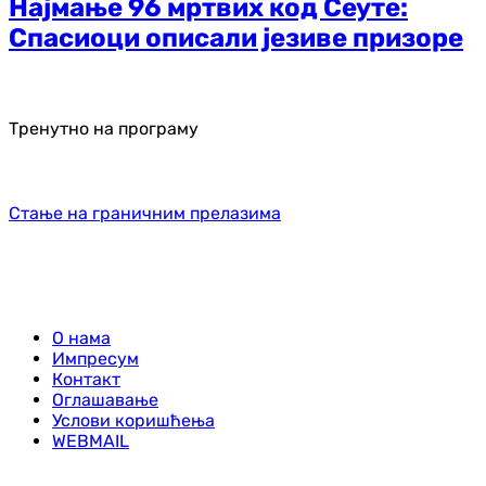
Најмање 96 мртвих код Сеуте:
Спасиоци описали језиве призоре
Тренутно на програму
Стање на граничним прелазима
О нама
Импресум
Контакт
Оглашавање
Услови коришћења
WEBMAIL