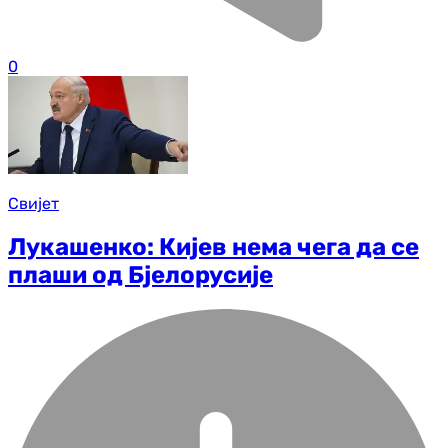
0
Свијет
Лукашенко: Кијев нема чега да се
плаши од Бјелорусије