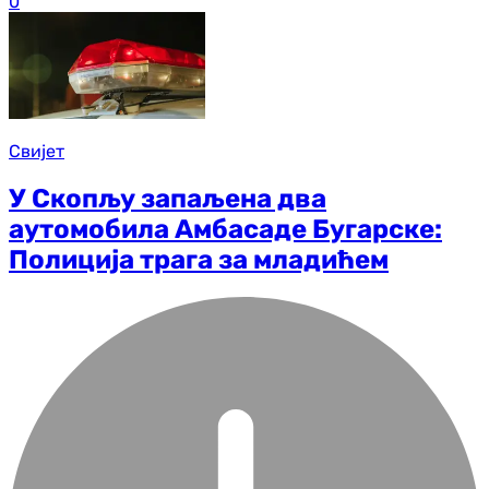
0
Свијет
У Скопљу запаљена два
аутомобила Амбасаде Бугарске:
Полиција трага за младићем