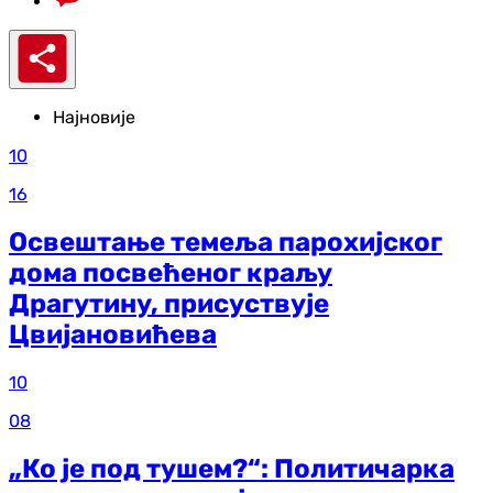
Најновије
10
16
Освештање темеља парохијског
дома посвећеног краљу
Драгутину, присуствује
Цвијановићева
10
08
„Ко је под тушем?“: Политичарка