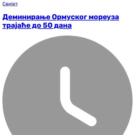
Свијет
Деминирање Ормуског мореуза
трајаће до 50 дана