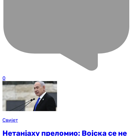
0
Свијет
Нетанјаху преломио: Војска се не