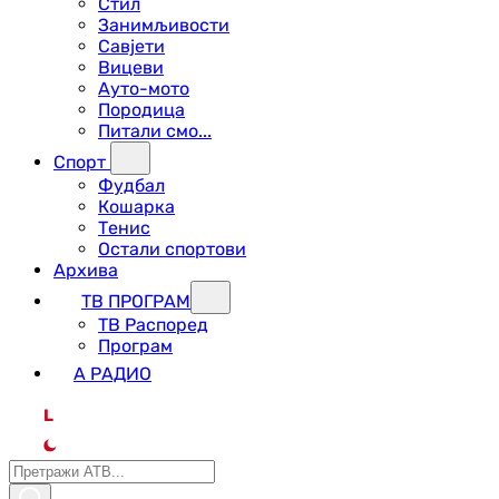
Стил
Занимљивости
Савјети
Вицеви
Ауто-мото
Породица
Питали смо...
Спорт
Фудбал
Кошарка
Тенис
Остали спортови
Архива
ТВ ПРОГРАМ
ТВ Распоред
Програм
А РАДИО
L