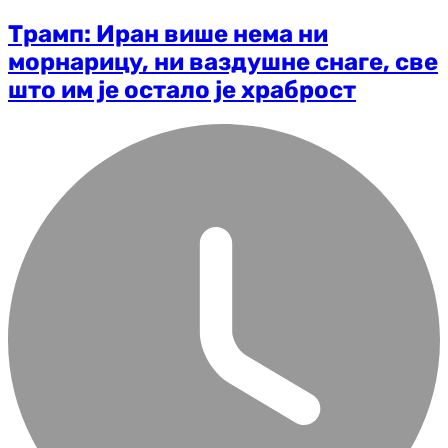
Трамп: Иран више нема ни
морнарицу, ни ваздушне снаге, све
што им је остало је храброст