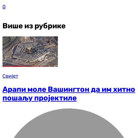
0
Више из рубрике
Свијет
Арапи моле Вашингтон да им хитно
пошаљу пројектиле