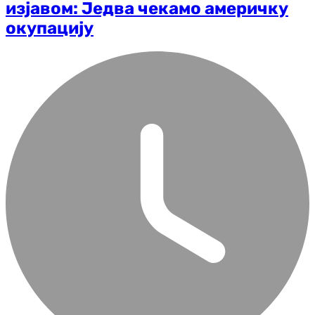
изјавом: Једва чекамо америчку
окупацију