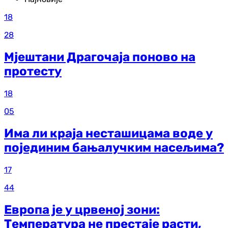
18
28
Мјештани Драгочаја поново на
протесту
18
05
Има ли краја несташицама воде у
појединим бањалучким насељима?
17
44
Европа је у црвеној зони:
Температура не престаје расти,