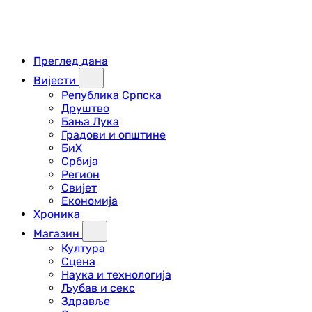
Преглед дана
Вијести
Република Српска
Друштво
Бања Лука
Градови и општине
БиХ
Србија
Регион
Свијет
Економија
Хроника
Магазин
Култура
Сцена
Наука и технологија
Љубав и секс
Здравље