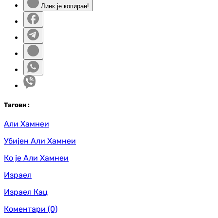
Линк је копиран!
Таг
ови
:
Али Хамнеи
Убијен Али Хамнеи
Ко је Али Хамнеи
Израел
Израел Кац
Коментари
(0)