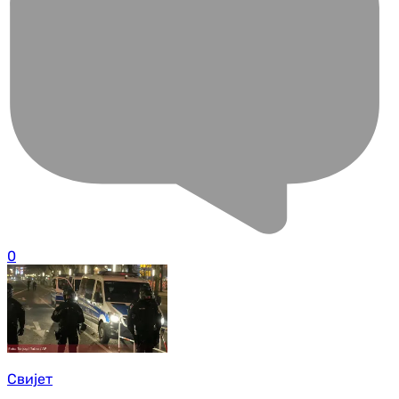
0
Свијет