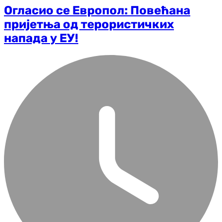
Огласио се Европол: Повећана
пријетња од терористичких
напада у ЕУ!