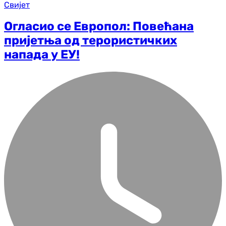
Свијет
Огласио се Европол: Повећана
пријетња од терористичких
напада у ЕУ!