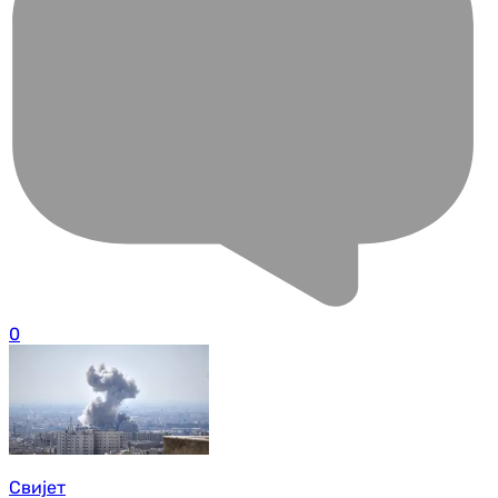
0
Свијет