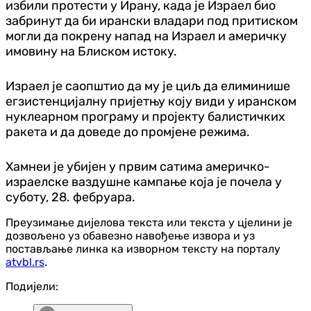
избили протести у Ирану, када је Израел био
забринут да би ирански владари под притиском
могли да покрену напад на Израел и америчку
имовину на Блиском истоку.
Израел је саопштио да му је циљ да елиминише
егзистенцијалну пријетњу коју види у иранском
нуклеарном програму и пројекту балистичких
ракета и да доведе до промјене режима.
Хамнеи је убијен у првим сатима америчко-
израелске ваздушне кампање која је почела у
суботу, 28. фебруара.
Преузимање дијелова текста или текста у цјелини је
дозвољено уз обавезно навођење извора и уз
постављање линка ка изворном тексту на порталу
atvbl.rs
.
Подијели: