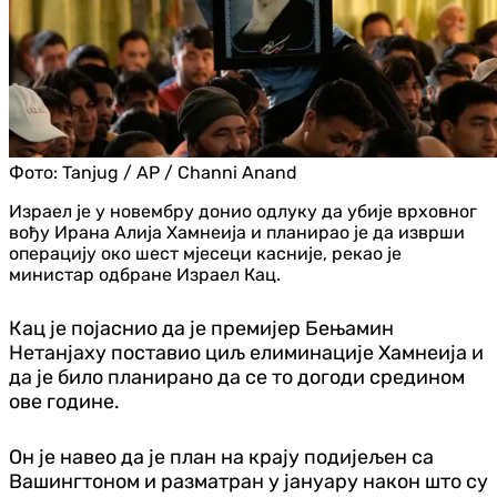
Фото:
Tanjug / AP / Channi Anand
Израел је у новембру донио одлуку да убије врховног
вођу Ирана Алија Хамнеија и планирао је да изврши
операцију око шест мјесеци касније, рекао је
министар одбране Израел Кац.
Кац је појаснио да је премијер Бењамин
Нетанјаху поставио циљ елиминације Хамнеија и
да је било планирано да се то догоди средином
ове године.
Он је навео да је план на крају подијељен са
Вашингтоном и разматран у јануару након што су