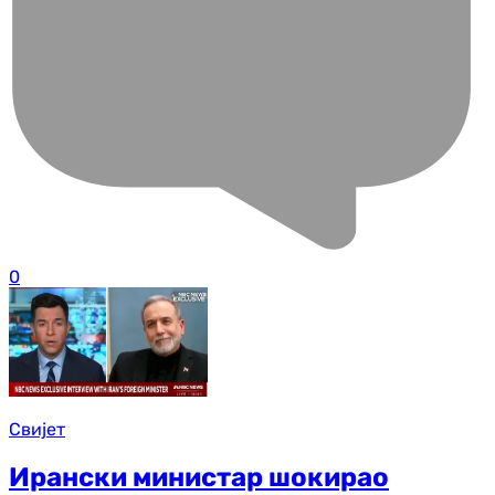
0
Свијет
Ирански министар шокирао