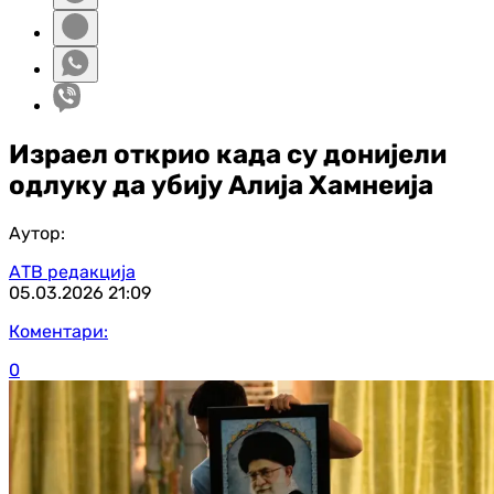
Израел открио када су донијели
одлуку да убију Алија Хамнеија
Аутор:
АТВ редакција
05.03.2026
21:09
Коментари:
0