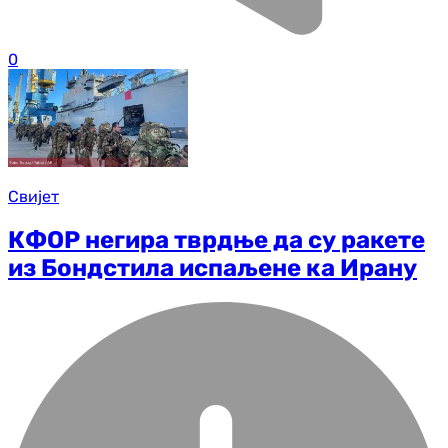
0
Свијет
КФОР негира тврдње да су ракете
из Бондстила испаљене ка Ирану