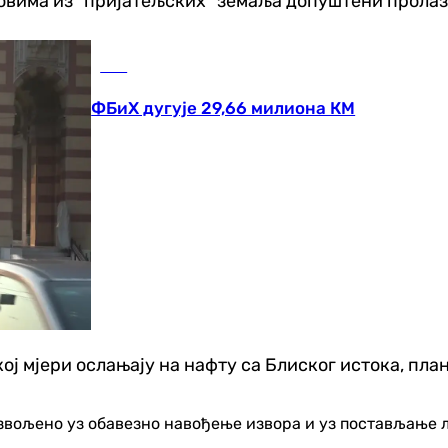
овима из "пријатељских" земаља допуштени пролази
БиХ
ФБиХ дугује 29,66 милиона КМ
кој мјери ослањају на нафту са Блиског истока, пла
озвољено уз обавезно навођење извора и уз постављање 