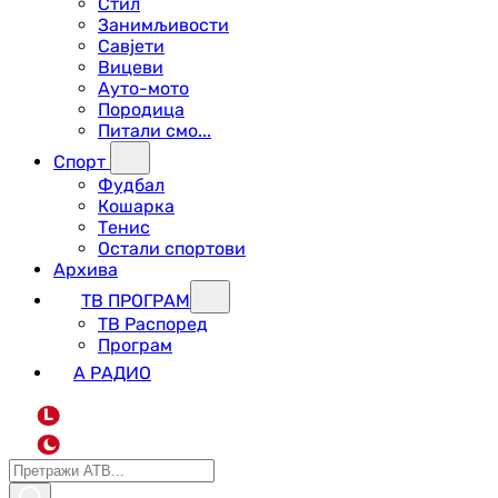
Стил
Занимљивости
Савјети
Вицеви
Ауто-мото
Породица
Питали смо...
Спорт
Фудбал
Кошарка
Тенис
Остали спортови
Архива
ТВ ПРОГРАМ
ТВ Распоред
Програм
А РАДИО
L