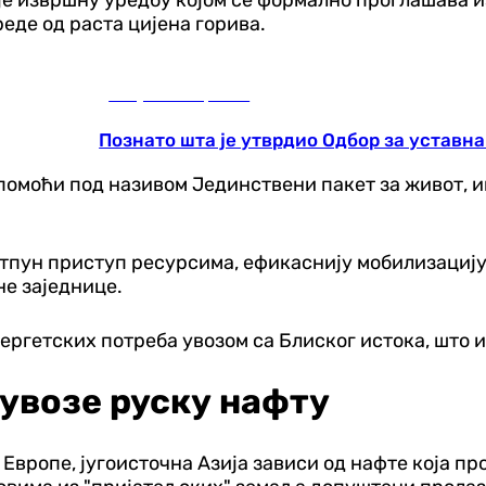
еде од раста цијена горива.
Република Српска
Познато шта је утврдио Одбор за уставн
 помоћи под називом Јединствени пакет за живот, ин
тпун приступ ресурсима, ефикаснију мобилизацију
е заједнице.
ргетских потреба увозом са Блиског истока, што их
 увозе руску нафту
вропе, југоисточна Азија зависи од нафте која пр