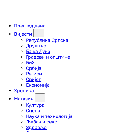
Преглед дана
Вијести
Република Српска
Друштво
Бања Лука
Градови и општине
БиХ
Србија
Регион
Свијет
Економија
Хроника
Магазин
Култура
Сцена
Наука и технологија
Љубав и секс
Здравље