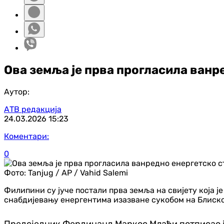
Ова земља је прва прогласила ванр
Аутор:
АТВ редакција
24.03.2026
15:23
Коментари:
0
Фото:
Tanjug / AP / Vahid Salemi
Филипини су јуче постали прва земља на свијету која 
снабдијевању енергентима изазване сукобом на Блиско
Предсједник Фердинанд Маркос Млађи потписао ј