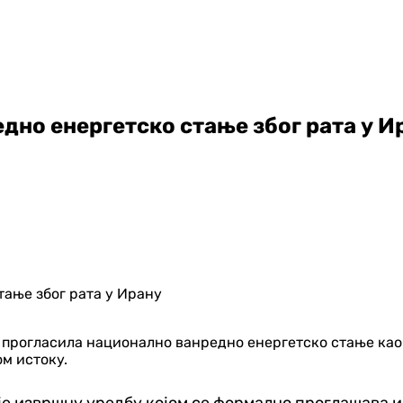
едно енергетско стање због рата у И
је прогласила национално ванредно енергетско стање као
м истоку.
е извршну уредбу којом се формално проглашава и