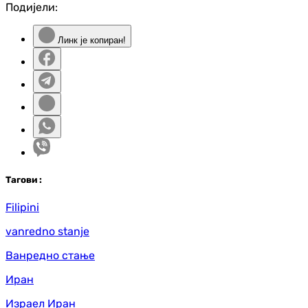
Подијели:
Линк је копиран!
Таг
ови
:
Filipini
vanredno stanje
Ванредно стање
Иран
Израел Иран