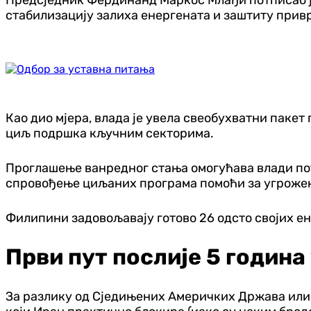
стабилизацију залиха енергената и заштиту привр
Као дио мјера, влада је увела свеобухватни пакет
циљ подршка кључним секторима.
Проглашење ванредног стања омогућава влади по
спровођење циљаних програма помоћи за угрожен
Филипини задовољавају готово 26 одсто својих ене
Први пут послије 5 година
За разлику од Сједињених Америчких Држава или Е