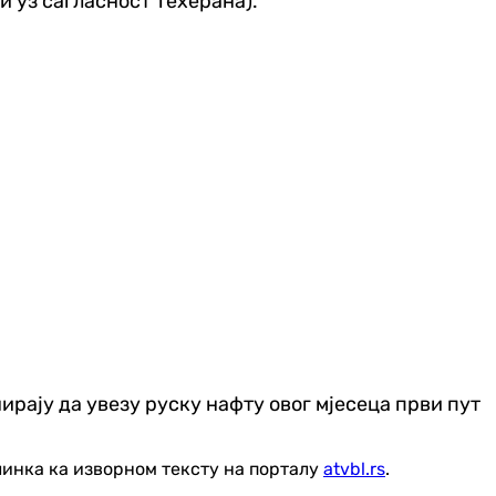
 уз сагласност Техерана).
нирају да увезу руску нафту овог мјесеца први пут
линка ка изворном тексту на порталу
atvbl.rs
.