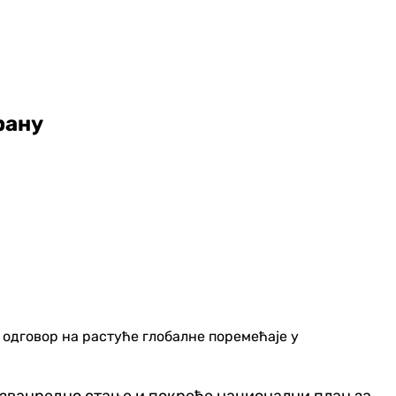
рану
 одговор на растуће глобалне поремећаје у
званредно стање и покреће национални план за