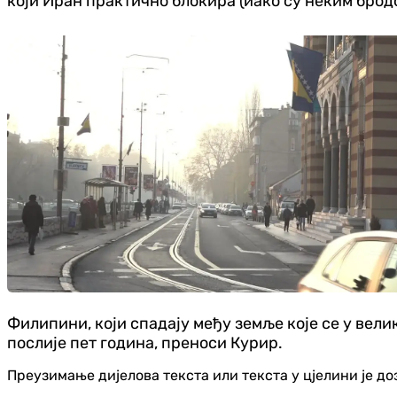
који Иран практично блокира (иако су неким брод
Филипини, који спадају међу земље које се у вели
послије пет година, преноси Курир.
Преузимање дијелова текста или текста у цјелини је д