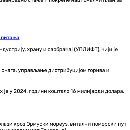
а питања
дустрију, храну и саобраћај (УПЛИФТ), чији је
 снага, управљање дистрибуцијом горива и
 је у 2024. години коштало 16 милијарди долара.
олази кроз Ормуски мореуз, витални поморски пут