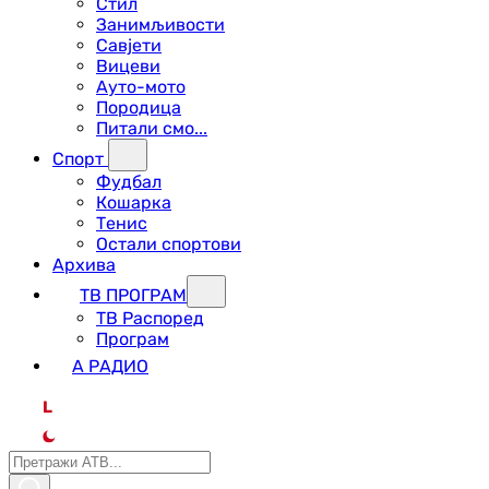
Стил
Занимљивости
Савјети
Вицеви
Ауто-мото
Породица
Питали смо...
Спорт
Фудбал
Кошарка
Тенис
Остали спортови
Архива
ТВ ПРОГРАМ
ТВ Распоред
Програм
А РАДИО
L