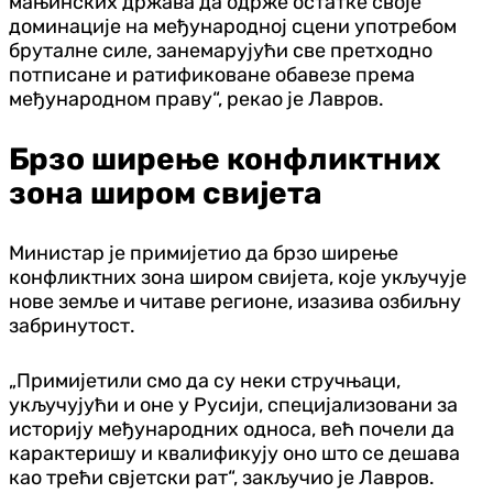
мањинских држава да одрже остатке своје
доминације на међународној сцени употребом
бруталне силе, занемарујући све претходно
потписане и ратификоване обавезе према
међународном праву“, рекао је Лавров.
Брзо ширење конфликтних
зона широм свијета
Министар је примијетио да брзо ширење
конфликтних зона широм свијета, које укључује
нове земље и читаве регионе, изазива озбиљну
забринутост.
„Примијетили смо да су неки стручњаци,
укључујући и оне у Русији, специјализовани за
историју међународних односа, већ почели да
карактеришу и квалификују оно што се дешава
као трећи свјетски рат“, закључио је Лавров.