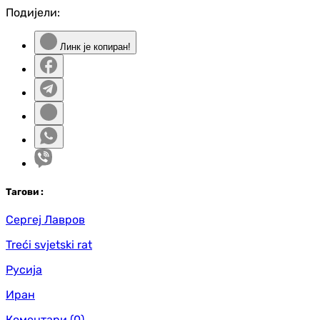
Подијели:
Линк је копиран!
Таг
ови
:
Сергеј Лавров
Treći svjetski rat
Русија
Иран
Коментари
(0)