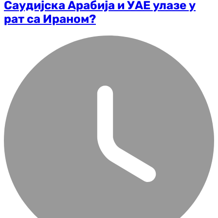
Саудијска Арабија и УАЕ улазе у
рат са Ираном?