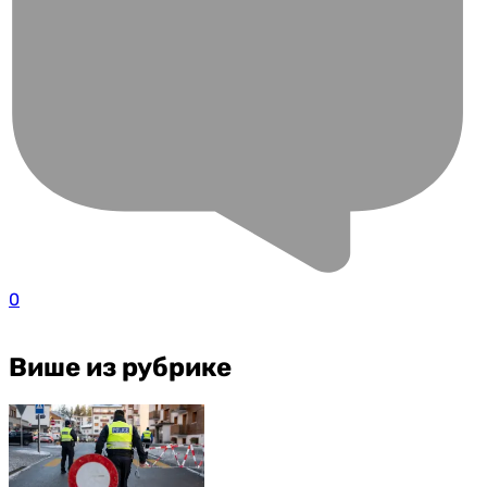
0
Више из рубрике