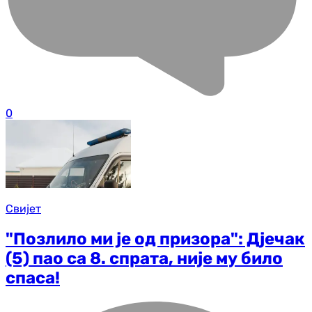
0
Свијет
"Позлило ми је од призора": Дјечак
(5) пао са 8. спрата, није му било
спаса!