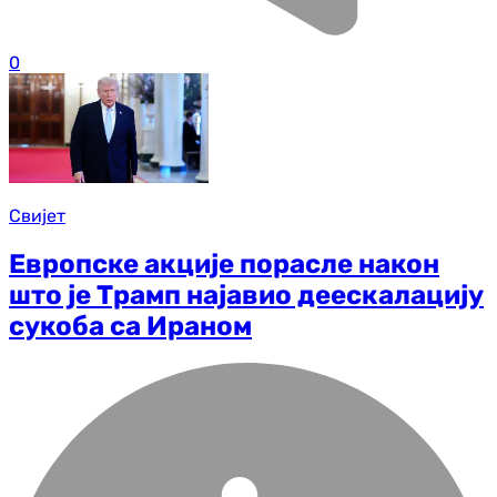
0
Свијет
Европске акције порасле након
што је Трамп најавио деескалацију
сукоба са Ираном