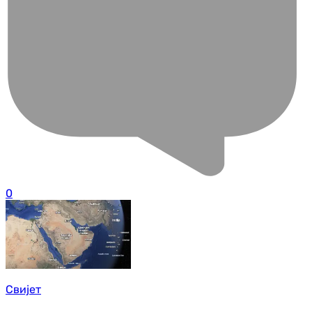
0
Свијет