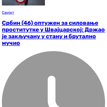
Свијет
Србин (46) оптужен за силовање
проститутке у Швајцарској: Држао
је закључану у стану и брутално
мучио