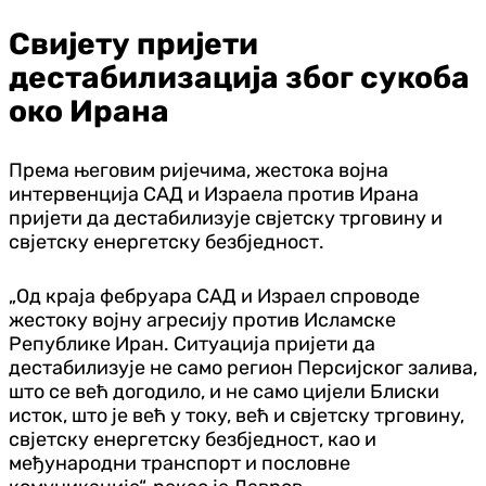
Свијету пријети
дестабилизација због сукоба
око Ирана
Према његовим ријечима, жестока војна
интервенција САД и Израела против Ирана
пријети да дестабилизује свјетску трговину и
свјетску енергетску безбједност.
„Од краја фебруара САД и Израел спроводе
жестоку војну агресију против Исламске
Републике Иран. Ситуација пријети да
дестабилизује не само регион Персијског залива,
што се већ догодило, и не само цијели Блиски
исток, што је већ у току, већ и свјетску трговину,
свјетску енергетску безбједност, као и
међународни транспорт и пословне