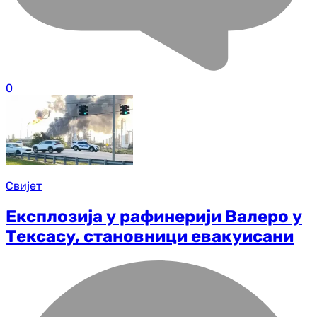
0
Свијет
Експлозија у рафинерији Валеро у
Тексасу, становници евакуисани