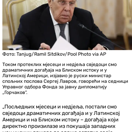
Фото:
Tanjug/Ramil Sitdikov/Pool Photo via AP
Током протеклих мјесеци и недјеља свједоци смо
драматичних догађаја на Блиском истоку и у
Латинској Америци, изјавио је руски министар
спољних послова Сергеј Лавров, говорећи на седници
Управног одбора Фонда за јавну дипломатију
„Горчаков“.
„Посљедњих мјесеци и недјеља, постали смо
свједоци драматичних догађаја и у Латинској
Америци и на Блиском истоку – догађаја који
директно произилазе из покушаја западних