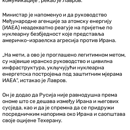
комуникације“, рекао је Лавров.
Министар је напоменуо и да руководство
Међународне агенције за атомску енергију
(ИАЕА) неадекватно реагује на пријетње по
нуклеарну безбједност које представља
америчко-израелска агресија против Ирана.
„На мети, а ово је проглашено легитимном метом,
су највише иранско руководство и цивилна
инфраструктура, укључујући нуклеарна
енергетска постројења под заштитним мјерама
ИАЕА“, истакао је Лавров.
Он је додао да Русија није равнодушна према
ономе што се дешава између Ирана и његових
сусједа, као и да је спремна да се придружи
посредничким напорима око Ирана и саопштава
своје оцијене Техерану.