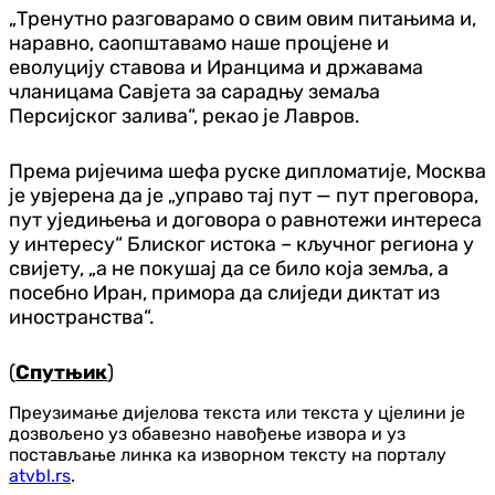
„Тренутно разговарамо о свим овим питањима и,
наравно, саопштавамо наше процјене и
еволуцију ставова и Иранцима и државама
чланицама Савјета за сарадњу земаља
Персијског залива“, рекао је Лавров.
Према ријечима шефа руске дипломатије, Москва
је увјерена да је „управо тај пут — пут преговора,
пут уједињења и договора о равнотежи интереса
у интересу“ Блиског истока – кључног региона у
свијету, „а не покушај да се било која земља, а
посебно Иран, примора да слиједи диктат из
иностранства“.
(
Спутњик
)
Преузимање дијелова текста или текста у цјелини је
дозвољено уз обавезно навођење извора и уз
постављање линка ка изворном тексту на порталу
atvbl.rs
.