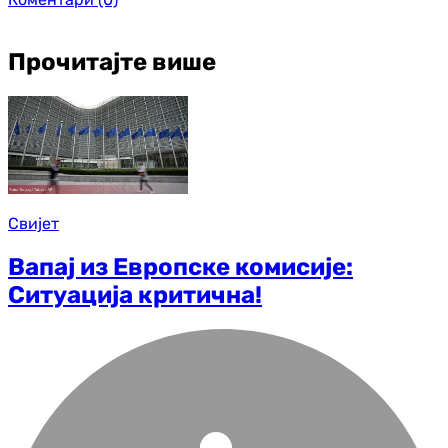
Прочитајте више
Свијет
Вапај из Европске комисије:
Ситуација критична!