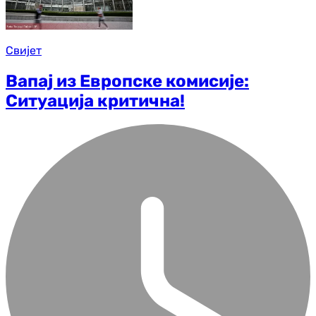
Свијет
Вапај из Европске комисије:
Ситуација критична!