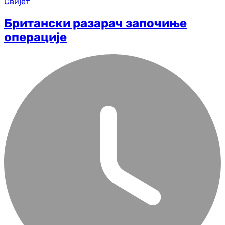
Свијет
Британски разарач започиње
операције