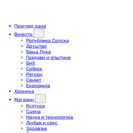
Преглед дана
Вијести
Република Српска
Друштво
Бања Лука
Градови и општине
БиХ
Србија
Регион
Свијет
Економија
Хроника
Магазин
Култура
Сцена
Наука и технологија
Љубав и секс
Здравље